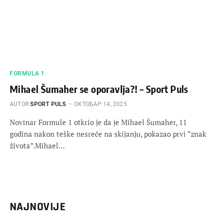
FORMULA 1
Mihael Šumaher se oporavlja?! – Sport Puls
AUTOR
SPORT PULS
ОКТОБАР 14, 2025
Novinar Formule 1 otkrio je da je Mihael Šumaher, 11
godina nakon teške nesreće na skijanju, pokazao prvi “znak
života”.Mihael…
NAJNOVIJE