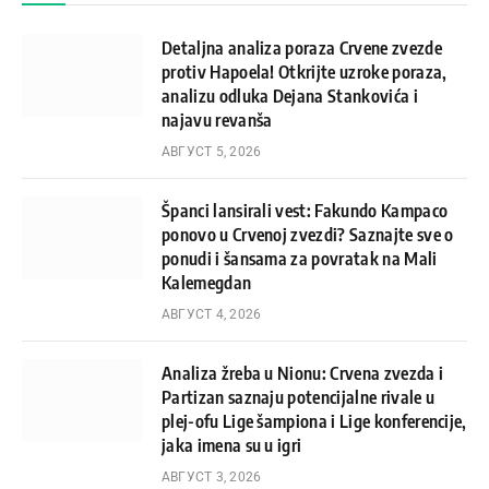
Detaljna analiza poraza Crvene zvezde
protiv Hapoela! Otkrijte uzroke poraza,
analizu odluka Dejana Stankovića i
najavu revanša
АВГУСТ 5, 2026
Španci lansirali vest: Fakundo Kampaco
ponovo u Crvenoj zvezdi? Saznajte sve o
ponudi i šansama za povratak na Mali
Kalemegdan
АВГУСТ 4, 2026
Analiza žreba u Nionu: Crvena zvezda i
Partizan saznaju potencijalne rivale u
plej-ofu Lige šampiona i Lige konferencije,
jaka imena su u igri
АВГУСТ 3, 2026