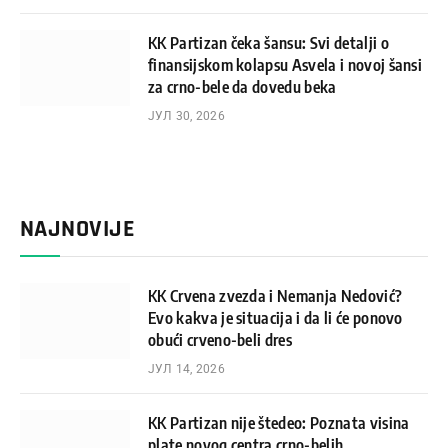
KK Partizan čeka šansu: Svi detalji o
finansijskom kolapsu Asvela i novoj šansi
za crno-bele da dovedu beka
ЈУЛ 30, 2026
NAJNOVIJE
KK Crvena zvezda i Nemanja Nedović?
Evo kakva je situacija i da li će ponovo
obući crveno-beli dres
ЈУЛ 14, 2026
KK Partizan nije štedeo: Poznata visina
plate novog centra crno-belih