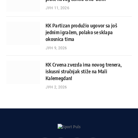
ЈУН 11, 2026
KK Partizan produžio ugovor sa još
jednim igračem, polako se sklapa
okosnica tima
ЈУН 9, 2026
KK Crvena zvezda ima novog trenera,
iskusni stručnjak stiže na Mali
Kalemegdan!
ЈУН 2, 2026