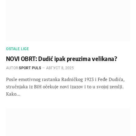
OSTALE LIGE
NOVI OBRT: Dudić ipak preuzima velikana?
AUTOR
SPORT PULS
АВГУСТ 8, 2025
Posle emotivnog rastanka Radničkog 1923 i Feđe Dudića,
stručnjaka iz BiH očekuje novi izazov i to u svojoj zemlji.
Kako…