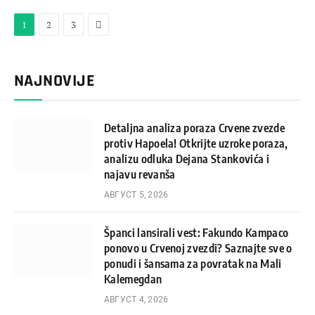
Next
1
2
3
NAJNOVIJE
Detaljna analiza poraza Crvene zvezde
protiv Hapoela! Otkrijte uzroke poraza,
analizu odluka Dejana Stankovića i
najavu revanša
АВГУСТ 5, 2026
Španci lansirali vest: Fakundo Kampaco
ponovo u Crvenoj zvezdi? Saznajte sve o
ponudi i šansama za povratak na Mali
Kalemegdan
АВГУСТ 4, 2026