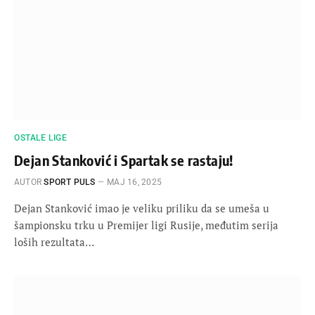
OSTALE LIGE
Dejan Stanković i Spartak se rastaju!
AUTOR
SPORT PULS
МАЈ 16, 2025
Dejan Stanković imao je veliku priliku da se umeša u
šampionsku trku u Premijer ligi Rusije, međutim serija
loših rezultata…