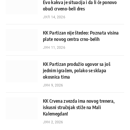
Evo kakva je situacija i da li će ponovo
obući crveno-beli dres
ЈУЛ 14, 2026
KK Partizan nije štedeo: Poznata visina
plate novog centra crno-belih
ЈУН 11, 2026
KK Partizan produžio ugovor sa još
jednim igračem, polako se sklapa
okosnica tima
ЈУН 9, 2026
KK Crvena zvezda ima novog trenera,
iskusni stručnjak stiže na Mali
Kalemegdan!
ЈУН 2, 2026