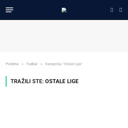
»
»
Početna
Fudbal
Kategorija: "Ostale Lige"
TRAŽILI STE:
OSTALE LIGE