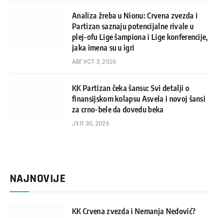
Analiza žreba u Nionu: Crvena zvezda i
Partizan saznaju potencijalne rivale u
plej-ofu Lige šampiona i Lige konferencije,
jaka imena su u igri
АВГУСТ 3, 2026
KK Partizan čeka šansu: Svi detalji o
finansijskom kolapsu Asvela i novoj šansi
za crno-bele da dovedu beka
ЈУЛ 30, 2026
NAJNOVIJE
KK Crvena zvezda i Nemanja Nedović?