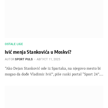
OSTALE LIGE
Ivić menja Stankovića u Moskvi?
AUTOR
SPORT PULS
АВГУСТ 11, 2025
“Ako Dejan Stanković ode iz Spartaka, na njegovo mesto bi
mogao da dođe Vladimir Ivić”, piše ruski portal “Sport 24”.…