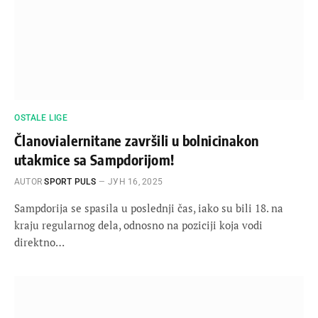
OSTALE LIGE
Članovialernitane završili u bolnicinakon
utakmice sa Sampdorijom!
AUTOR
SPORT PULS
ЈУН 16, 2025
Sampdorija se spasila u poslednji čas, iako su bili 18. na
kraju regularnog dela, odnosno na poziciji koja vodi
direktno…