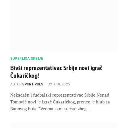
SUPERLIGA SRBIJE
Bivši reprezentativac Srbije novi igrač
Čukaričkog!
AUTOR
SPORT PULS
ЈУН 10, 2025
Nekadašnji fudbalski reprezentativac Srbije Nenad
Tomović novi je igrač Čukaričkog, preneo je klub sa
Banovog brda. “Veoma sam srećan zbog…