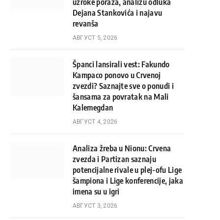
uzroke poraza, analizu odluka
Dejana Stankovića i najavu
revanša
АВГУСТ 5, 2026
Španci lansirali vest: Fakundo
Kampaco ponovo u Crvenoj
zvezdi? Saznajte sve o ponudi i
šansama za povratak na Mali
Kalemegdan
АВГУСТ 4, 2026
Analiza žreba u Nionu: Crvena
zvezda i Partizan saznaju
potencijalne rivale u plej-ofu Lige
šampiona i Lige konferencije, jaka
imena su u igri
АВГУСТ 3, 2026