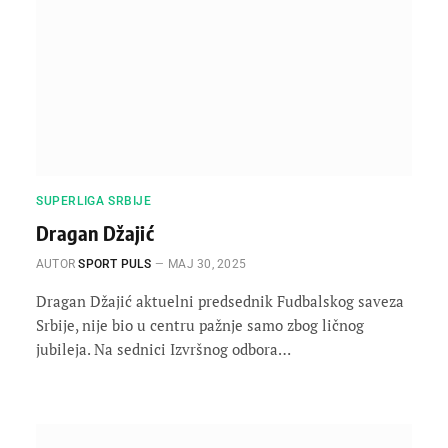
SUPERLIGA SRBIJE
Dragan Džajić
AUTOR
SPORT PULS
МАЈ 30, 2025
Dragan Džajić aktuelni predsednik Fudbalskog saveza
Srbije, nije bio u centru pažnje samo zbog ličnog
jubileja. Na sednici Izvršnog odbora…