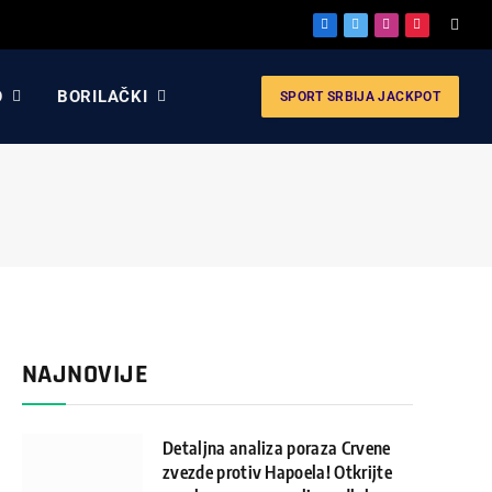
Facebook
X
Instagram
Pinterest
(Twitter)
O
BORILAČKI
SPORT SRBIJA JACKPOT
NAJNOVIJE
Detaljna analiza poraza Crvene
zvezde protiv Hapoela! Otkrijte