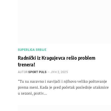
SUPERLIGA SRBIJE
Radnički iz Kragujevca rešio problem
trenera!
AUTOR
SPORT PULS
ЈУН 2, 2025
“Tu su naravno i navijači i njihovo veliko poštovanje
prema meni. Кada je pred početak poslednje utakmice
u sezoni, protiv…