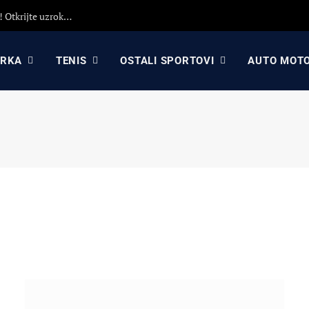
Detaljna analiza poraza Crvene zvezde protiv Hapoela! Otkrijte uzroke poraza, analizu odluka Dejana Stankovića i najavu revanša
ARKA
TENIS
OSTALI SPORTOVI
AUTO MOT