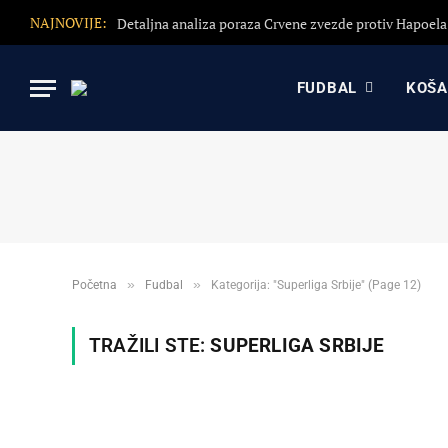
NAJNOVIJE:
FUDBAL
KOŠ
»
»
Početna
Fudbal
Kategorija: "Superliga Srbije" (Page 12)
TRAŽILI STE:
SUPERLIGA SRBIJE