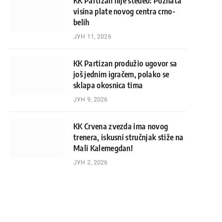
KK Partizan nije štedeo: Poznata
visina plate novog centra crno-
belih
ЈУН 11, 2026
KK Partizan produžio ugovor sa
još jednim igračem, polako se
sklapa okosnica tima
ЈУН 9, 2026
KK Crvena zvezda ima novog
trenera, iskusni stručnjak stiže na
Mali Kalemegdan!
ЈУН 2, 2026