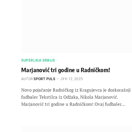
SUPERLIGA SRBIJE
Marjanović tri godine u Radničkom!
AUTOR
SPORT PULS
ЈУН 12, 2025
Novo pojačanje Radničkog iz Kragujevca je doskorašnji
fudbaler Tekstilca iz Odžaka, Nikola Marjanović.
Marjanović tri godine u Radničkom! Ovaj fudbaler…