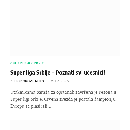
SUPERLIGA SRBIJE
Super liga Srbije – Poznati svi učesnici!
AUTOR
SPORT PULS
ЈУН 2, 2025
Utakmicama baraža za opstanak završena je sezona u
Super ligi Srbije. Crvena zvezda je postala šampion, u
Evropu se plasirali…