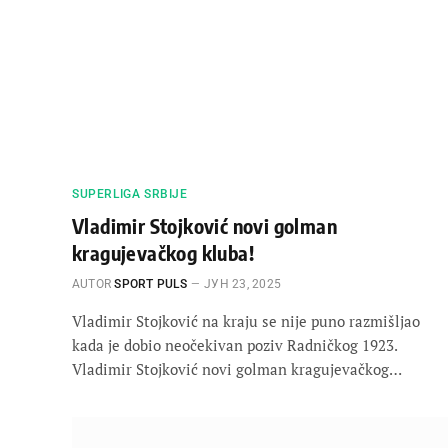
SUPERLIGA SRBIJE
Vladimir Stojković novi golman
kragujevačkog kluba!
AUTOR
SPORT PULS
ЈУН 23, 2025
Vladimir Stojković na kraju se nije puno razmišljao
kada je dobio neočekivan poziv Radničkog 1923.
Vladimir Stojković novi golman kragujevačkog…