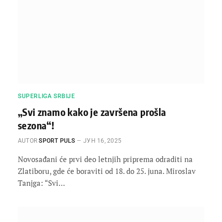
SUPERLIGA SRBIJE
„Svi znamo kako je završena prošla
sezona“!
AUTOR
SPORT PULS
ЈУН 16, 2025
Novosađani će prvi deo letnjih priprema odraditi na
Zlatiboru, gde će boraviti od 18. do 25. juna. Miroslav
Tanjga: “Svi…