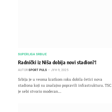
SUPERLIGA SRBIJE
Radnički iz Niša dobija novi stadion?!
AUTOR
SPORT PULS
ЈУН 9, 2025
Srbija je u veoma kratkom roku dobila četiri nova
stadiona koji su značajno popravili infrastrukturu. TSC
je sebi stvorio moderan…