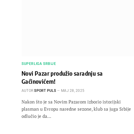
SUPERLIGA SRBIJE
Novi Pazar produžio saradnju sa
Gaćinovićem!
AUTOR
SPORT PULS
МАЈ 28, 2025
Nakon što je sa Novim Pazarom izborio istorijski
plasman u Evropu naredne sezone, klub sa juga Srbije
odlučio je da…