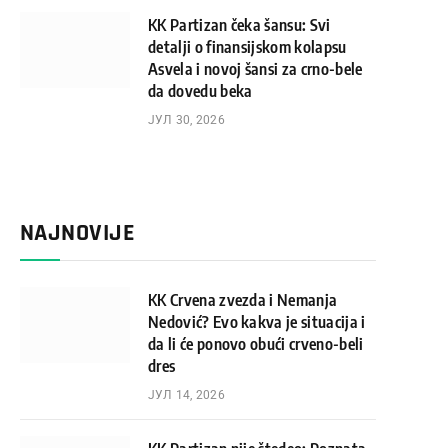
KK Partizan čeka šansu: Svi
detalji o finansijskom kolapsu
Asvela i novoj šansi za crno-bele
da dovedu beka
ЈУЛ 30, 2026
NAJNOVIJE
KK Crvena zvezda i Nemanja
Nedović? Evo kakva je situacija i
da li će ponovo obući crveno-beli
dres
ЈУЛ 14, 2026