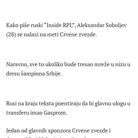
Kako piše ruski “Inside RPL”, Aleksandar Soboljev
(28) se nalazi na meti Crvene zvezde.
Naravno, sve to ukoliko bude tresao mreže u nizu u
dresu šampiona Srbije.
Rusi na kraju teksta poentiraju da bi glavnu ulogu u
transferu imao Gasprom.
Jedan od glavnih sponzora Crvene zvezde i