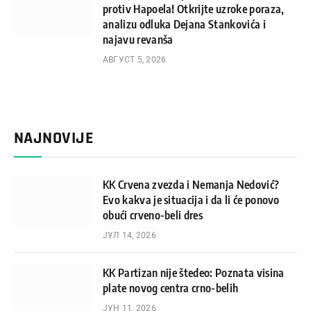
protiv Hapoela! Otkrijte uzroke poraza,
analizu odluka Dejana Stankovića i
najavu revanša
АВГУСТ 5, 2026
NAJNOVIJE
KK Crvena zvezda i Nemanja Nedović?
Evo kakva je situacija i da li će ponovo
obući crveno-beli dres
ЈУЛ 14, 2026
KK Partizan nije štedeo: Poznata visina
plate novog centra crno-belih
ЈУН 11, 2026