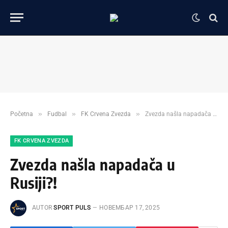
»
»
»
Početna
Fudbal
FK Crvena Zvezda
Zvezda našla napadača u Rusiji?!
FK CRVENA ZVEZDA
Zvezda našla napadača u
Rusiji?!
AUTOR
SPORT PULS
НОВЕМБАР 17, 2025