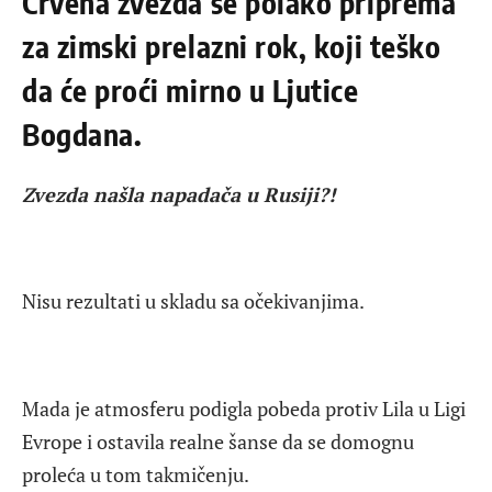
Crvena zvezda se polako priprema
za zimski prelazni rok, koji teško
da će proći mirno u Ljutice
Bogdana.
Zvezda našla napadača u Rusiji?!
Nisu rezultati u skladu sa očekivanjima.
Mada je atmosferu podigla pobeda protiv Lila u Ligi
Evrope i ostavila realne šanse da se domognu
proleća u tom takmičenju.