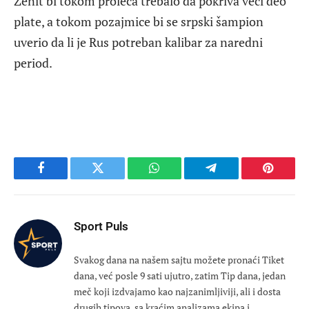
Zenit bi tokom proleća trebalo da pokriva veći deo
plate, a tokom pozajmice bi se srpski šampion
uverio da li je Rus potreban kalibar za naredni
period.
Facebook
Twitter
WhatsApp
Telegram
Pinteres
Sport Puls
Svakog dana na našem sajtu možete pronaći Tiket
dana, već posle 9 sati ujutro, zatim Tip dana, jedan
meč koji izdvajamo kao najzanimljiviji, ali i dosta
drugih tipova, sa kraćim analizama ekipa i