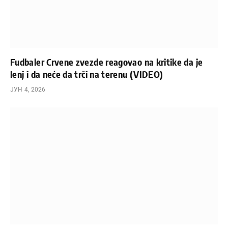
Fudbaler Crvene zvezde reagovao na kritike da je
lenj i da neće da trči na terenu (VIDEO)
ЈУН 4, 2026