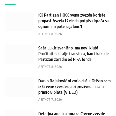
KK Partizan i KK Crvena zvezda koriste
propast Asvela i žele da potpišu igrača sa
ogromnim potencijalom?!
АВГУСТ 8, 2026
Saša Lukić zvanično ima novi klub!
Pročitajte detalje transfera, kao i kako je
Partizan zaradio od FIFA fonda
АВГУСТ 8, 2026
Darko Rajaković otvorio dušu: Otišao sam
iz Crvene zvezde da bi preživeo, nisam
primio 8 plata (VIDEO)
АВГУСТ 7, 2026
Detaljna analiza poraza Crvene zvezde