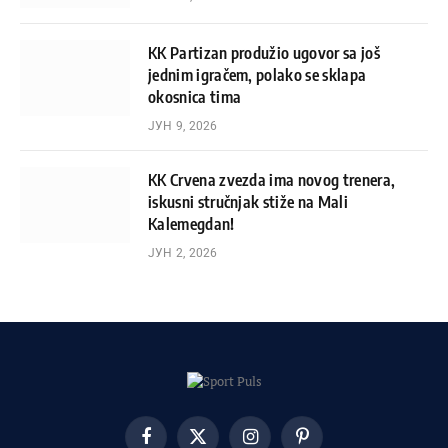
KK Partizan produžio ugovor sa još
jednim igračem, polako se sklapa
okosnica tima
ЈУН 9, 2026
KK Crvena zvezda ima novog trenera,
iskusni stručnjak stiže na Mali
Kalemegdan!
ЈУН 2, 2026
Facebook
X
Instagram
Pinterest