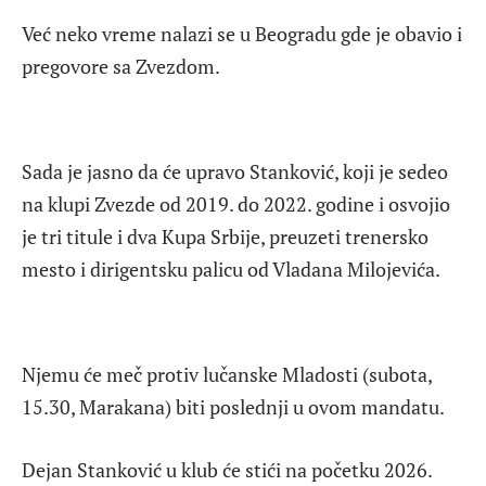
Već neko vreme nalazi se u Beogradu gde je obavio i
pregovore sa Zvezdom.
Sada je jasno da će upravo Stanković, koji je sedeo
na klupi Zvezde od 2019. do 2022. godine i osvojio
je tri titule i dva Kupa Srbije, preuzeti trenersko
mesto i dirigentsku palicu od Vladana Milojevića.
Njemu će meč protiv lučanske Mladosti (subota,
15.30, Marakana) biti poslednji u ovom mandatu.
Dejan Stanković u klub će stići na početku 2026.