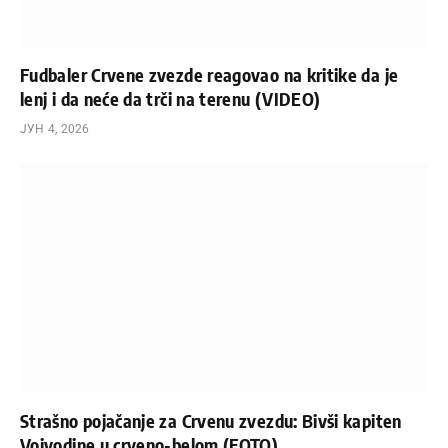
Fudbaler Crvene zvezde reagovao na kritike da je
lenj i da neće da trči na terenu (VIDEO)
ЈУН 4, 2026
Strašno pojačanje za Crvenu zvezdu: Bivši kapiten
Vojvodine u crveno-belom (FOTO)