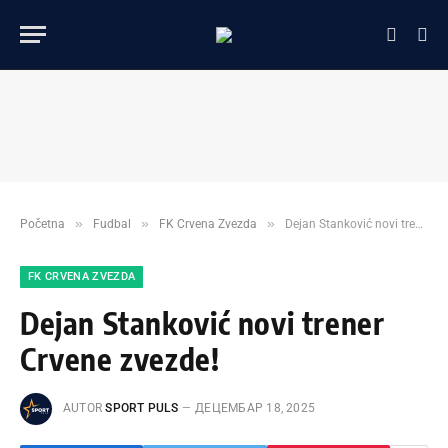
»
»
»
Početna
Fudbal
FK Crvena Zvezda
Dejan Stanković novi trener Crvene zvezde!
FK CRVENA ZVEZDA
Dejan Stanković novi trener
Crvene zvezde!
AUTOR
SPORT PULS
ДЕЦЕМБАР 18, 2025