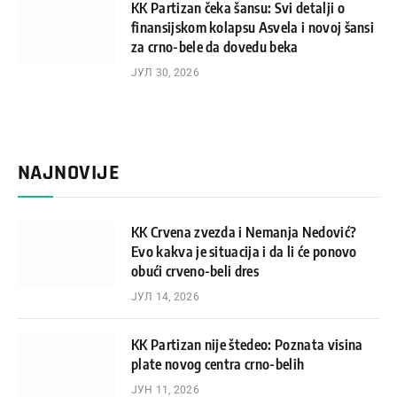
KK Partizan čeka šansu: Svi detalji o
finansijskom kolapsu Asvela i novoj šansi
za crno-bele da dovedu beka
ЈУЛ 30, 2026
NAJNOVIJE
KK Crvena zvezda i Nemanja Nedović?
Evo kakva je situacija i da li će ponovo
obući crveno-beli dres
ЈУЛ 14, 2026
KK Partizan nije štedeo: Poznata visina
plate novog centra crno-belih
ЈУН 11, 2026