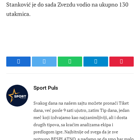
Stanković je do sada Zvezdu vodio na ukupno 130
utakmica.
Facebook
Twitter
WhatsApp
Telegram
Pinteres
Sport Puls
Svakog dana na našem sajtu možete pronaći Tiket
dana, već posle 9 sati ujutro, zatim Tip dana, jedan
meč koji izdvajamo kao najzanimljiviji, ali i dosta
drugih tipova, sa kraćim analizama ekipa i
predlogom igre. Najbitnije od svega da je sve
potpuno BESPLATNO, a nadamo se da smo bar malo