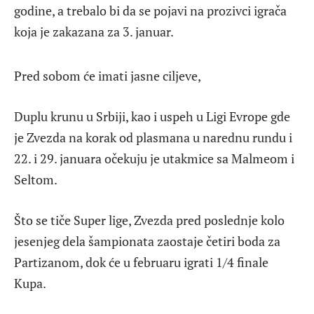
godine, a trebalo bi da se pojavi na prozivci igrača
koja je zakazana za 3. januar.
Pred sobom će imati jasne ciljeve,
Duplu krunu u Srbiji, kao i uspeh u Ligi Evrope gde
je Zvezda na korak od plasmana u narednu rundu i
22. i 29. januara očekuju je utakmice sa Malmeom i
Seltom.
Što se tiče Super lige, Zvezda pred poslednje kolo
jesenjeg dela šampionata zaostaje četiri boda za
Partizanom, dok će u februaru igrati 1/4 finale
Kupa.