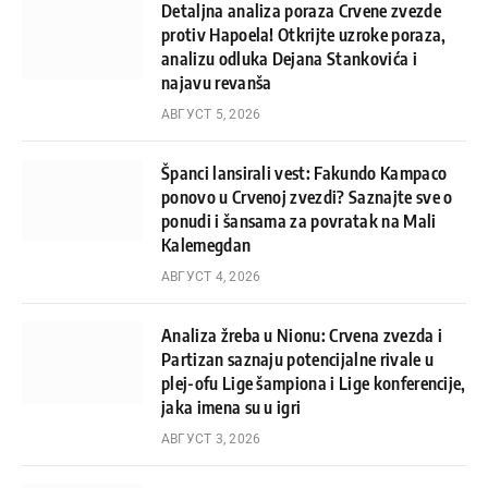
Detaljna analiza poraza Crvene zvezde
protiv Hapoela! Otkrijte uzroke poraza,
analizu odluka Dejana Stankovića i
najavu revanša
АВГУСТ 5, 2026
Španci lansirali vest: Fakundo Kampaco
ponovo u Crvenoj zvezdi? Saznajte sve o
ponudi i šansama za povratak na Mali
Kalemegdan
АВГУСТ 4, 2026
Analiza žreba u Nionu: Crvena zvezda i
Partizan saznaju potencijalne rivale u
plej-ofu Lige šampiona i Lige konferencije,
jaka imena su u igri
АВГУСТ 3, 2026