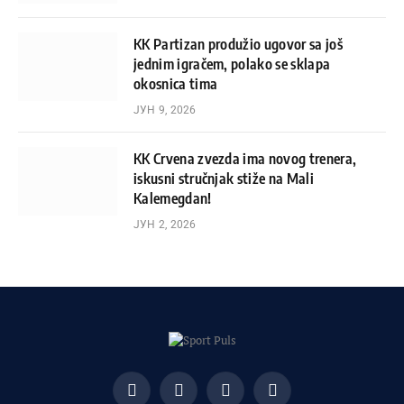
KK Partizan produžio ugovor sa još
jednim igračem, polako se sklapa
okosnica tima
ЈУН 9, 2026
KK Crvena zvezda ima novog trenera,
iskusni stručnjak stiže na Mali
Kalemegdan!
ЈУН 2, 2026
Facebook
X
Instagram
Pinterest