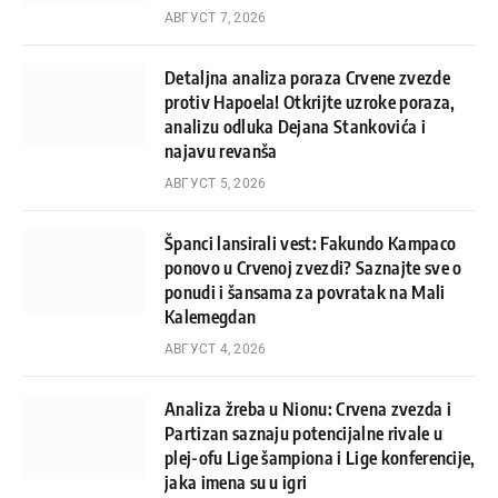
АВГУСТ 7, 2026
Detaljna analiza poraza Crvene zvezde
protiv Hapoela! Otkrijte uzroke poraza,
analizu odluka Dejana Stankovića i
najavu revanša
АВГУСТ 5, 2026
Španci lansirali vest: Fakundo Kampaco
ponovo u Crvenoj zvezdi? Saznajte sve o
ponudi i šansama za povratak na Mali
Kalemegdan
АВГУСТ 4, 2026
Analiza žreba u Nionu: Crvena zvezda i
Partizan saznaju potencijalne rivale u
plej-ofu Lige šampiona i Lige konferencije,
jaka imena su u igri