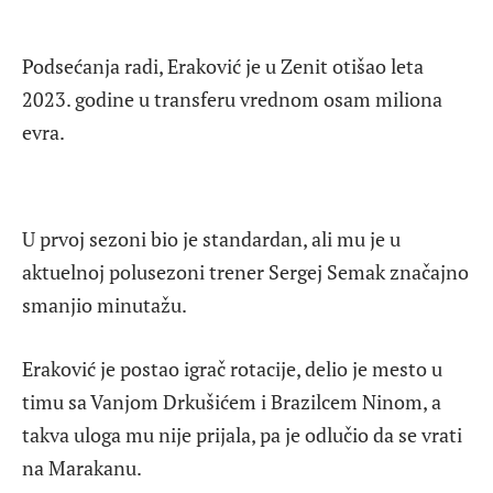
Podsećanja radi, Eraković je u Zenit otišao leta
2023. godine u transferu vrednom osam miliona
evra.
U prvoj sezoni bio je standardan, ali mu je u
aktuelnoj polusezoni trener Sergej Semak značajno
smanjio minutažu.
Eraković je postao igrač rotacije, delio je mesto u
timu sa Vanjom Drkušićem i Brazilcem Ninom, a
takva uloga mu nije prijala, pa je odlučio da se vrati
na Marakanu.