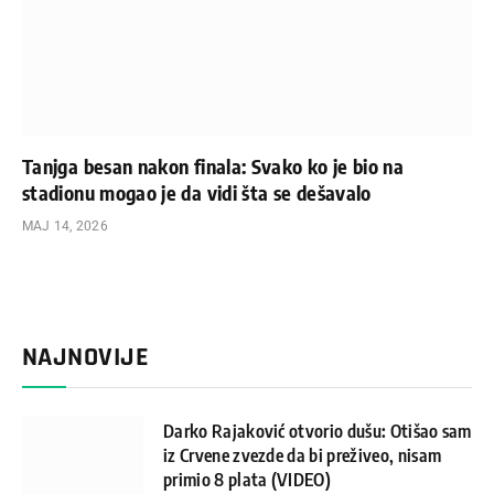
Tanjga besan nakon finala: Svako ko je bio na
stadionu mogao je da vidi šta se dešavalo
МАЈ 14, 2026
NAJNOVIJE
Darko Rajaković otvorio dušu: Otišao sam
iz Crvene zvezde da bi preživeo, nisam
primio 8 plata (VIDEO)