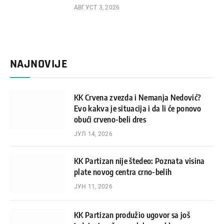
АВГУСТ 3, 2026
NAJNOVIJE
KK Crvena zvezda i Nemanja Nedović?
Evo kakva je situacija i da li će ponovo
obući crveno-beli dres
ЈУЛ 14, 2026
KK Partizan nije štedeo: Poznata visina
plate novog centra crno-belih
ЈУН 11, 2026
KK Partizan produžio ugovor sa još