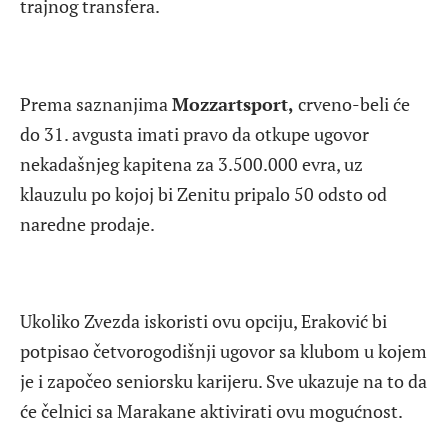
trajnog transfera.
Prema saznanjima
Mozzartsport,
crveno-beli će
do 31. avgusta imati pravo da otkupe ugovor
nekadašnjeg kapitena za 3.500.000 evra, uz
klauzulu po kojoj bi Zenitu pripalo 50 odsto od
naredne prodaje.
Ukoliko Zvezda iskoristi ovu opciju, Eraković bi
potpisao četvorogodišnji ugovor sa klubom u kojem
je i započeo seniorsku karijeru. Sve ukazuje na to da
će čelnici sa Marakane aktivirati ovu mogućnost.