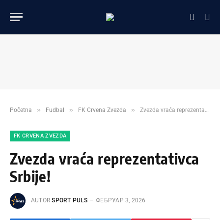
»
»
»
Početna
Fudbal
FK Crvena Zvezda
Zvezda vraća reprezentativca Srbije!
FK CRVENA ZVEZDA
Zvezda vraća reprezentativca
Srbije!
AUTOR
SPORT PULS
ФЕБРУАР 3, 2026