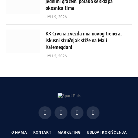
jednim igračem, polako se sklapa
okosnica tima
ЈУН 9, 2026
KK Crvena zvezda ima novog trenera,
iskusni stručnjak stiže na Mali
Kalemegdan!
ЈУН 2, 2026
Facebook
X
Instagram
Pinterest
(Twitter)
O NAMA
KONTAKT
MARKETING
USLOVI KORIŠĆENJA