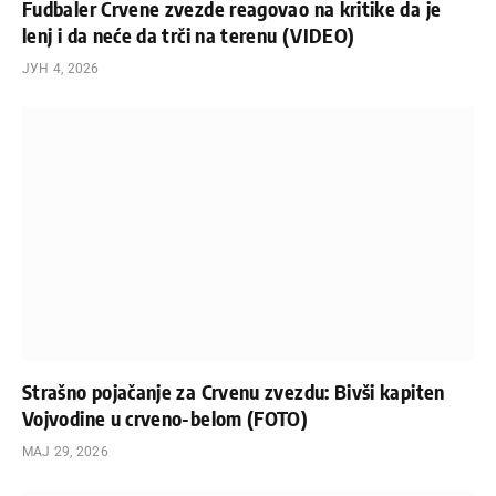
Fudbaler Crvene zvezde reagovao na kritike da je
lenj i da neće da trči na terenu (VIDEO)
ЈУН 4, 2026
Strašno pojačanje za Crvenu zvezdu: Bivši kapiten
Vojvodine u crveno-belom (FOTO)
МАЈ 29, 2026