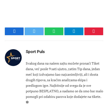
Facebook
Twitter
WhatsApp
Telegram
Pinteres
Sport Puls
Svakog dana na našem sajtu možete pronaći Tiket
dana, već posle 9 sati ujutro, zatim Tip dana, jedan
meč koji izdvajamo kao najzanimljiviji, ali i dosta
drugih tipova, sa kraćim analizama ekipa i
predlogom igre. Najbitnije od svega da je sve
potpuno BESPLATNO, a nadamo se da smo bar malo
pomogli pri odabiru parova koje dodajete na tikete.
⚽