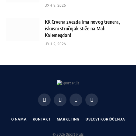
ЈУН 9, 2026
KK Crvena zvezda ima novog trenera,
iskusni stručnjak stiže na Mali
Kalemegdan!
ЈУН 2, 2026
Facebook
X
Instagram
Pinterest
(Twitter)
O NAMA
KONTAKT
MARKETING
USLOVI KORIŠĆENJA
© 2026 Sport Puls