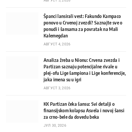
АВГУСТ 5, 2026
Španci lansirali vest: Fakundo Kampaco
ponovo u Crvenoj zvezdi? Saznajte sve o
ponudi i šansama za povratak na Mali
Kalemegdan
АВГУСТ 4, 2026
Analiza žreba u Nionu: Crvena zvezda i
Partizan saznaju potencijalne rivale u
plej-ofu Lige šampiona i Lige konferencije,
jaka imena su u igri
АВГУСТ 3, 2026
KK Partizan čeka šansu: Svi detalji o
finansijskom kolapsu Asvela i novoj šansi
za crno-bele da dovedu beka
ЈУЛ 30, 2026