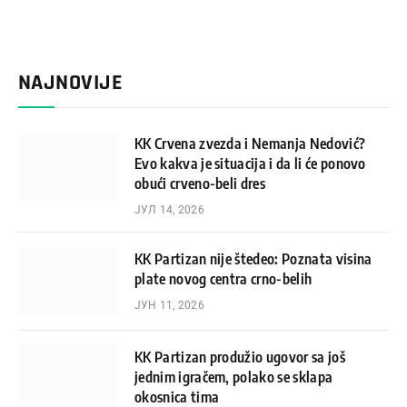
NAJNOVIJE
KK Crvena zvezda i Nemanja Nedović?
Evo kakva je situacija i da li će ponovo
obući crveno-beli dres
ЈУЛ 14, 2026
KK Partizan nije štedeo: Poznata visina
plate novog centra crno-belih
ЈУН 11, 2026
KK Partizan produžio ugovor sa još
jednim igračem, polako se sklapa
okosnica tima