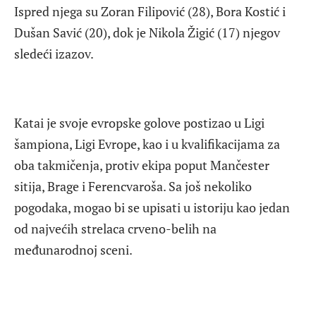
Ispred njega su Zoran Filipović (28), Bora Kostić i
Dušan Savić (20), dok je Nikola Žigić (17) njegov
sledeći izazov.
Katai je svoje evropske golove postizao u Ligi
šampiona, Ligi Evrope, kao i u kvalifikacijama za
oba takmičenja, protiv ekipa poput Mančester
sitija, Brage i Ferencvaroša. Sa još nekoliko
pogodaka, mogao bi se upisati u istoriju kao jedan
od najvećih strelaca crveno-belih na
međunarodnoj sceni.