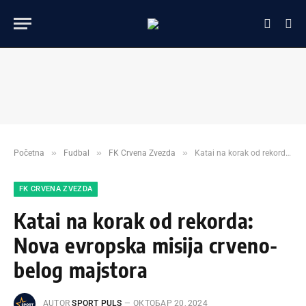
»
»
»
Početna
Fudbal
FK Crvena Zvezda
Katai na korak od rekorda: Nova evropska misija crveno-belog majstora
FK CRVENA ZVEZDA
Katai na korak od rekorda:
Nova evropska misija crveno-
belog majstora
AUTOR
SPORT PULS
ОКТОБАР 20, 2024