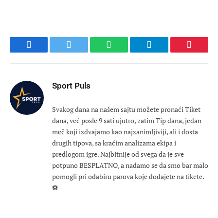
Facebook
Twitter
WhatsApp
Telegram
Pinteres
Sport Puls
Svakog dana na našem sajtu možete pronaći Tiket
dana, već posle 9 sati ujutro, zatim Tip dana, jedan
meč koji izdvajamo kao najzanimljiviji, ali i dosta
drugih tipova, sa kraćim analizama ekipa i
predlogom igre. Najbitnije od svega da je sve
potpuno BESPLATNO, a nadamo se da smo bar malo
pomogli pri odabiru parova koje dodajete na tikete.
⚽