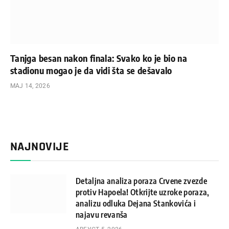
Tanjga besan nakon finala: Svako ko je bio na
stadionu mogao je da vidi šta se dešavalo
МАЈ 14, 2026
NAJNOVIJE
Detaljna analiza poraza Crvene zvezde
protiv Hapoela! Otkrijte uzroke poraza,
analizu odluka Dejana Stankovića i
najavu revanša