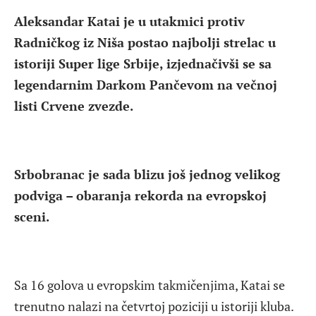
Aleksandar Katai je u utakmici protiv
Radničkog iz Niša postao najbolji strelac u
istoriji Super lige Srbije, izjednačivši se sa
legendarnim Darkom Pančevom na večnoj
listi Crvene zvezde.
Srbobranac je sada blizu još jednog velikog
podviga – obaranja rekorda na evropskoj
sceni.
Sa 16 golova u evropskim takmičenjima, Katai se
trenutno nalazi na četvrtoj poziciji u istoriji kluba.