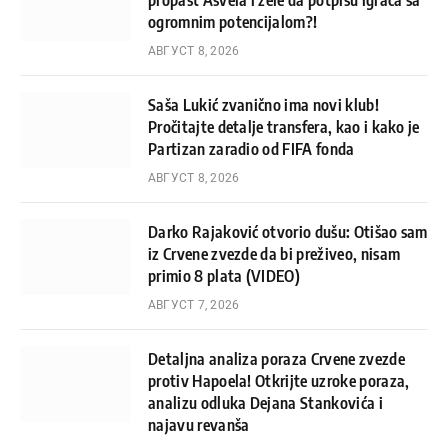
ogromnim potencijalom?!
АВГУСТ 8, 2026
Saša Lukić zvanično ima novi klub!
Pročitajte detalje transfera, kao i kako je
Partizan zaradio od FIFA fonda
АВГУСТ 8, 2026
Darko Rajaković otvorio dušu: Otišao sam
iz Crvene zvezde da bi preživeo, nisam
primio 8 plata (VIDEO)
АВГУСТ 7, 2026
Detaljna analiza poraza Crvene zvezde
protiv Hapoela! Otkrijte uzroke poraza,
analizu odluka Dejana Stankovića i
najavu revanša