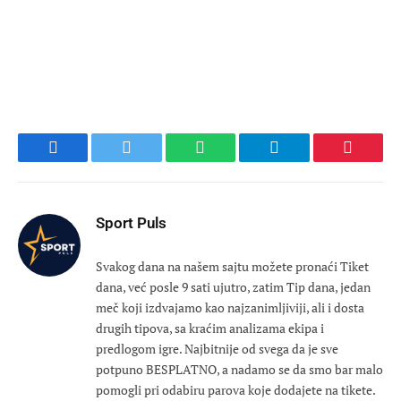
Facebook
Twitter
WhatsApp
Telegram
Pinteres
Sport Puls
Svakog dana na našem sajtu možete pronaći Tiket
dana, već posle 9 sati ujutro, zatim Tip dana, jedan
meč koji izdvajamo kao najzanimljiviji, ali i dosta
drugih tipova, sa kraćim analizama ekipa i
predlogom igre. Najbitnije od svega da je sve
potpuno BESPLATNO, a nadamo se da smo bar malo
pomogli pri odabiru parova koje dodajete na tikete.