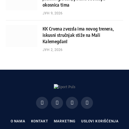
okosnica tima
ЈУН 9, 2026
KK Crvena zvezda ima novog trenera,
iskusni stručnjak stiže na Mali
Kalemegdan!
ЈУН 2, 2026
Facebook
X
Instagram
Pinterest
(Twitter)
O NAMA
KONTAKT
MARKETING
USLOVI KORIŠĆENJA