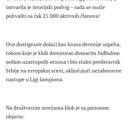
ostvarila je istorijski podvig – sada se može
pohvaliti sa čak 25.000 aktivnih članova!
Ovo dostignuće dolazi kao kruna decenije uspeha,
tokom koje je klub dominirao domaćim fudbalom
sedam uzastopnih sezona i bio stalni predstavnik
Srbije na evropskoj sceni, uključujući nezaboravne
nastupe u Ligi šampiona.
Na društvenim mrežama klub je sa ponosom
objavio: