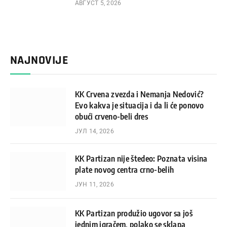
АВГУСТ 5, 2026
NAJNOVIJE
KK Crvena zvezda i Nemanja Nedović?
Evo kakva je situacija i da li će ponovo
obući crveno-beli dres
ЈУЛ 14, 2026
KK Partizan nije štedeo: Poznata visina
plate novog centra crno-belih
ЈУН 11, 2026
KK Partizan produžio ugovor sa još
jednim igračem, polako se sklapa