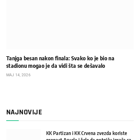
Tanjga besan nakon finala: Svako ko je bio na
stadionu mogao je da vidi šta se dešavalo
МАЈ 14, 2026
NAJNOVIJE
KK Partizan i KK Crvena zvezda koriste
propast Asvela i žele da potpišu igrača sa