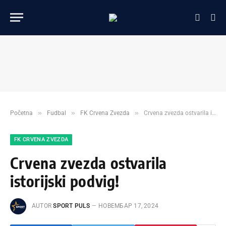
»
»
»
Početna
Fudbal
FK Crvena Zvezda
Crvena zvezda ostvarila istorijski podvig!
FK CRVENA ZVEZDA
Crvena zvezda ostvarila
istorijski podvig!
AUTOR
SPORT PULS
НОВЕМБАР 17, 2024