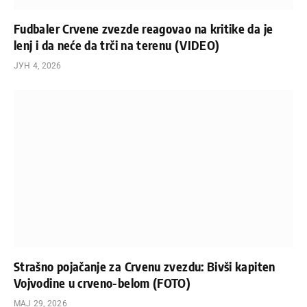
Fudbaler Crvene zvezde reagovao na kritike da je
lenj i da neće da trči na terenu (VIDEO)
ЈУН 4, 2026
Strašno pojačanje za Crvenu zvezdu: Bivši kapiten
Vojvodine u crveno-belom (FOTO)
МАЈ 29, 2026