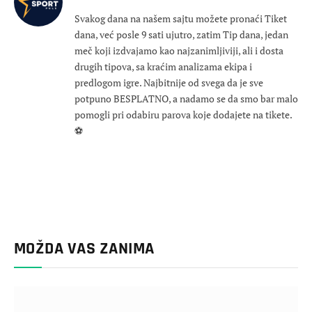
Svakog dana na našem sajtu možete pronaći Tiket
dana, već posle 9 sati ujutro, zatim Tip dana, jedan
meč koji izdvajamo kao najzanimljiviji, ali i dosta
drugih tipova, sa kraćim analizama ekipa i
predlogom igre. Najbitnije od svega da je sve
potpuno BESPLATNO, a nadamo se da smo bar malo
pomogli pri odabiru parova koje dodajete na tikete.
⚽
MOŽDA VAS ZANIMA