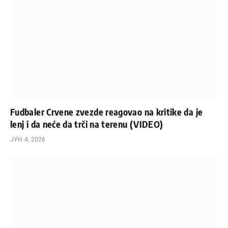
Fudbaler Crvene zvezde reagovao na kritike da je
lenj i da neće da trči na terenu (VIDEO)
ЈУН 4, 2026