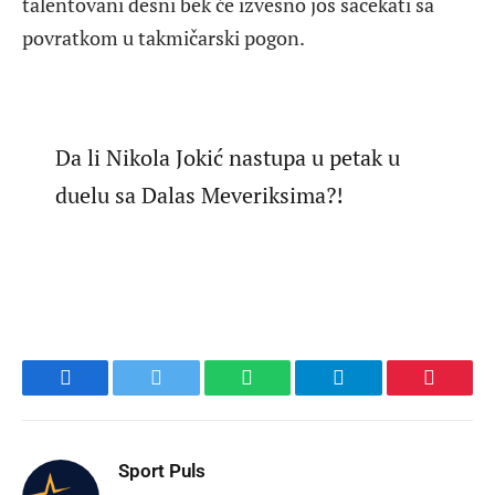
talentovani desni bek će izvesno još sačekati sa
povratkom u takmičarski pogon.
Da li Nikola Jokić nastupa u petak u
duelu sa Dalas Meveriksima?!
Facebook
Twitter
WhatsApp
Telegram
Pinteres
Sport Puls