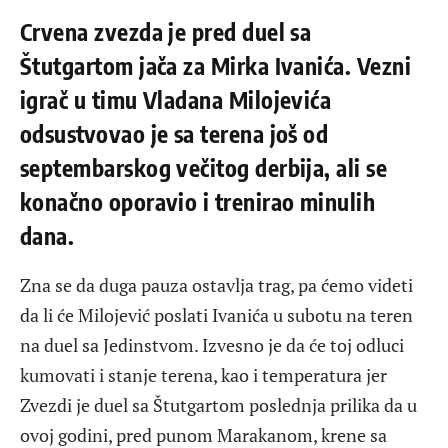
Crvena zvezda je pred duel sa
Štutgartom jača za Mirka Ivanića. Vezni
igrač u timu Vladana Milojevića
odsustvovao je sa terena još od
septembarskog večitog derbija, ali se
konačno oporavio i trenirao minulih
dana.
Zna se da duga pauza ostavlja trag, pa ćemo videti
da li će Milojević poslati Ivanića u subotu na teren
na duel sa Jedinstvom. Izvesno je da će toj odluci
kumovati i stanje terena, kao i temperatura jer
Zvezdi je duel sa Štutgartom poslednja prilika da u
ovoj godini, pred punom Marakanom, krene sa