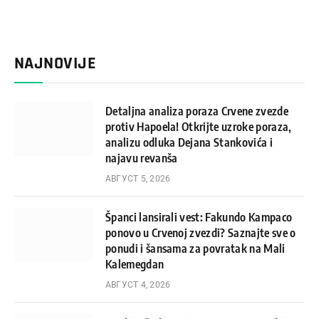
NAJNOVIJE
Detaljna analiza poraza Crvene zvezde
protiv Hapoela! Otkrijte uzroke poraza,
analizu odluka Dejana Stankovića i
najavu revanša
АВГУСТ 5, 2026
Španci lansirali vest: Fakundo Kampaco
ponovo u Crvenoj zvezdi? Saznajte sve o
ponudi i šansama za povratak na Mali
Kalemegdan
АВГУСТ 4, 2026