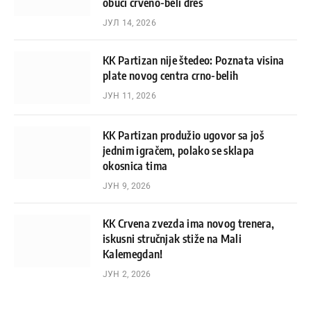
obući crveno-beli dres
ЈУЛ 14, 2026
KK Partizan nije štedeo: Poznata visina
plate novog centra crno-belih
ЈУН 11, 2026
KK Partizan produžio ugovor sa još
jednim igračem, polako se sklapa
okosnica tima
ЈУН 9, 2026
KK Crvena zvezda ima novog trenera,
iskusni stručnjak stiže na Mali
Kalemegdan!
ЈУН 2, 2026