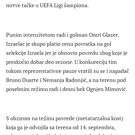
mrtve tačke u UEFA Ligi šampiona.
Punim intenzitetom radi i golman Omri Glazer.
Izraelac je skupo platio cenu povratka na gol
selekcije Izraela jer je obnovio povredu zbog koje je
preskočio dobar deo sezone. U konkureciju tim
tokom reprezentativne pauze vratili su se i napadač
Bruno Duarte i Nemanja Radonjić, a na terenu pod
posebnim režimo radi i desni bek Ognjen Mimović.
S obzirom na težinu povrede (metatarzalna kost)
koja ga je odvojila sa terena od 14. septembra,