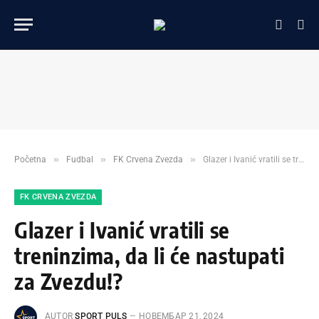
»
»
»
Početna
Fudbal
FK Crvena Zvezda
Glazer i Ivanić vratili se treninzima, da li će nastupati za Zvezdu!?
FK CRVENA ZVEZDA
Glazer i Ivanić vratili se
treninzima, da li će nastupati
za Zvezdu!?
AUTOR
SPORT PULS
НОВЕМБАР 21, 2024