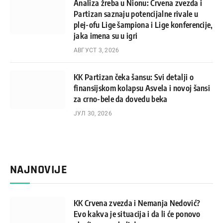
Analiza žreba u Nionu: Crvena zvezda i
Partizan saznaju potencijalne rivale u
plej-ofu Lige šampiona i Lige konferencije,
jaka imena su u igri
АВГУСТ 3, 2026
KK Partizan čeka šansu: Svi detalji o
finansijskom kolapsu Asvela i novoj šansi
za crno-bele da dovedu beka
ЈУЛ 30, 2026
NAJNOVIJE
KK Crvena zvezda i Nemanja Nedović?
Evo kakva je situacija i da li će ponovo