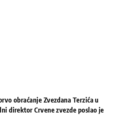
 prvo obraćanje Zvezdana Terzića u
lni direktor Crvene zvezde poslao je