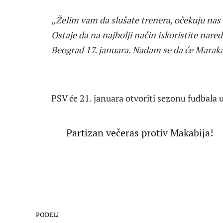
„Želim vam da slušate trenera, očekuju nas
Ostaje da na najbolji način iskoristite nar
Beograd 17. januara. Nadam se da će Maraka
PSV će 21. januara otvoriti sezonu fudbala
Partizan večeras protiv Makabija!
PODELI