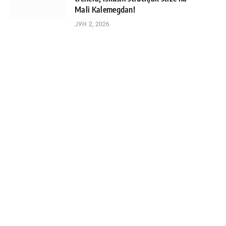
Mali Kalemegdan!
ЈУН 2, 2026