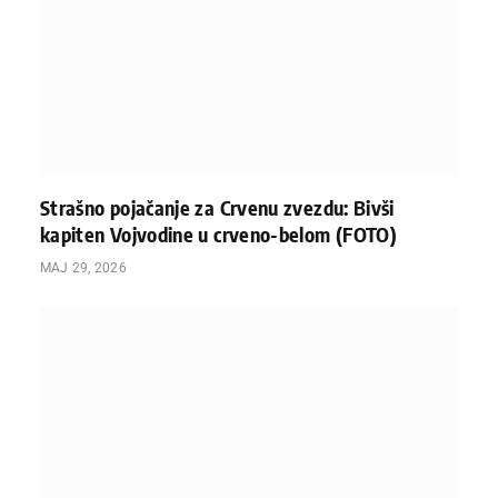
Strašno pojačanje za Crvenu zvezdu: Bivši
kapiten Vojvodine u crveno-belom (FOTO)
МАЈ 29, 2026