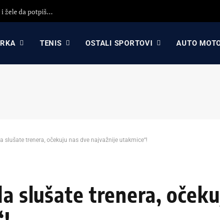
KK Partizan i KK Crvena zvezda koriste propast Asvela i žele da potpišu igrača sa ogromnim potencijalom?!
ARKA
TENIS
OSTALI SPORTOVI
AUTO MOT
da slušate trenera, očekuju nas dve najvažnije utakmice“!
da slušate trenera, oček
“!