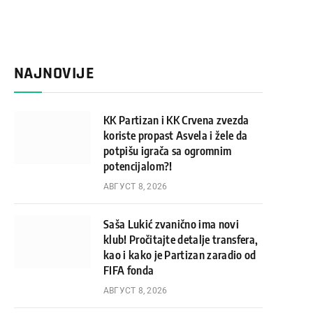
NAJNOVIJE
KK Partizan i KK Crvena zvezda
koriste propast Asvela i žele da
potpišu igrača sa ogromnim
potencijalom?!
АВГУСТ 8, 2026
Saša Lukić zvanično ima novi
klub! Pročitajte detalje transfera,
kao i kako je Partizan zaradio od
FIFA fonda
АВГУСТ 8, 2026