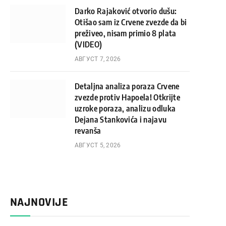
Darko Rajaković otvorio dušu:
Otišao sam iz Crvene zvezde da bi
preživeo, nisam primio 8 plata
(VIDEO)
АВГУСТ 7, 2026
Detaljna analiza poraza Crvene
zvezde protiv Hapoela! Otkrijte
uzroke poraza, analizu odluka
Dejana Stankovića i najavu
revanša
АВГУСТ 5, 2026
NAJNOVIJE