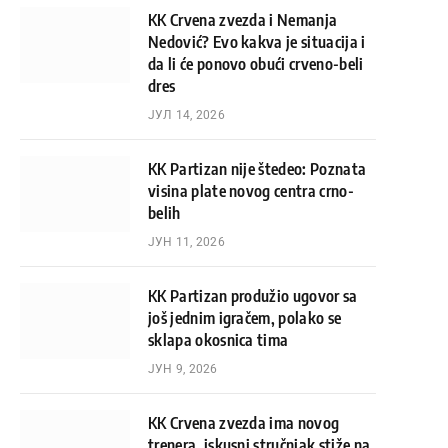
KK Crvena zvezda i Nemanja
Nedović? Evo kakva je situacija i
da li će ponovo obući crveno-beli
dres
ЈУЛ 14, 2026
KK Partizan nije štedeo: Poznata
visina plate novog centra crno-
belih
ЈУН 11, 2026
KK Partizan produžio ugovor sa
još jednim igračem, polako se
sklapa okosnica tima
ЈУН 9, 2026
KK Crvena zvezda ima novog
trenera, iskusni stručnjak stiže na