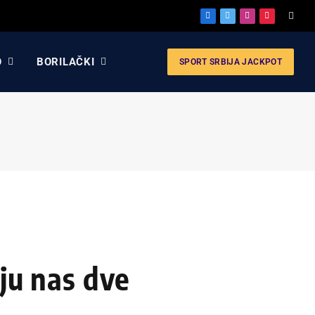
Facebook
X
Instagram
Pinterest
(Twitter)
O
BORILAČKI
SPORT SRBIJA JACKPOT
uju nas dve