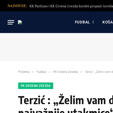
NAJNOVIJE:
FUDBAL
KOŠ
»
»
»
Početna
Fudbal
FK Crvena Zvezda
Terzić : „Želim vam 
FK CRVENA ZVEZDA
Terzić : „Želim vam 
najvažnije utakmice