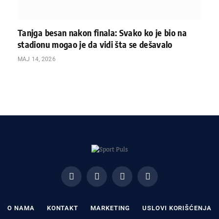
Tanjga besan nakon finala: Svako ko je bio na
stadionu mogao je da vidi šta se dešavalo
МАЈ 14, 2026
Facebook
X
Instagram
Pinterest
(Twitter)
O NAMA
KONTAKT
MARKETING
USLOVI KORIŠĆENJA