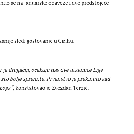
vrnuo se na januarske obaveze i dve predstojeće
snije sledi gostovanje u Cirihu.
 je drugačiji, očekuju nas dve utakmice Lige
 što bolje spremite. Prvenstvo je prekinuto kad
koga“,
konstatovao je Zvezdan Terzić.