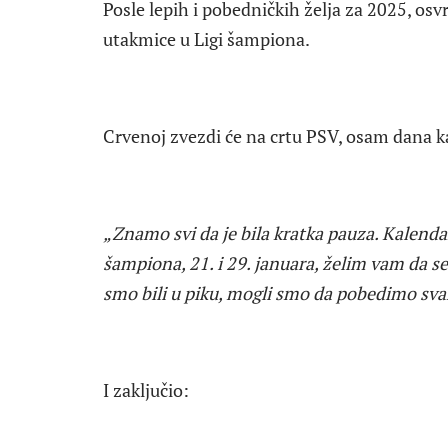
Posle lepih i pobedničkih želja za 2025, os
utakmice u Ligi šampiona.
Crvenoj zvezdi će na crtu PSV, osam dana ka
„Znamo svi da je bila kratka pauza. Kalendar
šampiona, 21. i 29. januara, želim vam da se
smo bili u piku, mogli smo da pobedimo sva
I zaključio: