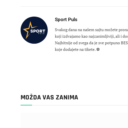
Sport Puls
Svakog dana na našem sajtu možete pronaći
koji izdvajamo kao najzanimljiviji, ali i d
Najbitnije od svega da je sve potpuno B
koje dodajete na tikete. ⚽
MOŽDA VAS ZANIMA