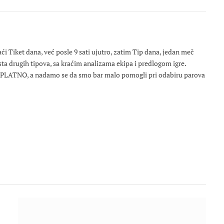
 Tiket dana, već posle 9 sati ujutro, zatim Tip dana, jedan meč
osta drugih tipova, sa kraćim analizama ekipa i predlogom igre.
ESPLATNO, a nadamo se da smo bar malo pomogli pri odabiru parova