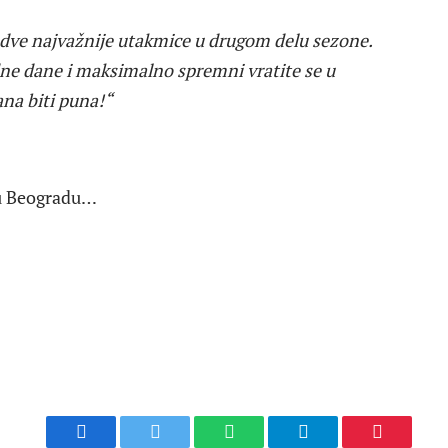
 dve najvažnije utakmice u drugom delu sezone.
edne dane i maksimalno spremni vratite se u
na biti puna!“
 u Beogradu…
Facebook
Twitter
WhatsApp
Telegram
Pinterest