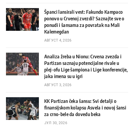
Španci lansirali vest: Fakundo Kampaco
ponovo u Crvenoj zvezdi? Saznajte sve o
ponudi i šansama za povratak na Mali
Kalemegdan
АВГУСТ 4, 2026
Analiza žreba u Nionu: Crvena zvezda i
Partizan saznaju potencijalne rivale u
plej-ofu Lige šampiona i Lige konferencije,
jaka imena su u igri
АВГУСТ 3, 2026
KK Partizan čeka šansu: Svi detalji o
finansijskom kolapsu Asvela i novoj šansi
za crno-bele da dovedu beka
ЈУЛ 30, 2026