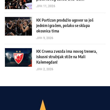
ЈУН 11, 2026
KK Partizan produžio ugovor sa još
jednim igračem, polako se sklapa
okosnica tima
ЈУН 9, 2026
KK Crvena zvezda ima novog trenera,
iskusni stručnjak stiže na Mali
Kalemegdan!
ЈУН 2, 2026