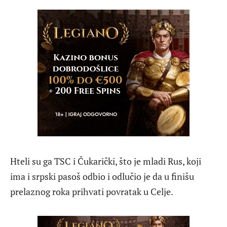
Hteli su ga TSC i Čukarički, što je mladi Rus, koji
ima i srpski pasoš odbio i odlučio je da u finišu
prelaznog roka prihvati povratak u Celje.