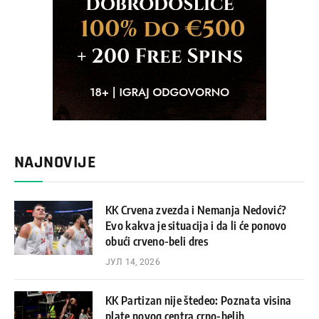
NAJNOVIJE
KK Crvena zvezda i Nemanja Nedović?
Evo kakva je situacija i da li će ponovo
obući crveno-beli dres
ЈУЛ 14, 2026
KK Partizan nije štedeo: Poznata visina
plate novog centra crno-belih