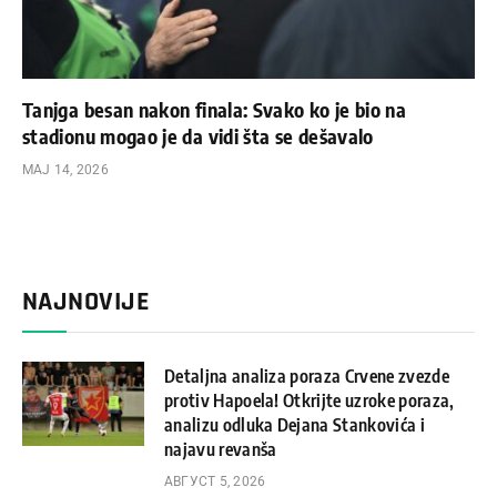
Tanjga besan nakon finala: Svako ko je bio na
stadionu mogao je da vidi šta se dešavalo
МАЈ 14, 2026
NAJNOVIJE
Detaljna analiza poraza Crvene zvezde
protiv Hapoela! Otkrijte uzroke poraza,
analizu odluka Dejana Stankovića i
najavu revanša
АВГУСТ 5, 2026