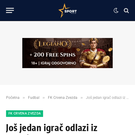
»
»
»
Početna
Fudbal
FK Crvena Zvezda
Još jedan igrač odlazi iz Zvezde!
FK CRVENA ZVEZDA
Još jedan igrač odlazi iz