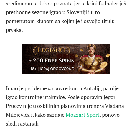
sredina mu je dobro poznata jer je krini fudbaler još
prethodne sezone igrao u Sloveniji i u to
pomenutom klubom sa kojim je i osvojio titulu
prvaka.
Imao je probleme sa povredom u Antaliji, pa nije
igrao kontrolne utakmice. Posle oporavka Jegor
Prucev nije u ozbiljnim planovima trenera Vladana
Milojevića i, kako saznaje
Mozzart Sport
, ponovo
sledi rastanak.