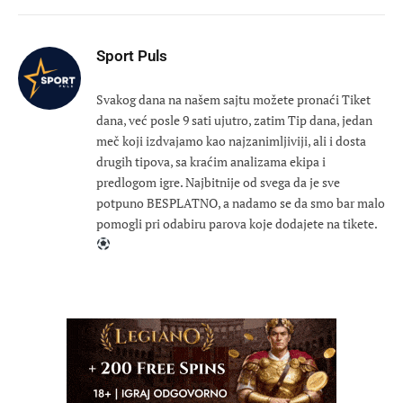
Sport Puls
Svakog dana na našem sajtu možete pronaći Tiket
dana, već posle 9 sati ujutro, zatim Tip dana, jedan
meč koji izdvajamo kao najzanimljiviji, ali i dosta
drugih tipova, sa kraćim analizama ekipa i
predlogom igre. Najbitnije od svega da je sve
potpuno BESPLATNO, a nadamo se da smo bar malo
pomogli pri odabiru parova koje dodajete na tikete.