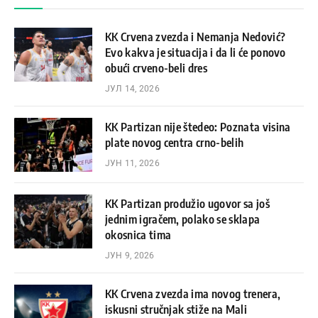
KK Crvena zvezda i Nemanja Nedović?
Evo kakva je situacija i da li će ponovo
obući crveno-beli dres
ЈУЛ 14, 2026
KK Partizan nije štedeo: Poznata visina
plate novog centra crno-belih
ЈУН 11, 2026
KK Partizan produžio ugovor sa još
jednim igračem, polako se sklapa
okosnica tima
ЈУН 9, 2026
KK Crvena zvezda ima novog trenera,
iskusni stručnjak stiže na Mali