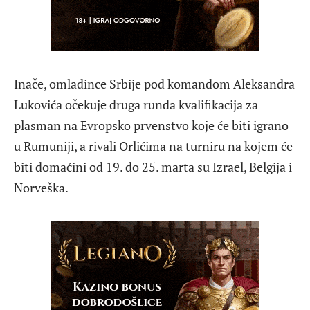
Inače, omladince Srbije pod komandom Aleksandra
Lukovića očekuje druga runda kvalifikacija za
plasman na Evropsko prvenstvo koje će biti igrano
u Rumuniji, a rivali Orlićima na turniru na kojem će
biti domaćini od 19. do 25. marta su Izrael, Belgija i
Norveška.