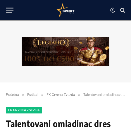
»
»
»
Početna
Fudbal
FK Crvena Zvezda
Talentovani omladinac dres nacionalne selekcije Bosne i Hercegovine zameniće sa grbom Srbije!
FK CRVENA ZVEZDA
Talentovani omladinac dres