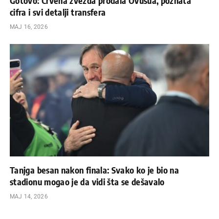
Gotovo: Crvena zvezda prodala Ovusua, poznata
cifra i svi detalji transfera
МАЈ 16, 2026
Tanjga besan nakon finala: Svako ko je bio na
stadionu mogao je da vidi šta se dešavalo
МАЈ 14, 2026