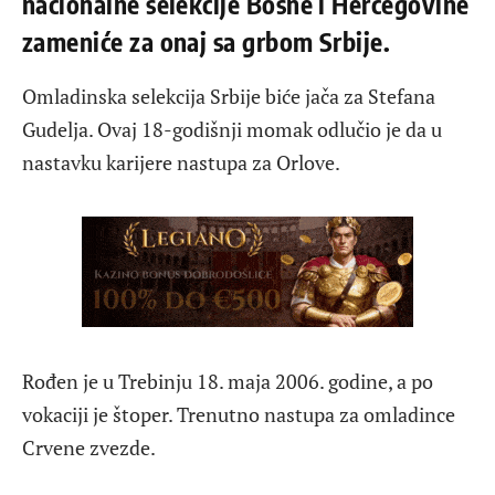
nacionalne selekcije Bosne i Hercegovine
zameniće za onaj sa grbom Srbije.
Omladinska selekcija Srbije biće jača za Stefana
Gudelja. Ovaj 18-godišnji momak odlučio je da u
nastavku karijere nastupa za Orlove.
Rođen je u Trebinju 18. maja 2006. godine, a po
vokaciji je štoper. Trenutno nastupa za omladince
Crvene zvezde.