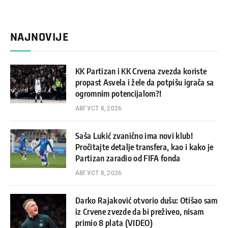
NAJNOVIJE
KK Partizan i KK Crvena zvezda koriste
propast Asvela i žele da potpišu igrača sa
ogromnim potencijalom?!
АВГУСТ 8, 2026
Saša Lukić zvanično ima novi klub!
Pročitajte detalje transfera, kao i kako je
Partizan zaradio od FIFA fonda
АВГУСТ 8, 2026
Darko Rajaković otvorio dušu: Otišao sam
iz Crvene zvezde da bi preživeo, nisam
primio 8 plata (VIDEO)