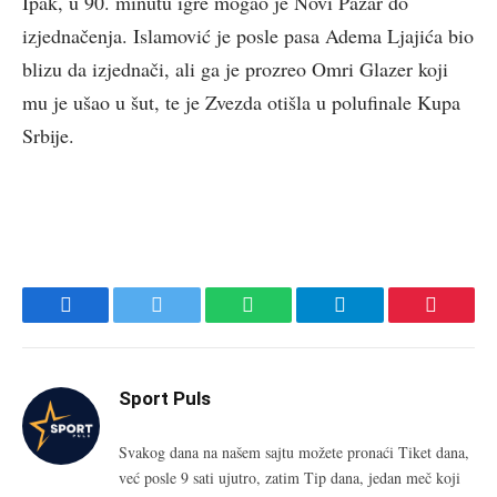
Ipak, u 90. minutu igre mogao je Novi Pazar do
izjednačenja. Islamović je posle pasa Adema Ljajića bio
blizu da izjednači, ali ga je prozreo Omri Glazer koji
mu je ušao u šut, te je Zvezda otišla u polufinale Kupa
Srbije.
Facebook
Twitter
WhatsApp
Telegram
Pinteres
Sport Puls
Svakog dana na našem sajtu možete pronaći Tiket dana,
već posle 9 sati ujutro, zatim Tip dana, jedan meč koji