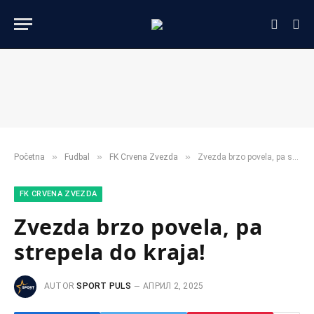
»
»
»
Početna
Fudbal
FK Crvena Zvezda
Zvezda brzo povela, pa strepela do kraja!
FK CRVENA ZVEZDA
Zvezda brzo povela, pa
strepela do kraja!
AUTOR
SPORT PULS
АПРИЛ 2, 2025