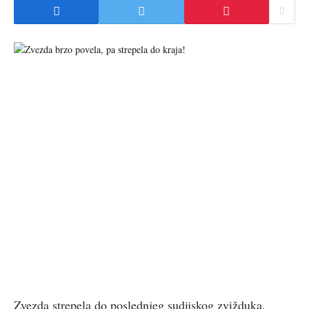
Zvezda strepela do poslednjeg sudijskog zvižduka.