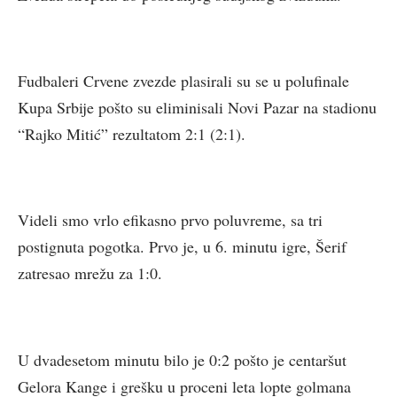
Fudbaleri Crvene zvezde plasirali su se u polufinale
Kupa Srbije pošto su eliminisali Novi Pazar na stadionu
“Rajko Mitić” rezultatom 2:1 (2:1).
Videli smo vrlo efikasno prvo poluvreme, sa tri
postignuta pogotka. Prvo je, u 6. minutu igre, Šerif
zatresao mrežu za 1:0.
U dvadesetom minutu bilo je 0:2 pošto je centaršut
Gelora Kange i grešku u proceni leta lopte golmana