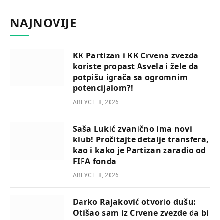
NAJNOVIJE
KK Partizan i KK Crvena zvezda
koriste propast Asvela i žele da
potpišu igrača sa ogromnim
potencijalom?!
АВГУСТ 8, 2026
Saša Lukić zvanično ima novi
klub! Pročitajte detalje transfera,
kao i kako je Partizan zaradio od
FIFA fonda
АВГУСТ 8, 2026
Darko Rajaković otvorio dušu:
Otišao sam iz Crvene zvezde da bi