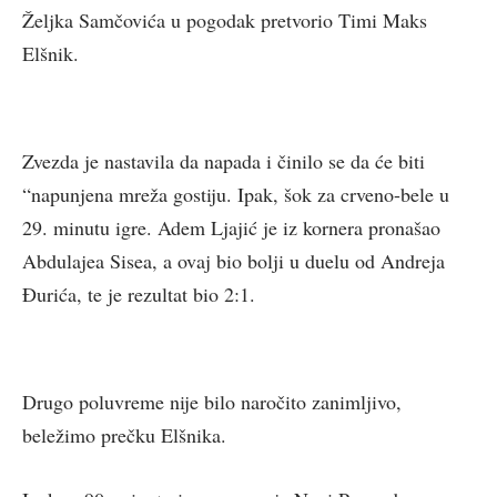
Željka Samčovića u pogodak pretvorio Timi Maks
Elšnik.
Zvezda je nastavila da napada i činilo se da će biti
“napunjena mreža gostiju. Ipak, šok za crveno-bele u
29. minutu igre. Adem Ljajić je iz kornera pronašao
Abdulajea Sisea, a ovaj bio bolji u duelu od Andreja
Đurića, te je rezultat bio 2:1.
Drugo poluvreme nije bilo naročito zanimljivo,
beležimo prečku Elšnika.