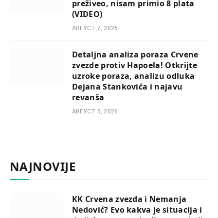
preživeo, nisam primio 8 plata
(VIDEO)
АВГУСТ 7, 2026
Detaljna analiza poraza Crvene
zvezde protiv Hapoela! Otkrijte
uzroke poraza, analizu odluka
Dejana Stankovića i najavu
revanša
АВГУСТ 5, 2026
NAJNOVIJE
KK Crvena zvezda i Nemanja
Nedović? Evo kakva je situacija i