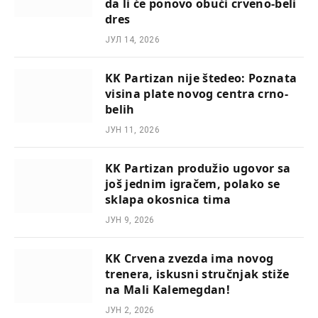
da li će ponovo obući crveno-beli
dres
ЈУЛ 14, 2026
KK Partizan nije štedeo: Poznata
visina plate novog centra crno-
belih
ЈУН 11, 2026
KK Partizan produžio ugovor sa
još jednim igračem, polako se
sklapa okosnica tima
ЈУН 9, 2026
KK Crvena zvezda ima novog
trenera, iskusni stručnjak stiže
na Mali Kalemegdan!
ЈУН 2, 2026