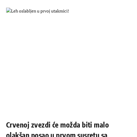
Crvenoj zvezdi će možda biti malo
olakšan posao u prvom susretu sa