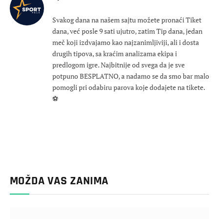
Svakog dana na našem sajtu možete pronaći Tiket
dana, već posle 9 sati ujutro, zatim Tip dana, jedan
meč koji izdvajamo kao najzanimljiviji, ali i dosta
drugih tipova, sa kraćim analizama ekipa i
predlogom igre. Najbitnije od svega da je sve
potpuno BESPLATNO, a nadamo se da smo bar malo
pomogli pri odabiru parova koje dodajete na tikete.
⚽
MOŽDA VAS ZANIMA