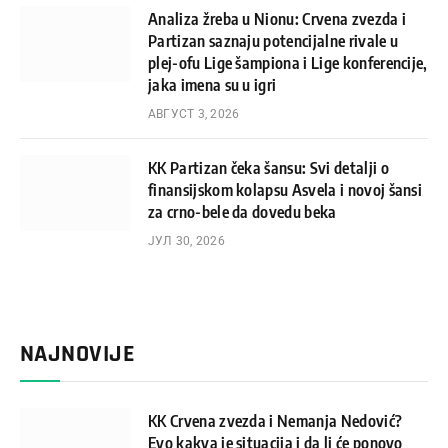
Analiza žreba u Nionu: Crvena zvezda i
Partizan saznaju potencijalne rivale u
plej-ofu Lige šampiona i Lige konferencije,
jaka imena su u igri
АВГУСТ 3, 2026
KK Partizan čeka šansu: Svi detalji o
finansijskom kolapsu Asvela i novoj šansi
za crno-bele da dovedu beka
ЈУЛ 30, 2026
NAJNOVIJE
KK Crvena zvezda i Nemanja Nedović?
Evo kakva je situacija i da li će ponovo