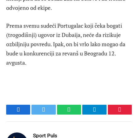
odvojeno od ekipe.
Prema svemu sudeći Portugalac koji čeka bogati
(trogodišnji) ugovor iz Dubaija, neće da rizikuje
ozbiljniju povredu. Ipak, on bi vrlo lako mogao da
bude u konkurenciji za revanš u Beogradu 12.
avgusta.
Facebook
Twitter
WhatsApp
Telegram
Pinteres
Sport Puls