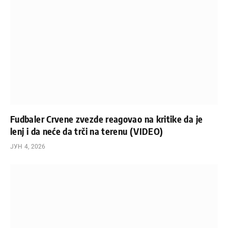
Fudbaler Crvene zvezde reagovao na kritike da je
lenj i da neće da trči na terenu (VIDEO)
ЈУН 4, 2026