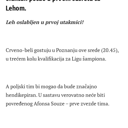
Lehom.
Leh oslabljen u prvoj utakmici!
Crveno-beli gostuju u Poznanju ove srede (20.45),
u trećem kolu kvalifikacija za Ligu šampiona.
A poljski tim bi mogao da bude značajno
hendikepiran. U sastavu verovatno neće biti
povređenog Afonsa Souze – prve zvezde tima.