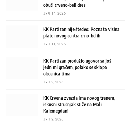
obući crveno-beli dres
ЈУЛ 14, 2026
KK Partizan nije štedeo: Poznata visina
plate novog centra crno-belih
ЈУН 11, 2026
KK Partizan produžio ugovor sa još
jednim igračem, polako se sklapa
okosnica tima
ЈУН 9, 2026
KK Crvena zvezda ima novog trenera,
iskusni stručnjak stiže na Mali
Kalemegdan!
ЈУН 2, 2026