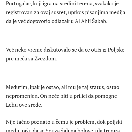
Portugalac, koji igra na sredini terena, svakako je
registrovan za ovaj susret, uprkos pisanjima medija
da je već dogovorio odlazak u Al Ahli Šabab.
Već neko vreme diskutovalo se da će otići iz Poljske
pre meča sa Zvezdom.
Međutim, ipak je ostao, ali mu je taj status, ostao
nepromenjen. On neće biti u prilici da pomogne
Lehu ove srede.
Nije tačno poznato u čemu je problem, dok poljski
mediji pišu da se Souza žali na bolove i da trenira