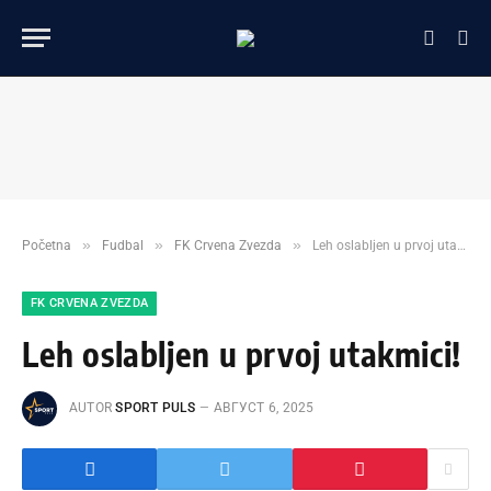
»
»
»
Početna
Fudbal
FK Crvena Zvezda
Leh oslabljen u prvoj utakmici!
FK CRVENA ZVEZDA
Leh oslabljen u prvoj utakmici!
AUTOR
SPORT PULS
АВГУСТ 6, 2025