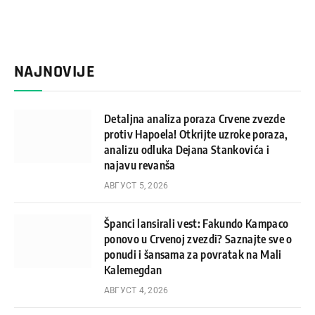
NAJNOVIJE
Detaljna analiza poraza Crvene zvezde
protiv Hapoela! Otkrijte uzroke poraza,
analizu odluka Dejana Stankovića i
najavu revanša
АВГУСТ 5, 2026
Španci lansirali vest: Fakundo Kampaco
ponovo u Crvenoj zvezdi? Saznajte sve o
ponudi i šansama za povratak na Mali
Kalemegdan
АВГУСТ 4, 2026