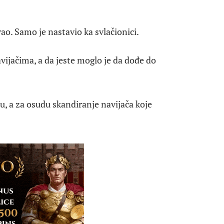
vao. Samo je nastavio ka svlačionici.
ijačima, a da jeste moglo je da dođe do
, a za osudu skandiranje navijača koje