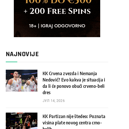
NAJNOVIJE
KK Crvena zvezda i Nemanja
Nedović? Evo kakva je situacija i
da li će ponovo obući crveno-beli
dres
ЈУЛ 14, 2026
KK Partizan nije štedeo: Poznata
visina plate novog centra crno-