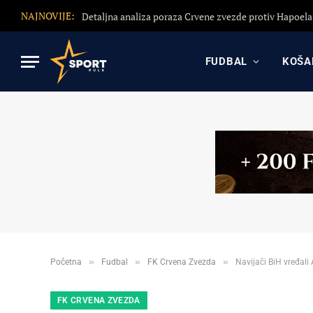
NAJNOVIJE:
FUDBAL
KOŠA
»
»
»
Početna
Fudbal
FK Crvena Zvezda
Navijači BiH vređali
FK CRVENA ZVEZDA