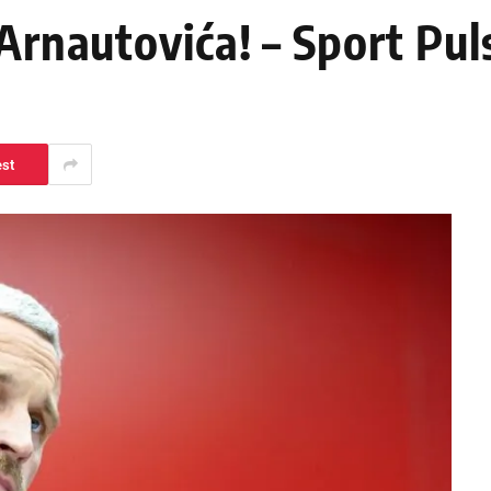
 Arnautovića! – Sport Pul
est