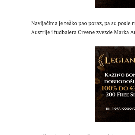
Navijačima je teško pao poraz, pa su posle 
Austrije i fudbalera Crvene zvezde Marka A