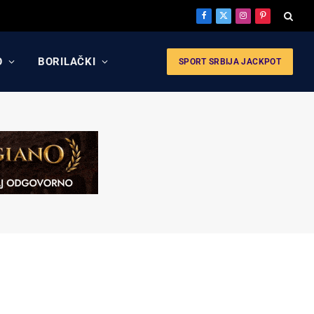
Facebook
X
Instagram
Pinterest
(Twitter)
O
BORILAČKI
SPORT SRBIJA JACKPOT