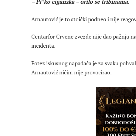
– Pi*ko ciganska – orilo se tribinama.
Arnautović je to stoički podneo i nije reago
Centarfor Crvene zvezde nije dao pažnju nav
incidenta.
Potez iskusnog napadača je za svaku pohvalu
Arnautović ničim nije provocirao.