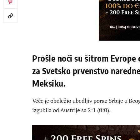
Prošle noći su šitrom Evrope 
za Svetsko prvenstvo naredne
Meksiku.
Veče je obeležio ubedljiv poraz Srbije u Beo
izgubila od Austrije sa 2:1 (0:0).