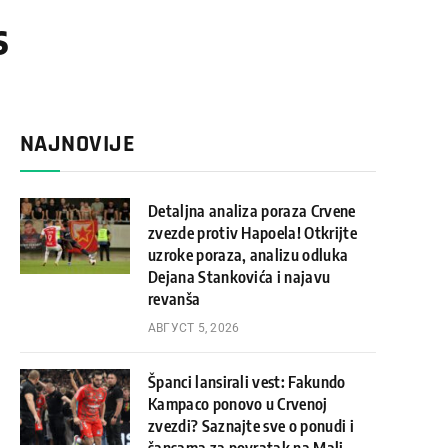
s
NAJNOVIJE
Detaljna analiza poraza Crvene
zvezde protiv Hapoela! Otkrijte
uzroke poraza, analizu odluka
Dejana Stankovića i najavu
revanša
АВГУСТ 5, 2026
Španci lansirali vest: Fakundo
Kampaco ponovo u Crvenoj
zvezdi? Saznajte sve o ponudi i