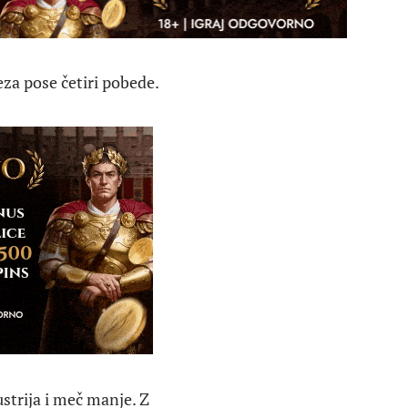
eza pose četiri pobede.
ustrija i meč manje. Z