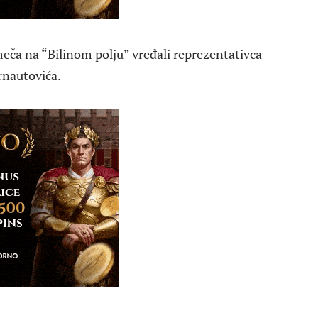
meča na “Bilinom polju” vređali reprezentativca
rnautovića.