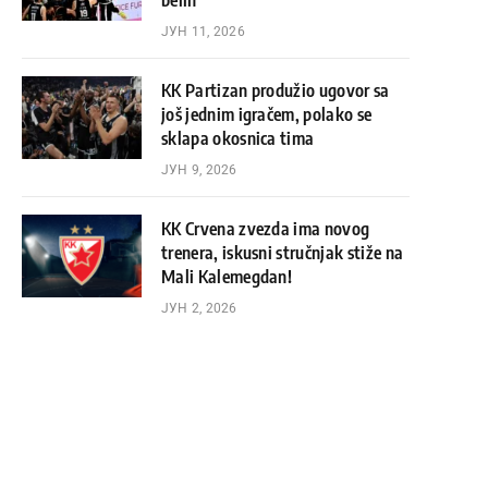
belih
ЈУН 11, 2026
KK Partizan produžio ugovor sa
još jednim igračem, polako se
sklapa okosnica tima
ЈУН 9, 2026
KK Crvena zvezda ima novog
trenera, iskusni stručnjak stiže na
Mali Kalemegdan!
ЈУН 2, 2026