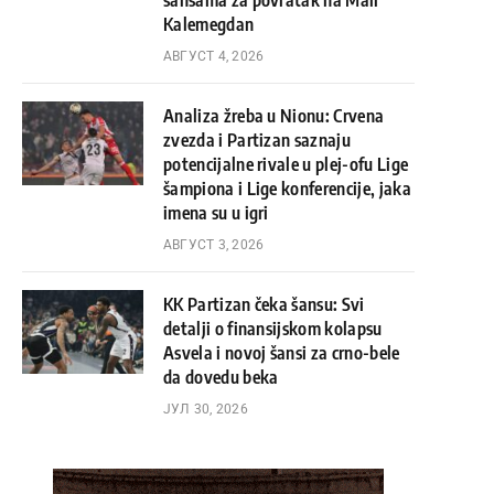
šansama za povratak na Mali
Kalemegdan
АВГУСТ 4, 2026
Analiza žreba u Nionu: Crvena
zvezda i Partizan saznaju
potencijalne rivale u plej-ofu Lige
šampiona i Lige konferencije, jaka
imena su u igri
АВГУСТ 3, 2026
KK Partizan čeka šansu: Svi
detalji o finansijskom kolapsu
Asvela i novoj šansi za crno-bele
da dovedu beka
ЈУЛ 30, 2026