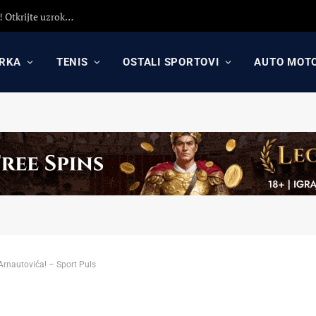
Španci lansirali vest: Fakundo Kampaco ponovo u Crvenoj zvezdi? Saznajte sve o ponudi i šansama za povratak na Mali Kalemegdan
RKA
TENIS
OSTALI SPORTOVI
AUTO MOT
 Arnautovića! – Sport Puls