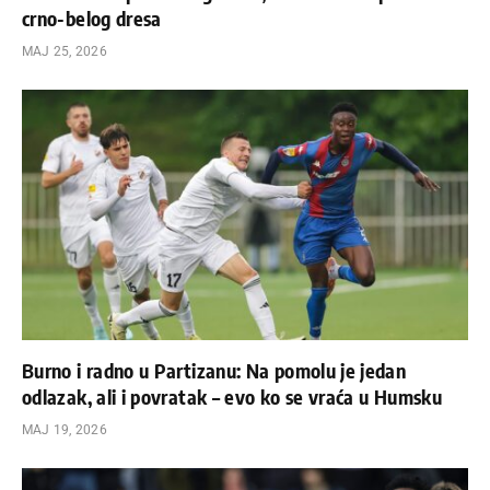
crno-belog dresa
МАЈ 25, 2026
Burno i radno u Partizanu: Na pomolu je jedan
odlazak, ali i povratak – evo ko se vraća u Humsku
МАЈ 19, 2026