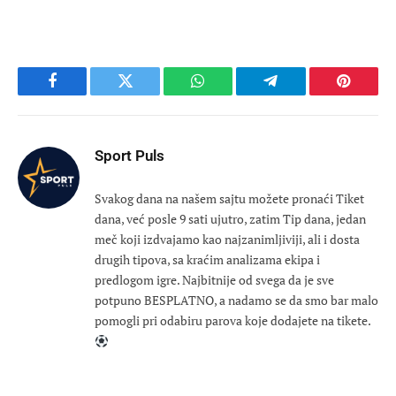
Facebook
Twitter
WhatsApp
Telegram
Pinteres
Sport Puls
Svakog dana na našem sajtu možete pronaći Tiket
dana, već posle 9 sati ujutro, zatim Tip dana, jedan
meč koji izdvajamo kao najzanimljiviji, ali i dosta
drugih tipova, sa kraćim analizama ekipa i
predlogom igre. Najbitnije od svega da je sve
potpuno BESPLATNO, a nadamo se da smo bar malo
pomogli pri odabiru parova koje dodajete na tikete.