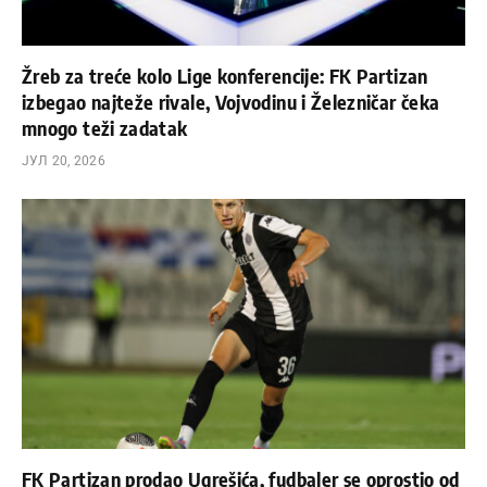
Žreb za treće kolo Lige konferencije: FK Partizan
izbegao najteže rivale, Vojvodinu i Železničar čeka
mnogo teži zadatak
ЈУЛ 20, 2026
FK Partizan prodao Ugrešića, fudbaler se oprostio od