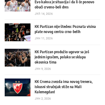
Evo kakva je situacija i da li će ponovo
obući crveno-beli dres
ЈУЛ 14, 2026
KK Partizan nije štedeo: Poznata visina
plate novog centra crno-belih
ЈУН 11, 2026
KK Partizan produžio ugovor sa još
jednim igračem, polako se sklapa
okosnica tima
ЈУН 9, 2026
KK Crvena zvezda ima novog trenera,
iskusni stručnjak stiže na Mali
Kalemegdan!
ЈУН 2, 2026