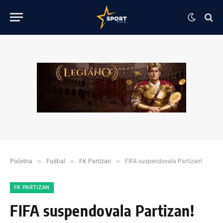
»
»
»
Početna
Fudbal
FK Partizan
FIFA suspendovala Partizan!
FK PARTIZAN
FIFA suspendovala Partizan!