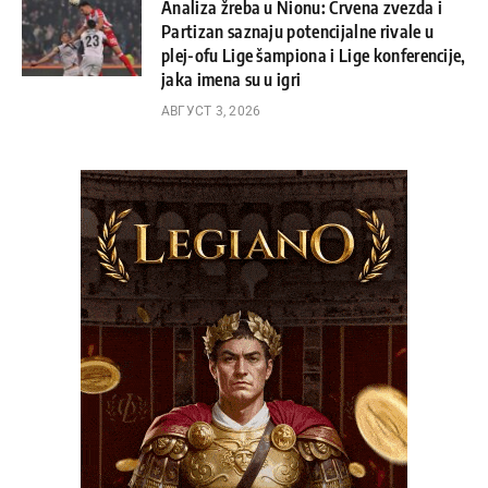
Analiza žreba u Nionu: Crvena zvezda i
Partizan saznaju potencijalne rivale u
plej-ofu Lige šampiona i Lige konferencije,
jaka imena su u igri
АВГУСТ 3, 2026