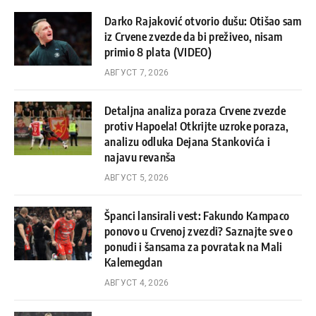
Darko Rajaković otvorio dušu: Otišao sam
iz Crvene zvezde da bi preživeo, nisam
primio 8 plata (VIDEO)
АВГУСТ 7, 2026
Detaljna analiza poraza Crvene zvezde
protiv Hapoela! Otkrijte uzroke poraza,
analizu odluka Dejana Stankovića i
najavu revanša
АВГУСТ 5, 2026
Španci lansirali vest: Fakundo Kampaco
ponovo u Crvenoj zvezdi? Saznajte sve o
ponudi i šansama za povratak na Mali
Kalemegdan
АВГУСТ 4, 2026