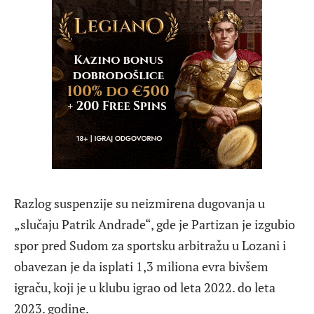
Razlog suspenzije su neizmirena dugovanja u
„slučaju Patrik Andrade“, gde je Partizan je izgubio
spor pred Sudom za sportsku arbitražu u Lozani i
obavezan je da isplati 1,3 miliona evra bivšem
igraču, koji je u klubu igrao od leta 2022. do leta
2023. godine.