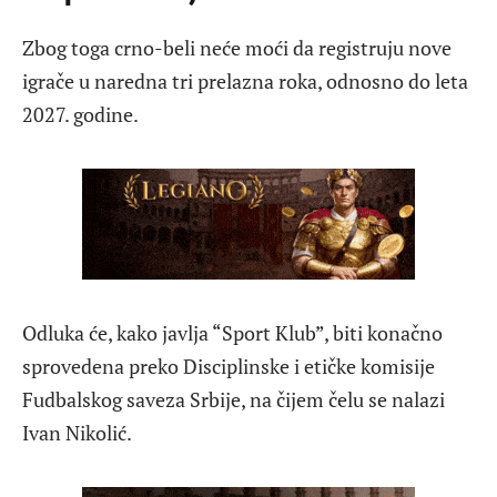
Zbog toga crno-beli neće moći da registruju nove
igrače u naredna tri prelazna roka, odnosno do leta
2027. godine.
Odluka će, kako javlja “Sport Klub”, biti konačno
sprovedena preko Disciplinske i etičke komisije
Fudbalskog saveza Srbije, na čijem čelu se nalazi
Ivan Nikolić.