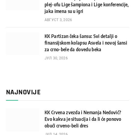
plej-ofu Lige šampiona i Lige konferencije,
jaka imena su u igri
АВГУСТ 3, 2026
KK Partizan čeka šansu: Svi detalji o
finansijskom kolapsu Asvela i novoj šansi
za crno-bele da dovedu beka
ЈУЛ 30, 2026
NAJNOVIJE
KK Crvena zvezda i Nemanja Nedović?
Evo kakva je situacija i da li će ponovo
obući crveno-beli dres
ЈУЛ 14, 2026