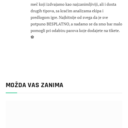
meč koji izdvajamo kao najzanimljiviji, ali i dosta
drugih tipova, sa kraćim analizama ekipa i
predlogom igre. Najbitnije od svega da je sve
potpuno BESPLATNO, a nadamo se da smo bar malo
pomogli pri odabiru parova koje dodajete na tikete.
⚽
MOŽDA VAS ZANIMA