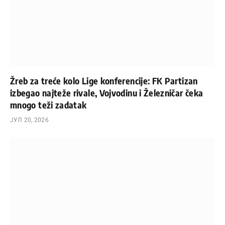
Žreb za treće kolo Lige konferencije: FK Partizan
izbegao najteže rivale, Vojvodinu i Železničar čeka
mnogo teži zadatak
ЈУЛ 20, 2026