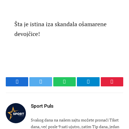
Šta je istina iza skandala ošamarene
devojčice!
Facebook
Twitter
WhatsApp
Telegram
Pinteres
Sport Puls
Svakog dana na našem sajtu možete pronaći Tiket
dana, već posle 9 sati ujutro, zatim Tip dana, jedan