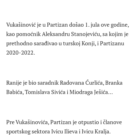
Vukašinović je u Partizan došao 1. jula ove godine,
kao pomoćnik Aleksandru Stanojeviću, sa kojim je
prethodno sarađivao u turskoj Konji, i Partizanu
2020-2022.
Ranije je bio saradnik Radovana Ćurlića, Branka
Babića, Tomislava Sivića i Miodraga Ješića…
Pre Vukašinovića, Partizan je otpustio i članove
sportskog sektora Ivicu Ilieva i Ivicu Kralja.