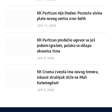
KK Partizan nije štedeo: Poznata visina
plate novog centra crno-belih
ЈУН 11, 2026
KK Partizan produžio ugovor sa još
jednim igračem, polako se sklapa
okosnica tima
ЈУН 9, 2026
KK Crvena zvezda ima novog trenera,
iskusni stručnjak stiže na Mali
Kalemegdan!
ЈУН 2, 2026