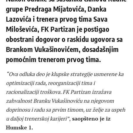
grupe Predraga Mijatovića, Danka
Lazovića i trenera prvog tima Sava
Miloševića, FK Partizan je postigao
obostrani dogovor o raskidu ugovora sa
Brankom Vukašinovićem, dosadašnjim
pomoćnim trenerom prvog tima.
“Ova odluka deo je klupske strategije usmerene ka
optimizaciji rada, reorganizaciji tima i
racionalizaciji troškova. FK Partizan izražava
zahvalnost Branku Vukašinoviću na njegovom
doprinosu i radu sa prvim timom, uz želje za uspeh
u daljoj trenerskoj karijeri”
,
saopšteno je iz
Humske 1.