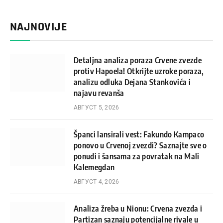
NAJNOVIJE
Detaljna analiza poraza Crvene zvezde
protiv Hapoela! Otkrijte uzroke poraza,
analizu odluka Dejana Stankovića i
najavu revanša
АВГУСТ 5, 2026
Španci lansirali vest: Fakundo Kampaco
ponovo u Crvenoj zvezdi? Saznajte sve o
ponudi i šansama za povratak na Mali
Kalemegdan
АВГУСТ 4, 2026
Analiza žreba u Nionu: Crvena zvezda i
Partizan saznaju potencijalne rivale u