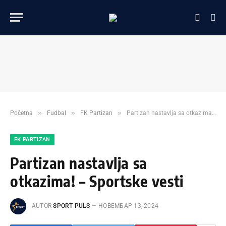
»
»
»
Početna
Fudbal
FK Partizan
Partizan nastavlja sa otkazima! – Sportske vesti
FK PARTIZAN
Partizan nastavlja sa
otkazima! – Sportske vesti
AUTOR
SPORT PULS
НОВЕМБАР 13, 2024