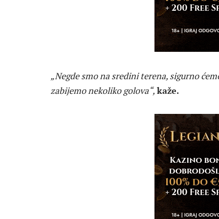
„Negde smo na sredini terena, sigurno ćemo 
zabijemo nekoliko golova“,
kaže.