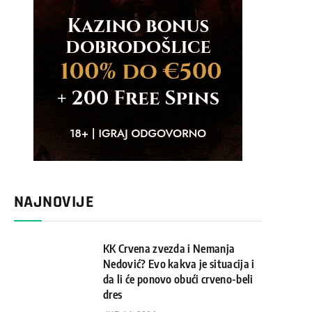
NAJNOVIJE
KK Crvena zvezda i Nemanja
Nedović? Evo kakva je situacija i
da li će ponovo obući crveno-beli
dres