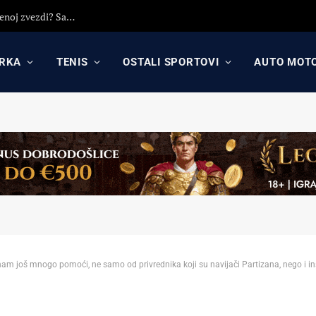
Španci lansirali vest: Fakundo Kampaco ponovo u Crvenoj zvezdi? Saznajte sve o ponudi i šansama za povratak na Mali Kalemegdan
RKA
TENIS
OSTALI SPORTOVI
AUTO MOT
nam još mnogo pomoći, ne samo od privrednika koji su navijači Partizana, nego i ins