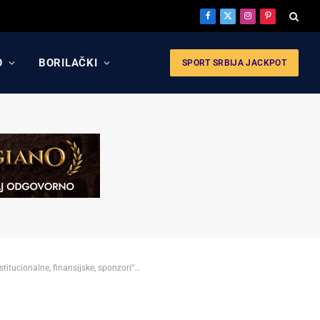
Facebook
X
Instagram
Pinterest
(Twitter)
O
BORILAČKI
SPORT SRBIJA JACKPOT
titucionalne, finansijske, sponzori“…