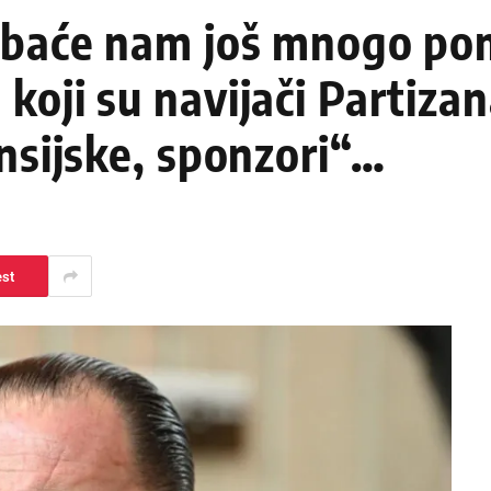
rebaće nam još mnogo po
koji su navijači Partizan
ansijske, sponzori“…
est