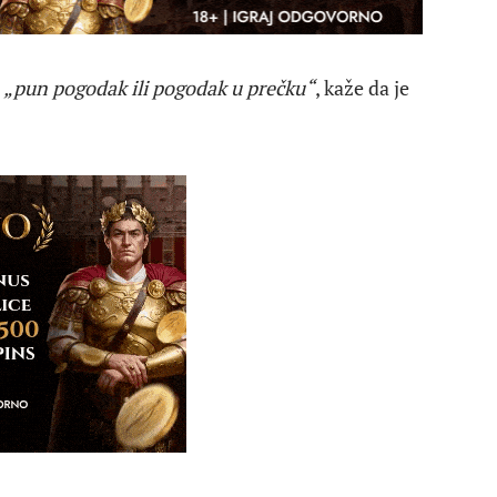
„pun pogodak ili pogodak u prečku“
, kaže da je