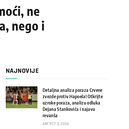
moći, ne
a, nego i
NAJNOVIJE
Detaljna analiza poraza Crvene
zvezde protiv Hapoela! Otkrijte
uzroke poraza, analizu odluka
Dejana Stankovića i najavu
revanša
АВГУСТ 5, 2026