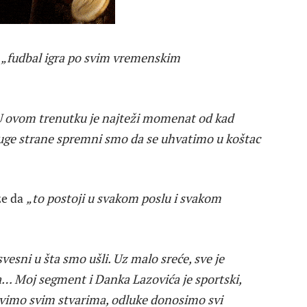
e
„fudbal igra po svim vremenskim
i. U ovom trenutku je najteži momenat od kad
druge strane spremni smo da se uhvatimo u koštac
že da
„to postoji u svakom poslu i svakom
esni u šta smo ušli. Uz malo sreće, sve je
… Moj segment i Danka Lazovića je sportski,
avimo svim stvarima, odluke donosimo svi