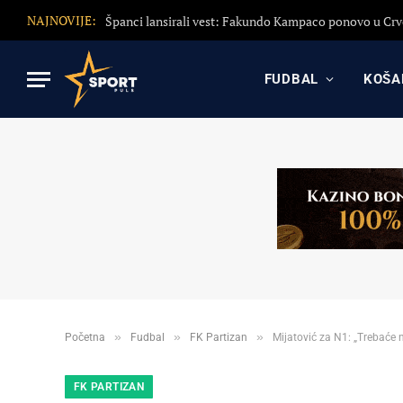
NAJNOVIJE:
FUDBAL
KOŠA
»
»
»
Početna
Fudbal
FK Partizan
Mijatović za N1: „Trebaće 
FK PARTIZAN