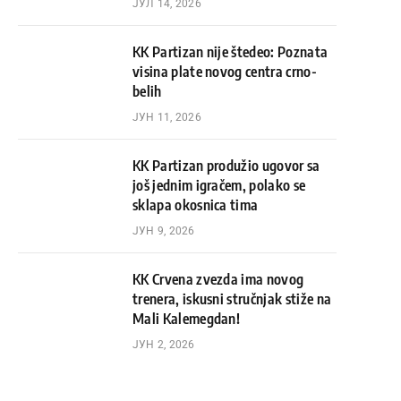
ЈУЛ 14, 2026
KK Partizan nije štedeo: Poznata
visina plate novog centra crno-
belih
ЈУН 11, 2026
KK Partizan produžio ugovor sa
još jednim igračem, polako se
sklapa okosnica tima
ЈУН 9, 2026
KK Crvena zvezda ima novog
trenera, iskusni stručnjak stiže na
Mali Kalemegdan!
ЈУН 2, 2026