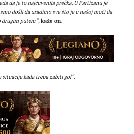
eda da je to najčuvenija prečka. U Partizanu je
smo došli da uradimo sve što je u našoj moći da
o drugim putem“
,
kaže on.
situacije kada treba zabiti gol“.