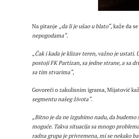
Na pitanje
„da li je ušao u blato“,
kaže da s
nepogodama“.
„Čak i kada je klizav teren, važno je ustat
postoji FK Partizan, sa jedne strane, a sa 
sa tim stvarima“,
Govoreći o zakulisnim igrama, Mijatović ka
segmentu našeg života“.
„Bitno je da ne izgubimo nadu, da budemo sv
moguće. Takva situacija sa mnogo problema
radna grupa je privremena, mi se nekako b