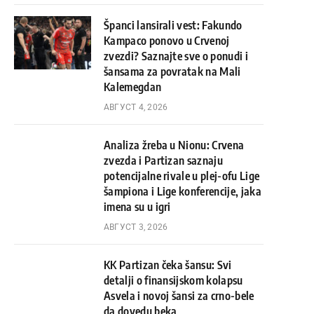
Španci lansirali vest: Fakundo
Kampaco ponovo u Crvenoj
zvezdi? Saznajte sve o ponudi i
šansama za povratak na Mali
Kalemegdan
АВГУСТ 4, 2026
Analiza žreba u Nionu: Crvena
zvezda i Partizan saznaju
potencijalne rivale u plej-ofu Lige
šampiona i Lige konferencije, jaka
imena su u igri
АВГУСТ 3, 2026
KK Partizan čeka šansu: Svi
detalji o finansijskom kolapsu
Asvela i novoj šansi za crno-bele
da dovedu beka