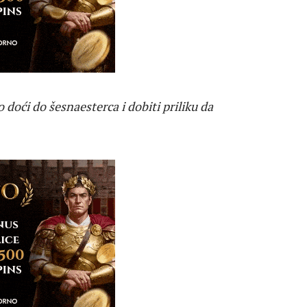
doći do šesnaesterca i dobiti priliku da