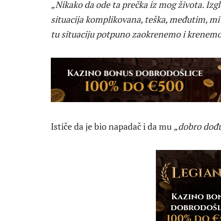
„Nikako da ode ta prečka iz mog života. Izgl
situacija komplikovana, teška, međutim, mi 
tu situaciju potpuno zaokrenemo i krenem
Ističe da je bio napadač i da mu
„dobro dođu 