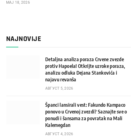
МАЈ 18, 2026
NAJNOVIJE
Detaljna analiza poraza Crvene zvezde
protiv Hapoela! Otkrijte uzroke poraza,
analizu odluka Dejana Stankovića i
najavu revanša
АВГУСТ 5, 2026
Španci lansirali vest: Fakundo Kampaco
ponovo u Crvenoj zvezdi? Saznajte sve o
ponudi i šansama za povratak na Mali
Kalemegdan
АВГУСТ 4, 2026