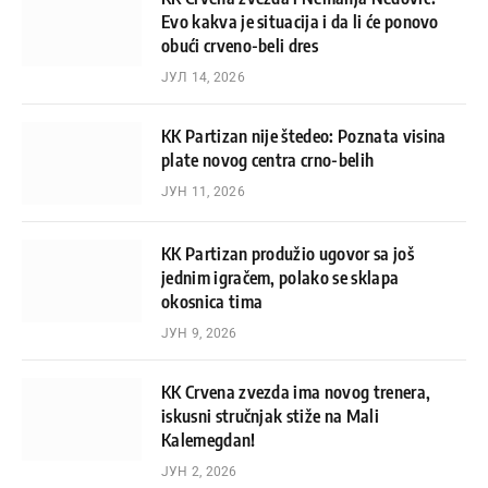
Evo kakva je situacija i da li će ponovo
obući crveno-beli dres
ЈУЛ 14, 2026
KK Partizan nije štedeo: Poznata visina
plate novog centra crno-belih
ЈУН 11, 2026
KK Partizan produžio ugovor sa još
jednim igračem, polako se sklapa
okosnica tima
ЈУН 9, 2026
KK Crvena zvezda ima novog trenera,
iskusni stručnjak stiže na Mali
Kalemegdan!
ЈУН 2, 2026