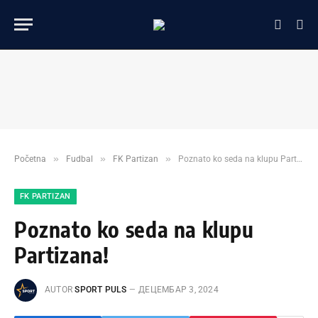
»
»
»
Početna
Fudbal
FK Partizan
Poznato ko seda na klupu Partizana!
FK PARTIZAN
Poznato ko seda na klupu
Partizana!
AUTOR
SPORT PULS
ДЕЦЕМБАР 3, 2024