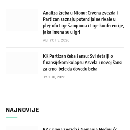
Analiza žreba u Nionu: Crvena zvezda i
Partizan saznaju potencijalne rivale u
plej-ofu Lige šampiona i Lige konferencije,
jaka imena su u igri
АВГУСТ 3, 2026
KK Partizan čeka šansu: Svi detalji o
finansijskom kolapsu Asvela i novoj šansi
za crno-bele da dovedu beka
ЈУЛ 30, 2026
NAJNOVIJE
KK Crvena zvezda i Nemanja Nedović?