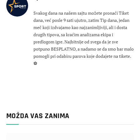
Svakog dana na našem sajtu možete pronaći Tiket
dana, već posle 9 sati ujutro, zatim Tip dana, jedan
meč koji izdvajamo kao najzanimljiviji, ali i dosta
drugih tipova, sa kraćim analizama ekipa i
predlogom igre. Najbitnije od svega da je sve
potpuno BESPLATNO, a nadamo se da smo bar malo
pomogli pri odabiru parova koje dodajete na tikete.
⚽
MOŽDA VAS ZANIMA