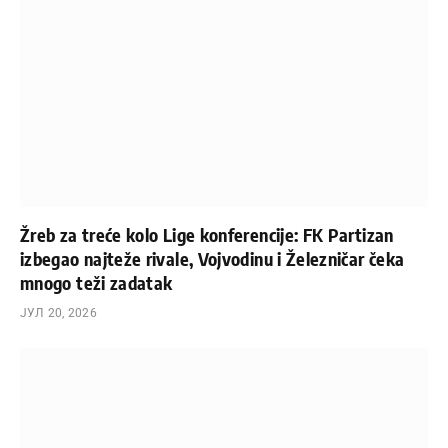
Žreb za treće kolo Lige konferencije: FK Partizan
izbegao najteže rivale, Vojvodinu i Železničar čeka
mnogo teži zadatak
ЈУЛ 20, 2026