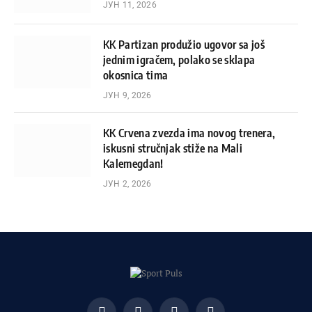
ЈУН 11, 2026
KK Partizan produžio ugovor sa još
jednim igračem, polako se sklapa
okosnica tima
ЈУН 9, 2026
KK Crvena zvezda ima novog trenera,
iskusni stručnjak stiže na Mali
Kalemegdan!
ЈУН 2, 2026