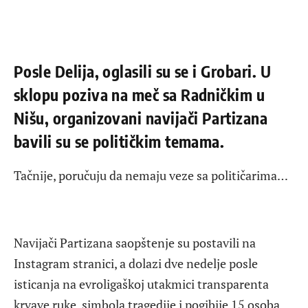
Posle Delija, oglasili su se i Grobari. U
sklopu poziva na meč sa Radničkim u
Nišu, organizovani navijači Partizana
bavili su se političkim temama.
Tačnije, poručuju da nemaju veze sa političarima…
Navijači Partizana saopštenje su postavili na
Instagram stranici, a dolazi dve nedelje posle
isticanja na evroligaškoj utakmici transparenta
krvave ruke, simbola tragedije i pogibije 15 osoba