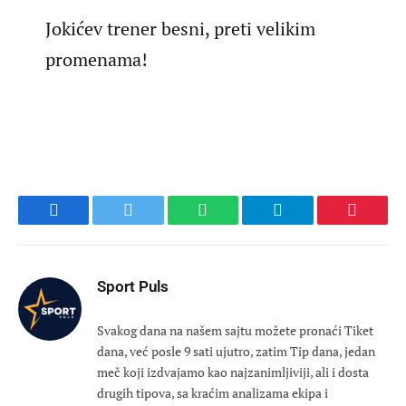
Jokićev trener besni, preti velikim
promenama!
Facebook
Twitter
WhatsApp
Telegram
Pinteres
Sport Puls
Svakog dana na našem sajtu možete pronaći Tiket
dana, već posle 9 sati ujutro, zatim Tip dana, jedan
meč koji izdvajamo kao najzanimljiviji, ali i dosta
drugih tipova, sa kraćim analizama ekipa i