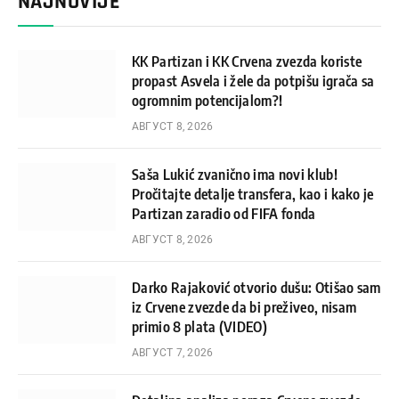
NAJNOVIJE
KK Partizan i KK Crvena zvezda koriste
propast Asvela i žele da potpišu igrača sa
ogromnim potencijalom?!
АВГУСТ 8, 2026
Saša Lukić zvanično ima novi klub!
Pročitajte detalje transfera, kao i kako je
Partizan zaradio od FIFA fonda
АВГУСТ 8, 2026
Darko Rajaković otvorio dušu: Otišao sam
iz Crvene zvezde da bi preživeo, nisam
primio 8 plata (VIDEO)
АВГУСТ 7, 2026