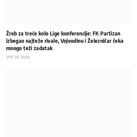
Žreb za treće kolo Lige konferencije: FK Partizan
izbegao najteže rivale, Vojvodinu i Železničar čeka
mnogo teži zadatak
ЈУЛ 20, 2026