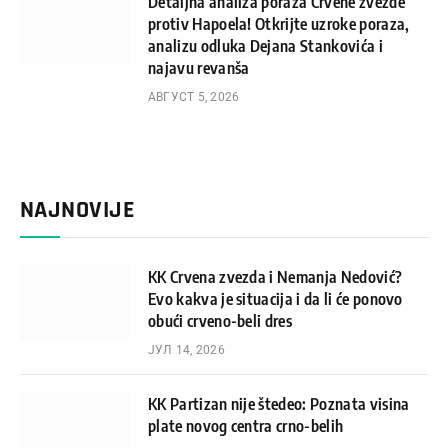
Detaljna analiza poraza Crvene zvezde
protiv Hapoela! Otkrijte uzroke poraza,
analizu odluka Dejana Stankovića i
najavu revanša
АВГУСТ 5, 2026
NAJNOVIJE
KK Crvena zvezda i Nemanja Nedović?
Evo kakva je situacija i da li će ponovo
obući crveno-beli dres
ЈУЛ 14, 2026
KK Partizan nije štedeo: Poznata visina
plate novog centra crno-belih