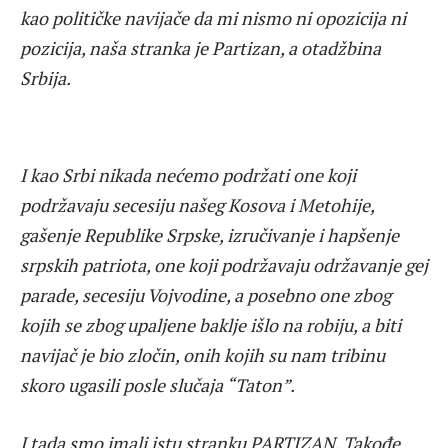
kao političke navijače da mi nismo ni opozicija ni
pozicija, naša stranka je Partizan, a otadžbina
Srbija.
I kao Srbi nikada nećemo podržati one koji
podržavaju secesiju našeg Kosova i Metohije,
gašenje Republike Srpske, izručivanje i hapšenje
srpskih patriota, one koji podržavaju održavanje gej
parade, secesiju Vojvodine, a posebno one zbog
kojih se zbog upaljene baklje išlo na robiju, a biti
navijač je bio zločin, onih kojih su nam tribinu
skoro ugasili posle slučaja “Taton”.
I tada smo imali istu stranku PARTIZAN. Takođe