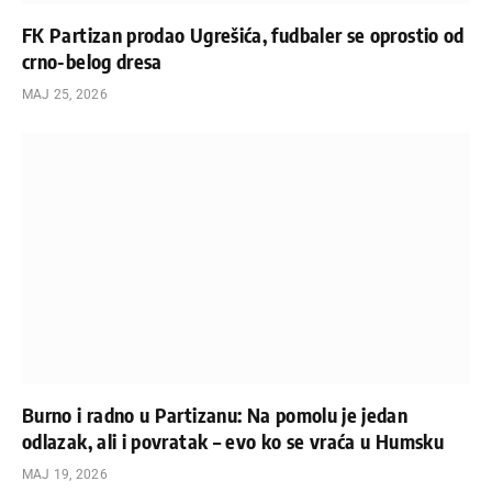
FK Partizan prodao Ugrešića, fudbaler se oprostio od
crno-belog dresa
МАЈ 25, 2026
Burno i radno u Partizanu: Na pomolu je jedan
odlazak, ali i povratak – evo ko se vraća u Humsku
МАЈ 19, 2026