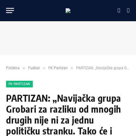
»
»
»
Početna
Fudbal
FK Partizan
PARTIZAN: „Navijačka grupa Grobari za razliku od mnogih drugih nije ni za jednu političku stranku. Tako će i ostati“!
FK PARTIZAN
PARTIZAN: „Navijačka grupa
Grobari za razliku od mnogih
drugih nije ni za jednu
političku stranku. Tako će i