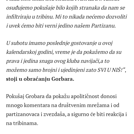
osuđujemo pokušaje bilo kojih stranaka da nam se
infiltriraju u tribinu. Mi to nikada nećemo dozvoliti
i uvek ćemo biti verni jedino našem Partizanu.
U subotu imamo poslednje gostovanje u ovoj
kalendarskoj godini, vreme je da pokažemo da su
prava i jedina snaga ovog kluba navijači,a to
možemo samo brojni i ujedinjeni zato SVI U NIŠ!“
,
stoji u obraćanju Gorbara.
Pokušaj Grobara da pokažu apolitičnost donosi
mnogo komentara na društvenim mrežama i od
partizanovaca i zvezdaša, a sigurno će biti reakcija i
na tribinama.