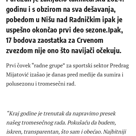
godinu i s obzirom na sva dešavanja,
pobedom u Nišu nad Radničkim ipak je
uspešno okončao prvi deo sezone.Ipak,
17 bodova zaostatka za Crvenom
zvezdom nije ono što navijači očekuju.
Prvi čovek “radne grupe” za sportski sektor Predrag
Mijatović izašao je danas pred medije da sumira i
polusezonu i tromesečni rad.
“Kraj godine je trenutak da napravimo presek
našeg tromesečnog rada. Pokušaću da budem,
iskren, transparentan, što sam i obećao. Najbitniji