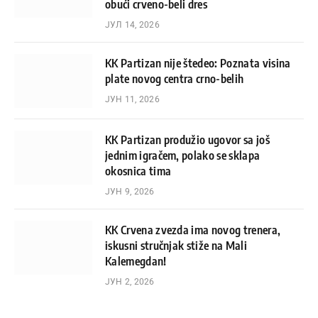
obući crveno-beli dres
ЈУЛ 14, 2026
KK Partizan nije štedeo: Poznata visina
plate novog centra crno-belih
ЈУН 11, 2026
KK Partizan produžio ugovor sa još
jednim igračem, polako se sklapa
okosnica tima
ЈУН 9, 2026
KK Crvena zvezda ima novog trenera,
iskusni stručnjak stiže na Mali
Kalemegdan!
ЈУН 2, 2026