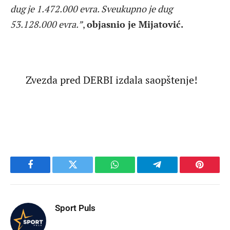
dug je 1.472.000 evra. Sveukupno je dug
53.128.000 evra.”
,
objasnio je Mijatović.
Zvezda pred DERBI izdala saopštenje!
Facebook
Twitter
WhatsApp
Telegram
Pinteres
Sport Puls