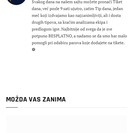
Svakog dana na našem sajtu možete pronaći Tiket
dana, već posle 9 sati ujutro, zatim Tip dana, jedan
meč koji izdvajamo kao najzanimljiviji, ali i dosta
drugih tipova, sa kraćim analizama ekipa i
predlogom igre. Najbitnije od svega da je sve
potpuno BESPLATNO, a nadamo se da smo bar malo
pomogli pri odabiru parova koje dodajete na tikete.
⚽
MOŽDA VAS ZANIMA