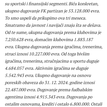
su sportski i finansijski segmenti. Biću konkretan,
ukupno dugovanje FK partizan je 53.128.000 evra.
To smo uspeli da prikupimo ova tri meseca.
Smatramo da javnost i navijači znaju šta se dešava.
Od te sume, ukupna dugovanja prema klubovima je
7.250.628 evra, domaćim klubovima 1.883.187
evra. Ukupna dugovanja prema igračima, trenerima,
struci iznosi 10.227.000 evra. Od toga bivšim
igračima, trenerima, stručnjacima u sportu duguje
4.684.057 evra. Aktivnim igračima se duguje
5.542.943 evra. Ukupno dugovanje na osnovu
poreskih obaveza do 31. 12. 2024. godine iznosi
22.487.000 evra. Dugovanje prema fudbalskim
agentima iznosi 4.915.343 evra. Dugovanja po
ostalim osnovama, krediti i ostalo 6.800.000. Ostali