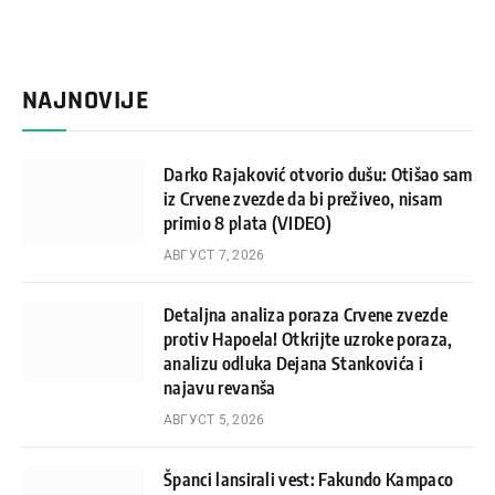
NAJNOVIJE
Darko Rajaković otvorio dušu: Otišao sam
iz Crvene zvezde da bi preživeo, nisam
primio 8 plata (VIDEO)
АВГУСТ 7, 2026
Detaljna analiza poraza Crvene zvezde
protiv Hapoela! Otkrijte uzroke poraza,
analizu odluka Dejana Stankovića i
najavu revanša
АВГУСТ 5, 2026
Španci lansirali vest: Fakundo Kampaco