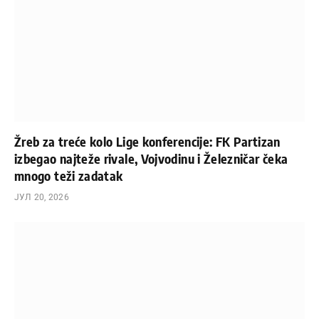
Žreb za treće kolo Lige konferencije: FK Partizan
izbegao najteže rivale, Vojvodinu i Železničar čeka
mnogo teži zadatak
ЈУЛ 20, 2026