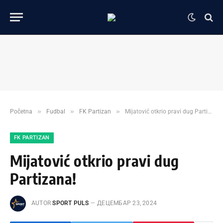
»
»
»
Početna
Fudbal
FK Partizan
Mijatović otkrio pravi dug Partizana!
FK PARTIZAN
Mijatović otkrio pravi dug
Partizana!
AUTOR
SPORT PULS
ДЕЦЕМБАР 23, 2024