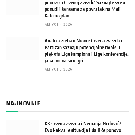
ponovo u Crvenoj zvezdi? Saznajte sve o
ponudi i šansama za povratak na Mali
Kalemegdan
АВГУСТ 4, 2026
Analiza žreba u Nionu: Crvena zvezda i
Partizan saznaju potencijalne rivale u
plej-ofu Lige šampiona i Lige konferencije,
jaka imena su u igri
АВГУСТ 3, 2026
NAJNOVIJE
KK Crvena zvezda i Nemanja Nedović?
Evo kakva je situacija i da li će ponovo