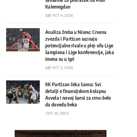
šansama za povratak na Mali
Kalemegdan
АВГУСТ 4, 2026
Analiza žreba u Nionu: Crvena
zvezda i Partizan saznaju
potencijalne rivale u plej-ofu Lige
šampiona i Lige konferencije, jaka
imena su u igri
АВГУСТ 3, 2026
KK Partizan čeka šansu: Svi
detalji o finansijskom kolapsu
Asvela i novoj šansi za crno-bele
da dovedu beka
ЈУЛ 30, 2026