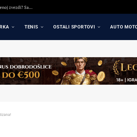
Španci lansirali vest: Fakundo Kampaco ponovo u Crvenoj zvezdi? Saznajte sve o ponudi i šansama za povratak na Mali Kalemegdan
RKA
TENIS
OSTALI SPORTOVI
AUTO MOT
tizana!