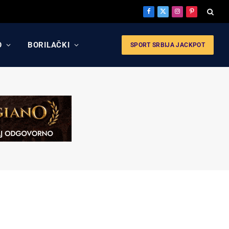
Facebook
X
Instagram
Pinterest
(Twitter)
O
BORILAČKI
SPORT SRBIJA JACKPOT