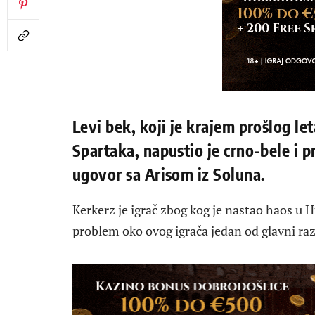
Levi bek, koji je krajem prošlog l
Spartaka, napustio je crno-bele i p
ugovor sa Arisom iz Soluna.
Kerkerz je igrač zbog kog je nastao haos u H
problem oko ovog igrača jedan od glavni raz