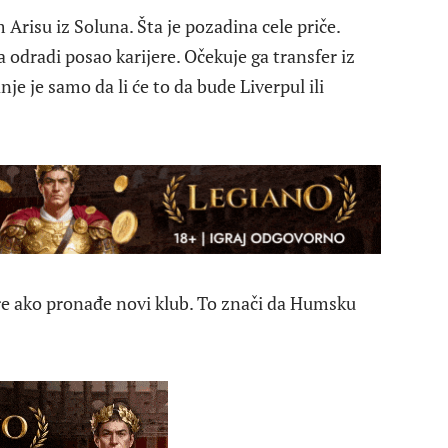
Arisu iz Soluna. Šta je pozadina cele priče.
a odradi posao karijere. Očekuje ga transfer iz
e je samo da li će to da bude Liverpul ili
ire ako pronađe novi klub. To znači da Humsku