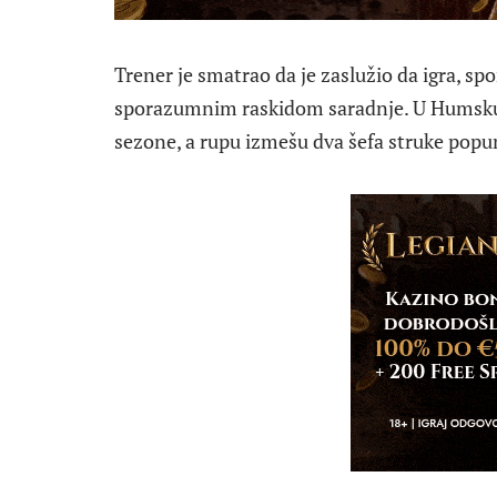
Trener je smatrao da je zaslužio da igra, spor
sporazumnim raskidom saradnje. U Humsku j
sezone, a rupu izmešu dva šefa struke popu