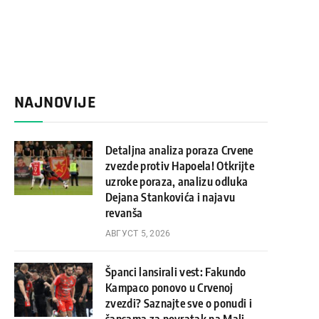
NAJNOVIJE
Detaljna analiza poraza Crvene
zvezde protiv Hapoela! Otkrijte
uzroke poraza, analizu odluka
Dejana Stankovića i najavu
revanša
АВГУСТ 5, 2026
Španci lansirali vest: Fakundo
Kampaco ponovo u Crvenoj
zvezdi? Saznajte sve o ponudi i