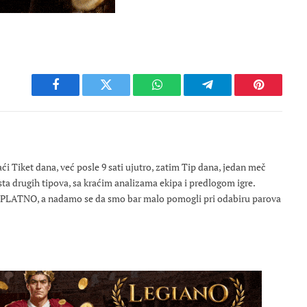
Facebook
Twitter
WhatsApp
Telegram
Pinterest
 Tiket dana, već posle 9 sati ujutro, zatim Tip dana, jedan meč
osta drugih tipova, sa kraćim analizama ekipa i predlogom igre.
ESPLATNO, a nadamo se da smo bar malo pomogli pri odabiru parova