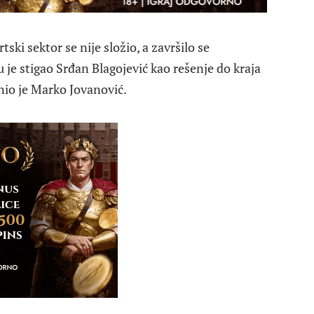
tski sektor se nije složio, a završilo se
e stigao Srđan Blagojević kao rešenje do kraja
nio je Marko Jovanović.