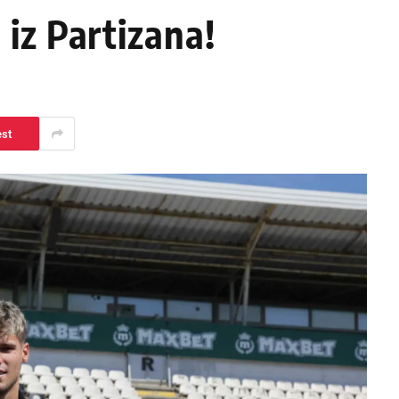
iz Partizana!
est