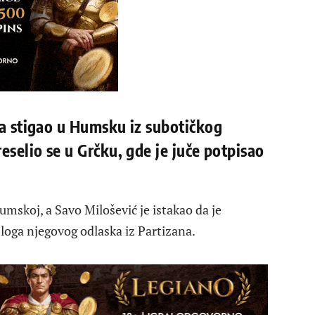
eta stigao u Humsku iz subotičkog
reselio se u Grčku, gde je juče potpisao
umskoj, a Savo Milošević je istakao da je
loga njegovog odlaska iz Partizana.