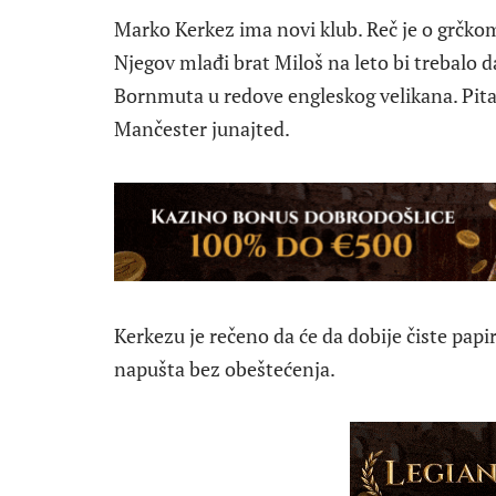
Marko Kerkez ima novi klub. Reč je o grčkom 
Njegov mlađi brat Miloš na leto bi trebalo d
Bornmuta u redove engleskog velikana. Pitanj
Mančester junajted.
Kerkezu je rečeno da će da dobije čiste pap
napušta bez obeštećenja.