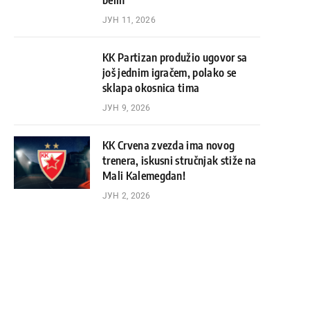
belih
ЈУН 11, 2026
KK Partizan produžio ugovor sa
još jednim igračem, polako se
sklapa okosnica tima
ЈУН 9, 2026
KK Crvena zvezda ima novog
trenera, iskusni stručnjak stiže na
Mali Kalemegdan!
ЈУН 2, 2026