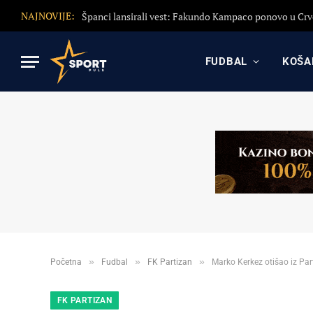
NAJNOVIJE:
FUDBAL
KOŠA
»
»
»
Početna
Fudbal
FK Partizan
Marko Kerkez otišao iz Par
FK PARTIZAN