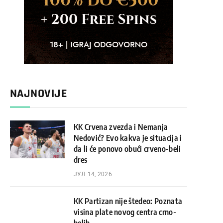
NAJNOVIJE
KK Crvena zvezda i Nemanja
Nedović? Evo kakva je situacija i
da li će ponovo obući crveno-beli
dres
ЈУЛ 14, 2026
KK Partizan nije štedeo: Poznata
visina plate novog centra crno-