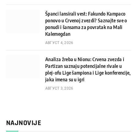
Španci lansirali vest: Fakundo Kampaco
ponovo u Crvenoj zvezdi? Saznajte sve o
ponudi i šansama za povratak na Mali
Kalemegdan
АВГУСТ 4, 2026
Analiza žreba u Nionu: Crvena zvezda i
Partizan saznaju potencijalne rivale u
plej-ofu Lige šampiona i Lige konferencije,
jaka imena su u igri
АВГУСТ 3, 2026
NAJNOVIJE