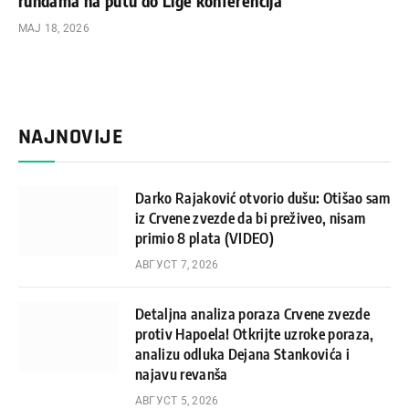
rundama na putu do Lige konferencija
МАЈ 18, 2026
NAJNOVIJE
Darko Rajaković otvorio dušu: Otišao sam
iz Crvene zvezde da bi preživeo, nisam
primio 8 plata (VIDEO)
АВГУСТ 7, 2026
Detaljna analiza poraza Crvene zvezde
protiv Hapoela! Otkrijte uzroke poraza,
analizu odluka Dejana Stankovića i
najavu revanša
АВГУСТ 5, 2026