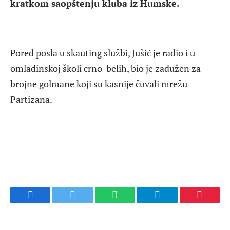
kratkom saopštenju kluba iz Humske.
Pored posla u skauting službi, Jušić je radio i u
omladinskoj školi crno-belih, bio je zadužen za
brojne golmane koji su kasnije čuvali mrežu
Partizana.
Facebook
Twitter
WhatsApp
Telegram
Pinteres