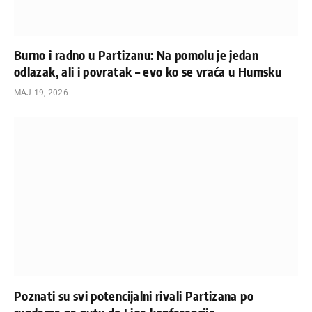
Burno i radno u Partizanu: Na pomolu je jedan
odlazak, ali i povratak – evo ko se vraća u Humsku
МАЈ 19, 2026
Poznati su svi potencijalni rivali Partizana po