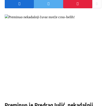
Preminuo je Predrag Jušić, nekadašnji