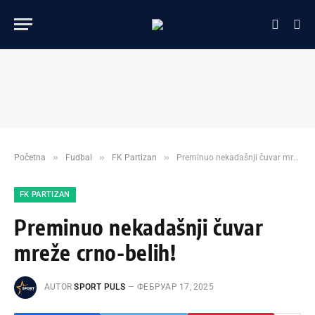
»
»
»
Početna
Fudbal
FK Partizan
Preminuo nekadašnji čuvar mreže crno-belih!
FK PARTIZAN
Preminuo nekadašnji čuvar
mreže crno-belih!
AUTOR
SPORT PULS
ФЕБРУАР 17, 2025