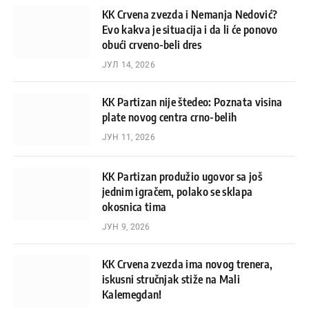
KK Crvena zvezda i Nemanja Nedović?
Evo kakva je situacija i da li će ponovo
obući crveno-beli dres
ЈУЛ 14, 2026
KK Partizan nije štedeo: Poznata visina
plate novog centra crno-belih
ЈУН 11, 2026
KK Partizan produžio ugovor sa još
jednim igračem, polako se sklapa
okosnica tima
ЈУН 9, 2026
KK Crvena zvezda ima novog trenera,
iskusni stručnjak stiže na Mali
Kalemegdan!