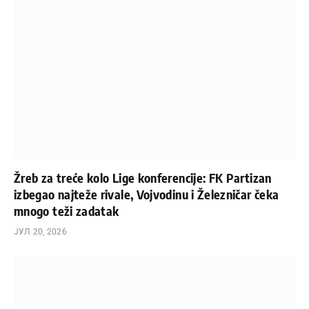
Žreb za treće kolo Lige konferencije: FK Partizan
izbegao najteže rivale, Vojvodinu i Železničar čeka
mnogo teži zadatak
ЈУЛ 20, 2026