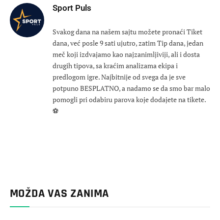
Sport Puls
Svakog dana na našem sajtu možete pronaći Tiket
dana, već posle 9 sati ujutro, zatim Tip dana, jedan
meč koji izdvajamo kao najzanimljiviji, ali i dosta
drugih tipova, sa kraćim analizama ekipa i
predlogom igre. Najbitnije od svega da je sve
potpuno BESPLATNO, a nadamo se da smo bar malo
pomogli pri odabiru parova koje dodajete na tikete.
⚽
MOŽDA VAS ZANIMA