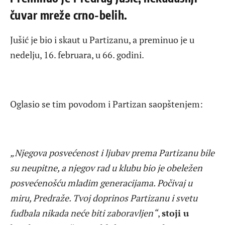
čuvar mreže crno-belih.
Jušić je bio i skaut u Partizanu, a preminuo je u
nedelju, 16. februara, u 66. godini.
Oglasio se tim povodom i Partizan saopštenjem:
„Njegova posvećenost i ljubav prema Partizanu bile
su neupitne, a njegov rad u klubu bio je obeležen
posvećenošću mladim generacijama. Počivaj u
miru, Predraže. Tvoj doprinos Partizanu i svetu
fudbala nikada neće biti zaboravljen“
,
stoji u