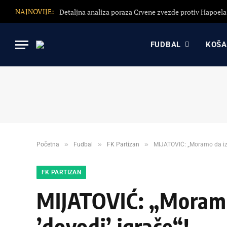
NAJNOVIJE:
FUDBAL
KOŠ
»
»
»
Početna
Fudbal
FK Partizan
MIJATOVIĆ: „Moramo da izbr
FK PARTIZAN
MIJATOVIĆ: „Moramo
’dovodi’ igrače“!