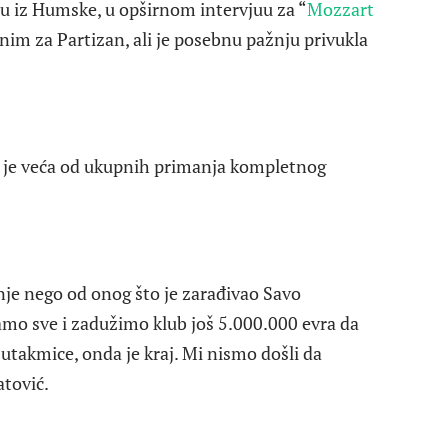
bu iz Humske, u opširnom intervjuu za “
Mozzart
nim za Partizan, ali je posebnu pažnju privukla
a je veća od ukupnih primanja kompletnog
je nego od onog što je zarađivao Savo
ramo sve i zadužimo klub još 5.000.000 evra da
e utakmice, onda je kraj. Mi nismo došli da
atović.