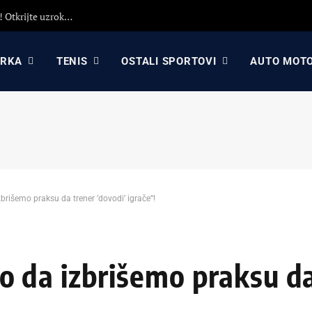
Detaljna analiza poraza Crvene zvezde protiv Hapoela! Otkrijte uzroke poraza, analizu odluka Dejana Stankovića i najavu revanša
ARKA
TENIS
OSTALI SPORTOVI
AUTO MOT
išemo praksu da trener ’dovodi’ igrače“!
 da izbrišemo praksu da