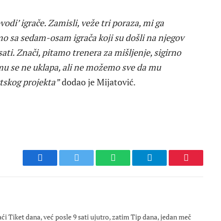
di’ igrače. Zamisli, veže tri poraza, mi ga
o sa sedam-osam igrača koji su došli na njegov
sati. Znači, pitamo trenera za mišljenje, sigirno
u se ne uklapa, ali ne možemo sve da mu
rtskog projekta”
dodao je Mijatović.
Facebook
Twitter
WhatsApp
Telegram
Pinterest
 Tiket dana, već posle 9 sati ujutro, zatim Tip dana, jedan meč