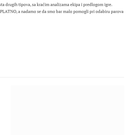
osta drugih tipova, sa kraćim analizama ekipa i predlogom igre.
ESPLATNO, a nadamo se da smo bar malo pomogli pri odabiru parova