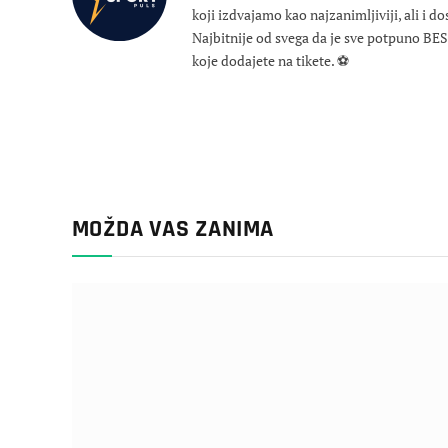
koji izdvajamo kao najzanimljiviji, ali i d
Najbitnije od svega da je sve potpuno B
koje dodajete na tikete. ⚽
MOŽDA VAS ZANIMA