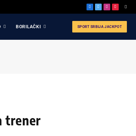
Facebook
X
Instagram
Pinterest
(Twitter)
O
BORILAČKI
SPORT SRBIJA JACKPOT
 trener