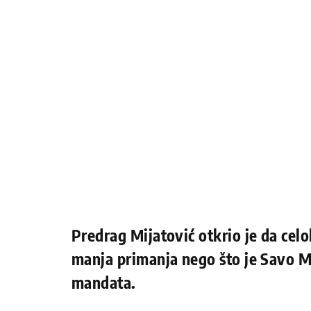
Predrag Mijatović otkrio je da cel
manja primanja nego što je Savo M
mandata.