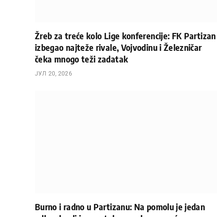
Žreb za treće kolo Lige konferencije: FK Partizan
izbegao najteže rivale, Vojvodinu i Železničar
čeka mnogo teži zadatak
ЈУЛ 20, 2026
Burno i radno u Partizanu: Na pomolu je jedan