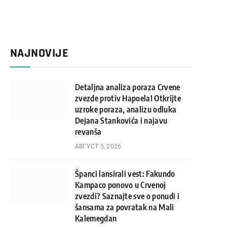
NAJNOVIJE
Detaljna analiza poraza Crvene
zvezde protiv Hapoela! Otkrijte
uzroke poraza, analizu odluka
Dejana Stankovića i najavu
revanša
АВГУСТ 5, 2026
Španci lansirali vest: Fakundo
Kampaco ponovo u Crvenoj
zvezdi? Saznajte sve o ponudi i
šansama za povratak na Mali
Kalemegdan