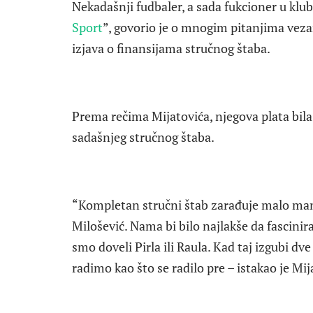
Nekadašnji fudbaler, a sada fukcioner u klu
Sport
”, govorio je o mnogim pitanjima veza
izjava o finansijama stručnog štaba.
Prema rečima Mijatovića, njegova plata bil
sadašnjeg stručnog štaba.
“Kompletan stručni štab zarađuje malo man
Milošević. Nama bi bilo najlakše da fascini
smo doveli Pirla ili Raula. Kad taj izgubi dv
radimo kao što se radilo pre – istakao je Mij