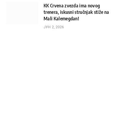
KK Crvena zvezda ima novog
trenera, iskusni stručnjak stiže na
Mali Kalemegdan!
ЈУН 2, 2026