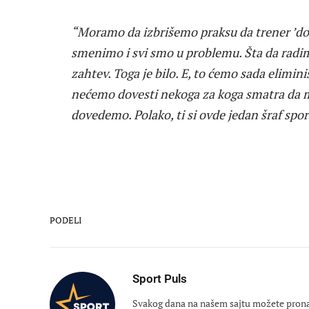
“Moramo da izbrišemo praksu da trener ’dovo
smenimo i svi smo u problemu. Šta da radim
zahtev. Toga je bilo. E, to ćemo sada elimini
nećemo dovesti nekoga za koga smatra da m
dovedemo. Polako, ti si ovde jedan šraf spo
PODELI
Sport Puls
Svakog dana na našem sajtu možete pronaći