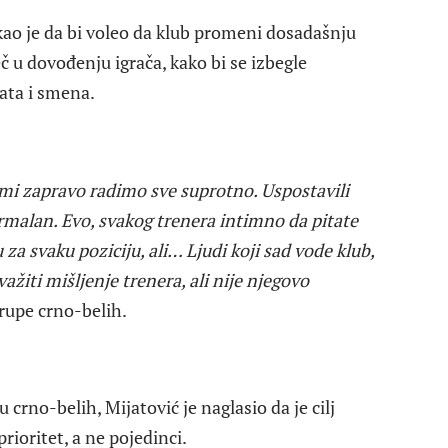
kao je da bi voleo da klub promeni dosadašnju
č u dovođenju igrača, kako bi se izbegle
tata i smena.
i mi zapravo radimo sve suprotno. Uspostavili
rmalan. Evo, svakog trenera intimno da pitate
 za svaku poziciju, ali… Ljudi koji sad vode klub,
žiti mišljenje trenera, ali nije njegovo
rupe crno-belih.
crno-belih, Mijatović je naglasio da je cilj
rioritet, a ne pojedinci.