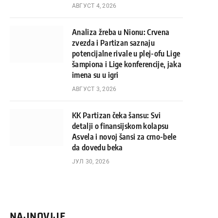
АВГУСТ 4, 2026
Analiza žreba u Nionu: Crvena
zvezda i Partizan saznaju
potencijalne rivale u plej-ofu Lige
šampiona i Lige konferencije, jaka
imena su u igri
АВГУСТ 3, 2026
KK Partizan čeka šansu: Svi
detalji o finansijskom kolapsu
Asvela i novoj šansi za crno-bele
da dovedu beka
ЈУЛ 30, 2026
NAJNOVIJE