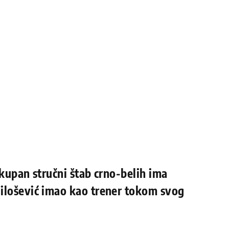
okupan stručni štab crno-belih ima
ilošević imao kao trener tokom svog