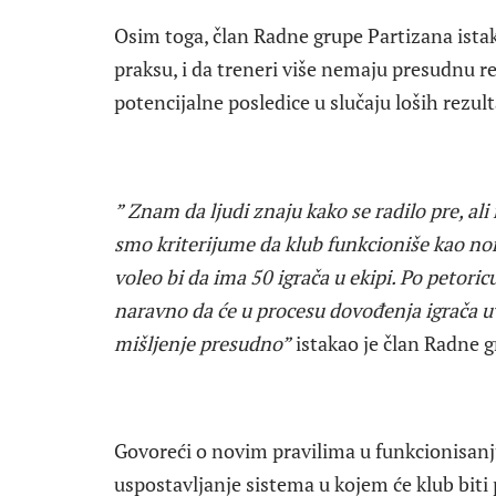
Osim toga, član Radne grupe Partizana ista
praksu, i da treneri više nemaju presudnu re
potencijalne posledice u slučaju loših rezul
” Znam da ljudi znaju kako se radilo pre, al
smo kriterijume da klub funkcioniše kao no
voleo bi da ima 50 igrača u ekipi. Po petoricu
naravno da će u procesu dovođenja igrača uva
mišljenje presudno”
istakao je član Radne g
Govoreći o novim pravilima u funkcionisanju 
uspostavljanje sistema u kojem će klub biti p