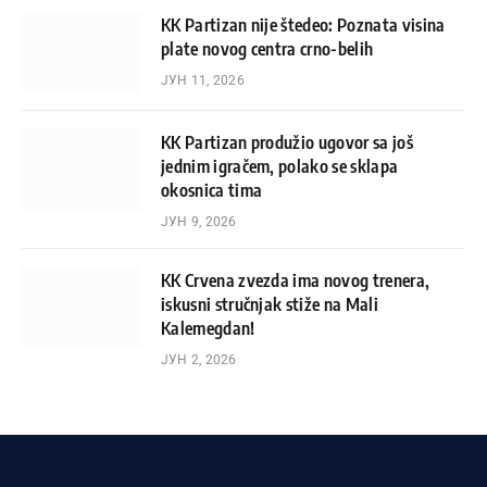
KK Partizan nije štedeo: Poznata visina
plate novog centra crno-belih
ЈУН 11, 2026
KK Partizan produžio ugovor sa još
jednim igračem, polako se sklapa
okosnica tima
ЈУН 9, 2026
KK Crvena zvezda ima novog trenera,
iskusni stručnjak stiže na Mali
Kalemegdan!
ЈУН 2, 2026