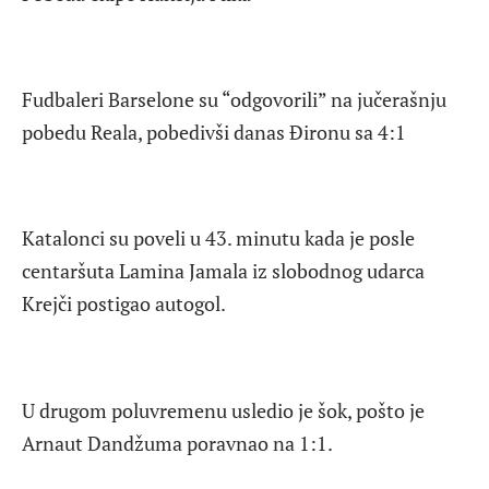
Fudbaleri Barselone su “odgovorili” na jučerašnju
pobedu Reala, pobedivši danas Đironu sa 4:1
Katalonci su poveli u 43. minutu kada je posle
centaršuta Lamina Jamala iz slobodnog udarca
Krejči postigao autogol.
U drugom poluvremenu usledio je šok, pošto je
Arnaut Dandžuma poravnao na 1:1.