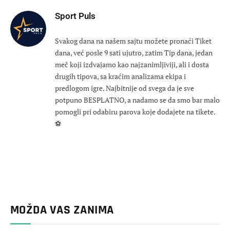
Sport Puls
Svakog dana na našem sajtu možete pronaći Tiket
dana, već posle 9 sati ujutro, zatim Tip dana, jedan
meč koji izdvajamo kao najzanimljiviji, ali i dosta
drugih tipova, sa kraćim analizama ekipa i
predlogom igre. Najbitnije od svega da je sve
potpuno BESPLATNO, a nadamo se da smo bar malo
pomogli pri odabiru parova koje dodajete na tikete.
⚽
MOŽDA VAS ZANIMA