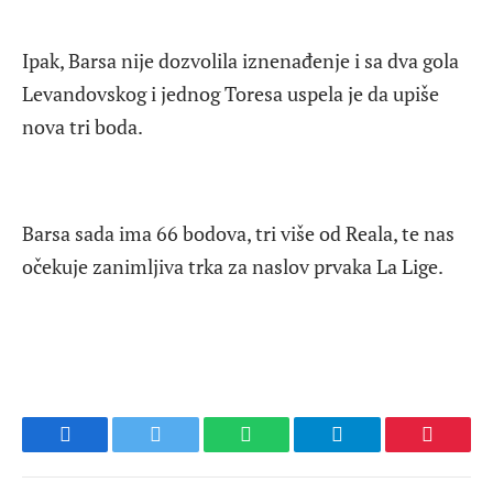
Ipak, Barsa nije dozvolila iznenađenje i sa dva gola
Levandovskog i jednog Toresa uspela je da upiše
nova tri boda.
Barsa sada ima 66 bodova, tri više od Reala, te nas
očekuje zanimljiva trka za naslov prvaka La Lige.
Facebook
Twitter
WhatsApp
Telegram
Pinteres