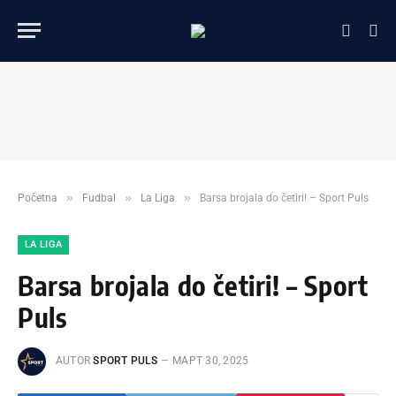
»
»
»
Početna
Fudbal
La Liga
Barsa brojala do četiri! – Sport Puls
LA LIGA
Barsa brojala do četiri! – Sport
Puls
AUTOR
SPORT PULS
МАРТ 30, 2025