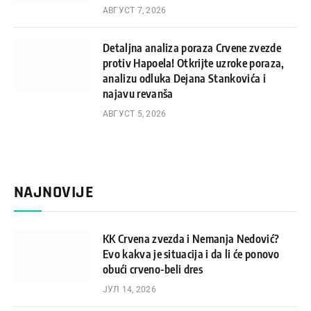
АВГУСТ 7, 2026
Detaljna analiza poraza Crvene zvezde
protiv Hapoela! Otkrijte uzroke poraza,
analizu odluka Dejana Stankovića i
najavu revanša
АВГУСТ 5, 2026
NAJNOVIJE
KK Crvena zvezda i Nemanja Nedović?
Evo kakva je situacija i da li će ponovo
obući crveno-beli dres
ЈУЛ 14, 2026