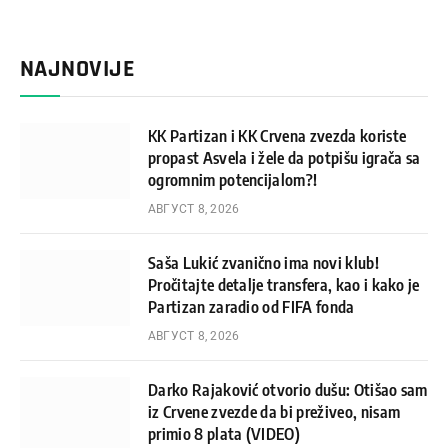
NAJNOVIJE
KK Partizan i KK Crvena zvezda koriste
propast Asvela i žele da potpišu igrača sa
ogromnim potencijalom?!
АВГУСТ 8, 2026
Saša Lukić zvanično ima novi klub!
Pročitajte detalje transfera, kao i kako je
Partizan zaradio od FIFA fonda
АВГУСТ 8, 2026
Darko Rajaković otvorio dušu: Otišao sam
iz Crvene zvezde da bi preživeo, nisam
primio 8 plata (VIDEO)