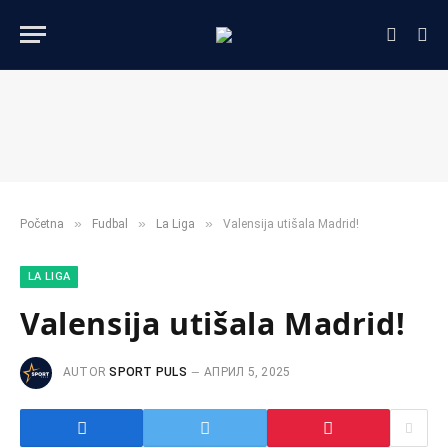
»
»
»
Početna
Fudbal
La Liga
Valensija utišala Madrid!
LA LIGA
Valensija utišala Madrid!
AUTOR
SPORT PULS
АПРИЛ 5, 2025