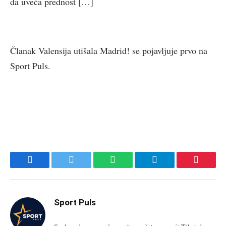
da uveća prednost […]
Članak Valensija utišala Madrid! se pojavljuje prvo na
Sport Puls.
Facebook
Twitter
WhatsApp
Telegram
Pinteres
Sport Puls