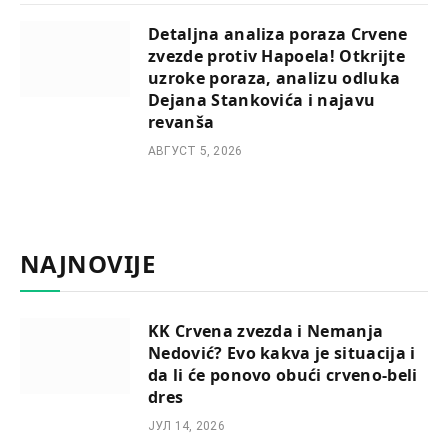
Detaljna analiza poraza Crvene
zvezde protiv Hapoela! Otkrijte
uzroke poraza, analizu odluka
Dejana Stankovića i najavu
revanša
АВГУСТ 5, 2026
NAJNOVIJE
KK Crvena zvezda i Nemanja
Nedović? Evo kakva je situacija i
da li će ponovo obući crveno-beli
dres
ЈУЛ 14, 2026