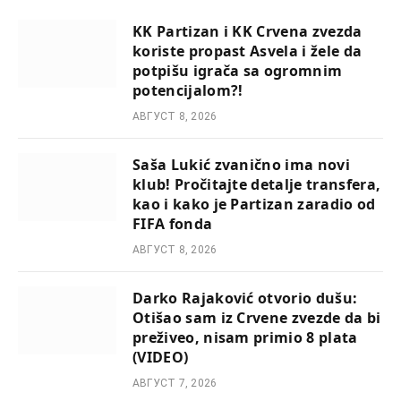
KK Partizan i KK Crvena zvezda
koriste propast Asvela i žele da
potpišu igrača sa ogromnim
potencijalom?!
АВГУСТ 8, 2026
Saša Lukić zvanično ima novi
klub! Pročitajte detalje transfera,
kao i kako je Partizan zaradio od
FIFA fonda
АВГУСТ 8, 2026
Darko Rajaković otvorio dušu:
Otišao sam iz Crvene zvezde da bi
preživeo, nisam primio 8 plata
(VIDEO)
АВГУСТ 7, 2026