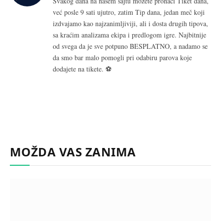
Svakog dana na našem sajtu možete pronaći Tiket dana,
već posle 9 sati ujutro, zatim Tip dana, jedan meč koji
izdvajamo kao najzanimljiviji, ali i dosta drugih tipova,
sa kraćim analizama ekipa i predlogom igre. Najbitnije
od svega da je sve potpuno BESPLATNO, a nadamo se
da smo bar malo pomogli pri odabiru parova koje
dodajete na tikete. ⚽
MOŽDA VAS ZANIMA