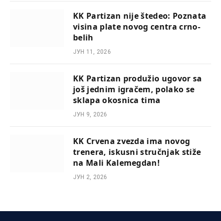
KK Partizan nije štedeo: Poznata
visina plate novog centra crno-
belih
ЈУН 11, 2026
KK Partizan produžio ugovor sa
još jednim igračem, polako se
sklapa okosnica tima
ЈУН 9, 2026
KK Crvena zvezda ima novog
trenera, iskusni stručnjak stiže
na Mali Kalemegdan!
ЈУН 2, 2026