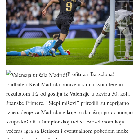
Profitira i Barselona!
Fudbaleri Real Madrida poraženi su na svom terenu
rezultatom 1:2 od gostiju iz Valensije u okviru 30. kola
španske Primere. “Slepi miševi” priredili su neprijatno
iznenađenje za Madriđane koje bi današnji poraz mogao
skupo koštati u šampionskoj trci sa Barselonom koja
večeras igra sa Betisom i eventualnom pobedom može