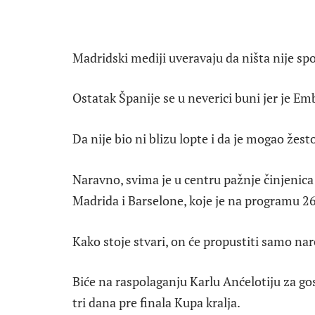
Madridski mediji uveravaju da ništa nije spo
Ostatak Španije se u neverici buni jer je Em
Da nije bio ni blizu lopte i da je mogao žes
Naravno, svima je u centru pažnje činjenica
Madrida i Barselone, koje je na programu 26.
Kako stoje stvari, on će propustiti samo nar
Biće na raspolaganju Karlu Anćelotiju za go
tri dana pre finala Kupa kralja.