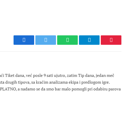
Facebook
Twitter
WhatsApp
Telegram
Pinterest
 Tiket dana, već posle 9 sati ujutro, zatim Tip dana, jedan meč
osta drugih tipova, sa kraćim analizama ekipa i predlogom igre.
ESPLATNO, a nadamo se da smo bar malo pomogli pri odabiru parova