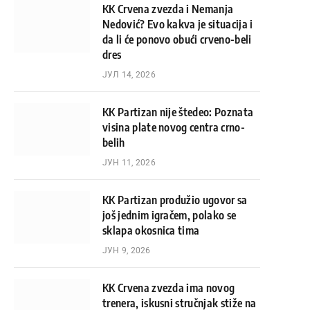
KK Crvena zvezda i Nemanja
Nedović? Evo kakva je situacija i
da li će ponovo obući crveno-beli
dres
ЈУЛ 14, 2026
KK Partizan nije štedeo: Poznata
visina plate novog centra crno-
belih
ЈУН 11, 2026
KK Partizan produžio ugovor sa
još jednim igračem, polako se
sklapa okosnica tima
ЈУН 9, 2026
KK Crvena zvezda ima novog
trenera, iskusni stručnjak stiže na