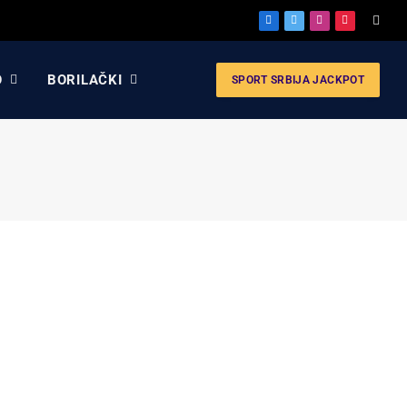
Facebook
X
Instagram
Pinterest
(Twitter)
O
BORILAČKI
SPORT SRBIJA JACKPOT