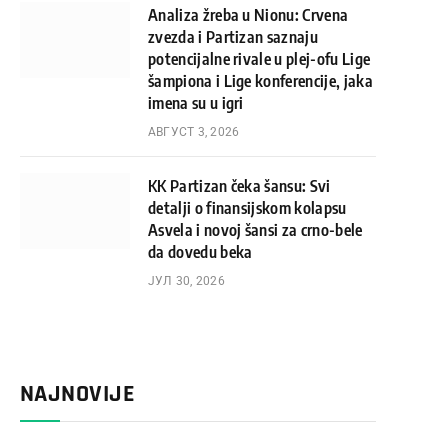
Analiza žreba u Nionu: Crvena
zvezda i Partizan saznaju
potencijalne rivale u plej-ofu Lige
šampiona i Lige konferencije, jaka
imena su u igri
АВГУСТ 3, 2026
KK Partizan čeka šansu: Svi
detalji o finansijskom kolapsu
Asvela i novoj šansi za crno-bele
da dovedu beka
ЈУЛ 30, 2026
NAJNOVIJE