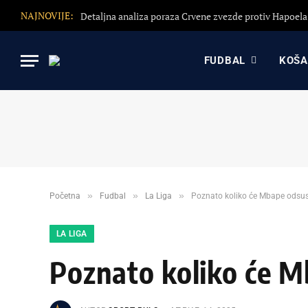
NAJNOVIJE:
FUDBAL
KOŠ
»
»
»
Početna
Fudbal
La Liga
Poznato koliko će Mbape odsus
LA LIGA
Poznato koliko će M