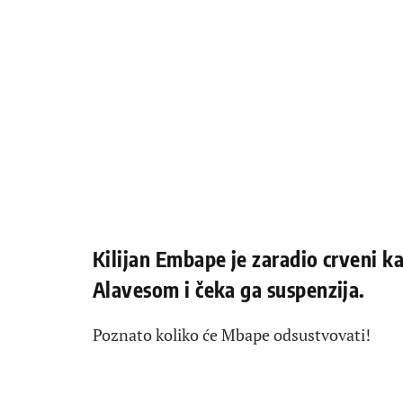
Kilijan Embape je zaradio crveni k
Alavesom i čeka ga suspenzija.
Poznato koliko će Mbape odsustvovati!