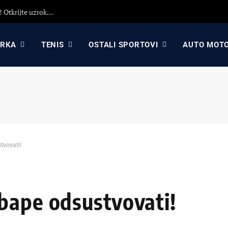
Detaljna analiza poraza Crvene zvezde protiv Hapoela! Otkrijte uzroke poraza, analizu odluka Dejana Stankovića i najavu revanša
ARKA
TENIS
OSTALI SPORTOVI
AUTO MOT
tvovati!
bape odsustvovati!