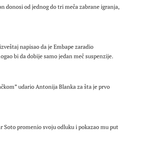
ton donosi od jednog do tri meča zabrane igranja,
 izveštaj napisao da je Embape zaradio
 mogao bi da dobije samo jedan meč suspenzije.
čkom” udario Antonija Blanka za šta je prvo
ar Soto promenio svoju odluku i pokazao mu put