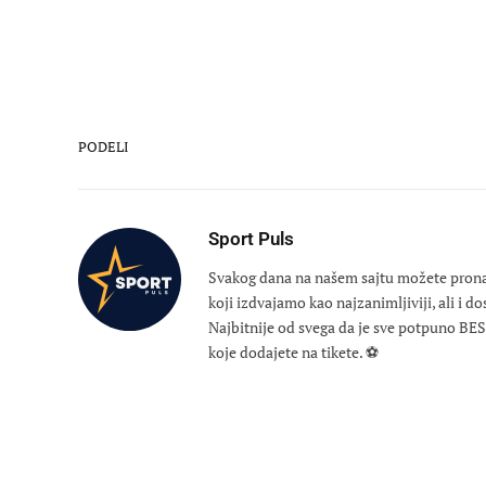
PODELI
Sport Puls
Svakog dana na našem sajtu možete pronaći
koji izdvajamo kao najzanimljiviji, ali i d
Najbitnije od svega da je sve potpuno B
koje dodajete na tikete. ⚽