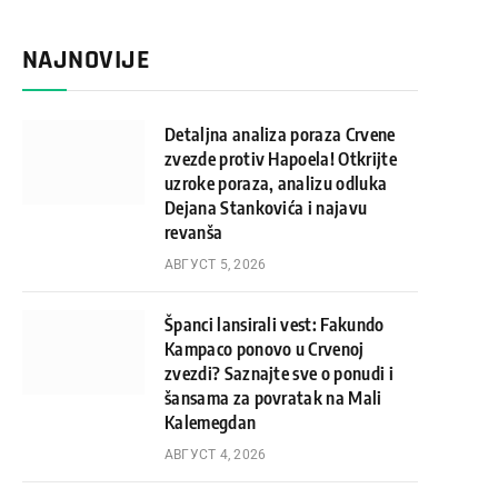
NAJNOVIJE
Detaljna analiza poraza Crvene
zvezde protiv Hapoela! Otkrijte
uzroke poraza, analizu odluka
Dejana Stankovića i najavu
revanša
АВГУСТ 5, 2026
Španci lansirali vest: Fakundo
Kampaco ponovo u Crvenoj
zvezdi? Saznajte sve o ponudi i
šansama za povratak na Mali
Kalemegdan
АВГУСТ 4, 2026