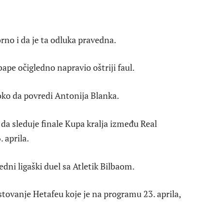
rno i da je ta odluka pravedna.
bape očigledno napravio oštriji faul.
toko da povredi Antonija Blanka.
 da sleduje finale Kupa kralja između Real
 aprila.
edni ligaški duel sa Atletik Bilbaom.
stovanje Hetafeu koje je na programu 23. aprila,