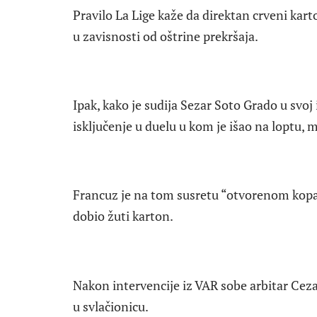
Pravilo La Lige kaže da direktan crveni kar
u zavisnosti od oštrine prekršaja.
Ipak, kako je sudija Sezar Soto Grado u svoj
isključenje u duelu u kom je išao na loptu,
Francuz je na tom susretu “otvorenom kopa
dobio žuti karton.
Nakon intervencije iz VAR sobe arbitar Cez
u svlačionicu.