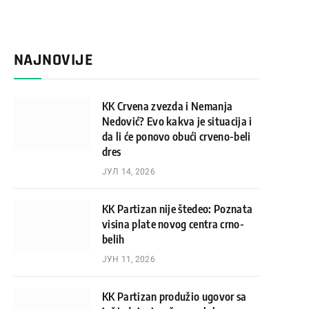
NAJNOVIJE
KK Crvena zvezda i Nemanja
Nedović? Evo kakva je situacija i
da li će ponovo obući crveno-beli
dres
ЈУЛ 14, 2026
KK Partizan nije štedeo: Poznata
visina plate novog centra crno-
belih
ЈУН 11, 2026
KK Partizan produžio ugovor sa