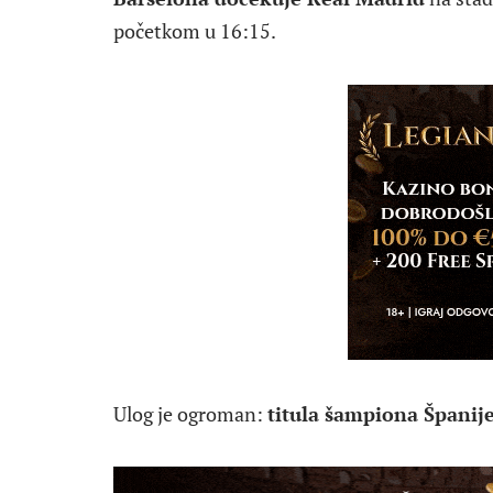
početkom u 16:15.
Ulog je ogroman:
titula šampiona Španije