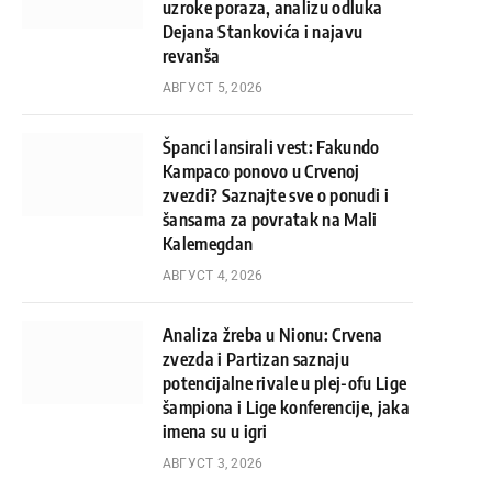
uzroke poraza, analizu odluka
Dejana Stankovića i najavu
revanša
АВГУСТ 5, 2026
Španci lansirali vest: Fakundo
Kampaco ponovo u Crvenoj
zvezdi? Saznajte sve o ponudi i
šansama za povratak na Mali
Kalemegdan
АВГУСТ 4, 2026
Analiza žreba u Nionu: Crvena
zvezda i Partizan saznaju
potencijalne rivale u plej-ofu Lige
šampiona i Lige konferencije, jaka
imena su u igri
АВГУСТ 3, 2026