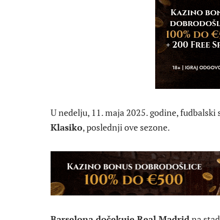
U nedelju, 11. maja 2025. godine, fudbalski
Klasiko
, poslednji ove sezone.
Barselona dočekuje Real Madrid
na sta