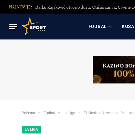
NAJNOVIJE:
FUDBAL
KOŠA
»
»
»
Početna
Fudbal
La Liga
El Klasiko: Barselona i Real sutr
LA LIGA