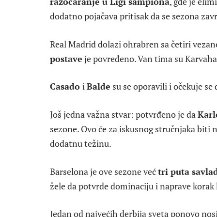
razočaranje u Ligi šampiona
, gde je eli
dodatno pojačava pritisak da se sezona za
Real Madrid dolazi ohrabren sa četiri vezane
postave
je povređeno. Van tima su Karvahal
Casado
i
Balde
su se oporavili i očekuje se
Još jedna važna stvar: potvrđeno je da
Karl
sezone. Ovo će za iskusnog stručnjaka biti n
dodatnu težinu.
Barselona je ove sezone već
tri puta savla
žele da potvrde dominaciju i naprave korak k
Jedan od najvećih derbija sveta ponovo nosi 