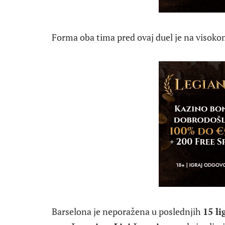
Forma oba tima pred ovaj duel je na visoko
Barselona je neporažena u poslednjih
15 l