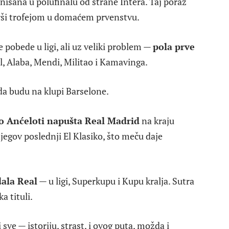
minisana u polufinalu od strane Intera. Taj poraz
vrši trofejom u domaćem prvenstvu.
 pobede u ligi, ali uz veliki problem —
pola prve
, Alaba, Mendi, Militao i Kamavinga.
 da budu na klupi Barselone.
o Anćeloti napušta Real Madrid
na kraju
jegov poslednji El Klasiko, što meču daje
dala Real
— u ligi, Superkupu i Kupu kralja. Sutra
a tituli.
sve — istoriju, strast, i ovog puta, možda i