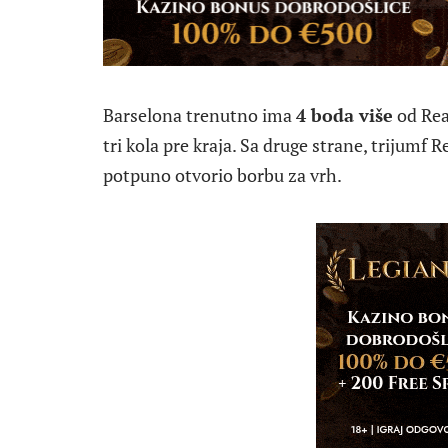
Barselona trenutno ima
4 boda više
od Real
tri kola pre kraja. Sa druge strane, trijumf 
potpuno otvorio borbu za vrh.