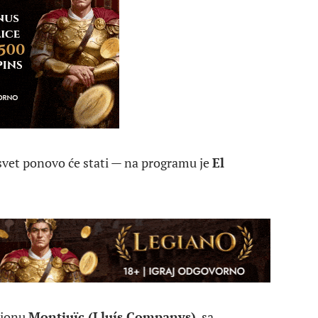
 svet ponovo će stati — na programu je
El
dionu
Montjuïc (Lluís Companys)
, sa