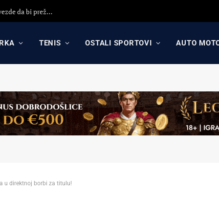
Darko Rajaković otvorio dušu: Otišao sam iz Crvene zvezde da bi preživeo, nisam primio 8 plata (VIDEO)
RKA
TENIS
OSTALI SPORTOVI
AUTO MOT
a u direktnoj borbi za titulu!