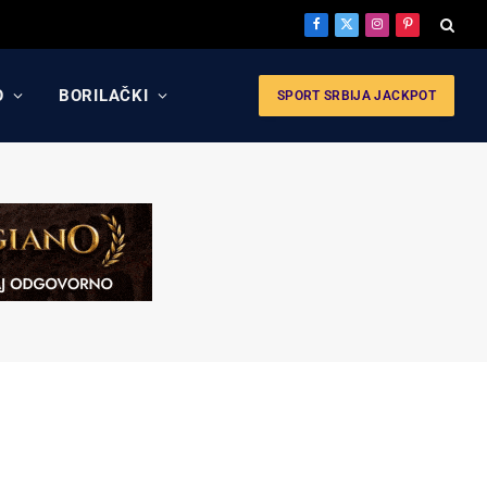
Facebook
X
Instagram
Pinterest
(Twitter)
O
BORILAČKI
SPORT SRBIJA JACKPOT