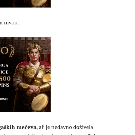
m nivou.
igaških mečeva
, ali je nedavno doživela