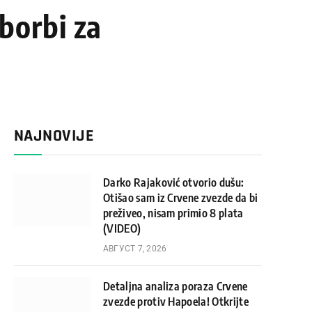
 borbi za
NAJNOVIJE
Darko Rajaković otvorio dušu:
Otišao sam iz Crvene zvezde da bi
preživeo, nisam primio 8 plata
(VIDEO)
АВГУСТ 7, 2026
Detaljna analiza poraza Crvene
zvezde protiv Hapoela! Otkrijte