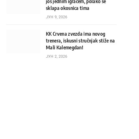
još jednim igračem, polako se
sklapa okosnica tima
ЈУН 9, 2026
KK Crvena zvezda ima novog
trenera, iskusni stručnjak stiže na
Mali Kalemegdan!
ЈУН 2, 2026