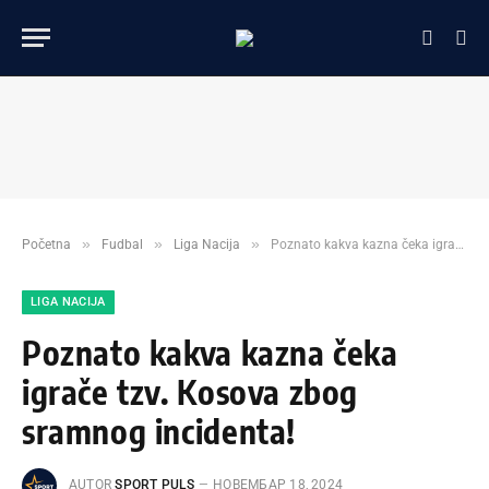
»
»
»
Početna
Fudbal
Liga Nacija
Poznato kakva kazna čeka igrače tzv. Kosova zbog sramnog incidenta!
LIGA NACIJA
Poznato kakva kazna čeka
igrače tzv. Kosova zbog
sramnog incidenta!
AUTOR
SPORT PULS
НОВЕМБАР 18, 2024