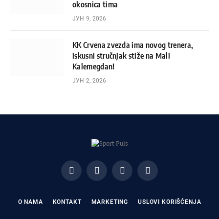
okosnica tima
ЈУН 9, 2026
KK Crvena zvezda ima novog trenera,
iskusni stručnjak stiže na Mali
Kalemegdan!
ЈУН 2, 2026
Facebook
X
Instagram
Pinterest
(Twitter)
O NAMA
KONTAKT
MARKETING
USLOVI KORIŠĆENJA