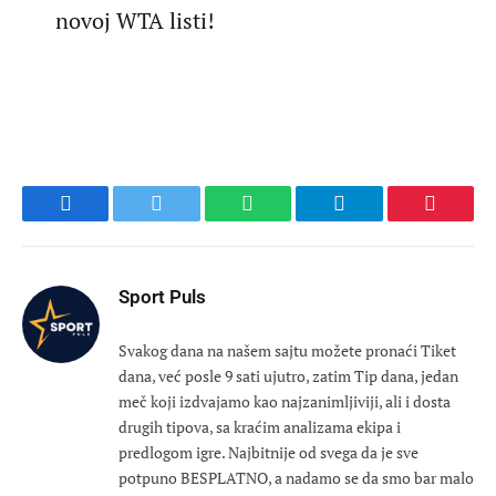
novoj WTA listi!
Facebook
Twitter
WhatsApp
Telegram
Pinteres
Sport Puls
Svakog dana na našem sajtu možete pronaći Tiket
dana, već posle 9 sati ujutro, zatim Tip dana, jedan
meč koji izdvajamo kao najzanimljiviji, ali i dosta
drugih tipova, sa kraćim analizama ekipa i
predlogom igre. Najbitnije od svega da je sve
potpuno BESPLATNO, a nadamo se da smo bar malo