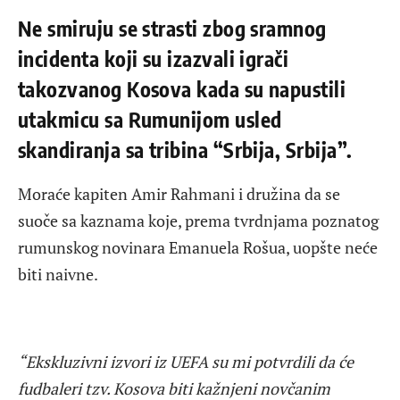
Ne smiruju se strasti zbog sramnog
incidenta koji su izazvali igrači
takozvanog Kosova kada su napustili
utakmicu sa Rumunijom usled
skandiranja sa tribina “Srbija, Srbija”.
Moraće kapiten Amir Rahmani i družina da se
suoče sa kaznama koje, prema tvrdnjama poznatog
rumunskog novinara Emanuela Rošua, uopšte neće
biti naivne.
“Ekskluzivni izvori iz UEFA su mi potvrdili da će
fudbaleri tzv. Kosova biti kažnjeni novčanim