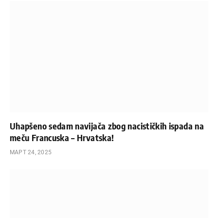
Uhapšeno sedam navijača zbog nacističkih ispada na
meču Francuska – Hrvatska!
МАРТ 24, 2025