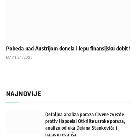
Pobeda nad Austrijom donela i lepu finansijsku dobit!
МАРТ 24, 2025
NAJNOVIJE
Detaljna analiza poraza Crvene zvezde
protiv Hapoela! Otkrijte uzroke poraza,
analizu odluka Dejana Stankovića i
najavu revanša