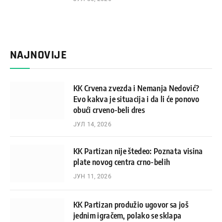
NAJNOVIJE
KK Crvena zvezda i Nemanja Nedović?
Evo kakva je situacija i da li će ponovo
obući crveno-beli dres
ЈУЛ 14, 2026
KK Partizan nije štedeo: Poznata visina
plate novog centra crno-belih
ЈУН 11, 2026
KK Partizan produžio ugovor sa još
jednim igračem, polako se sklapa