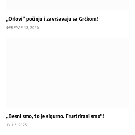
„Orlovi“ počinju i završavaju sa Grčkom!
ФЕБРУАР 13, 2026
„Besni smo, to je sigurno. Frustrirani smo“!
ЈУН 6, 2025