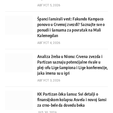
АВГУСТ 5, 2026
Španci lansirali vest: Fakundo Kampaco
ponovo u Crvenoj zvezdi? Saznajte sve o
ponudi i šansama za povratak na Mali
Kalemegdan
АВГУСТ 4, 2026
Analiza žreba u Nionu: Crvena zvezda i
Partizan saznaju potencijalne rivale u
plej-ofu Lige šampiona i Lige konferencije,
jaka imena su u igri
АВГУСТ 3, 2026
KK Partizan čeka šansu: Svi detalji o
finansijskom kolapsu Asvela i novoj šansi
za crno-bele da dovedu beka
ЈУЛ 30, 2026