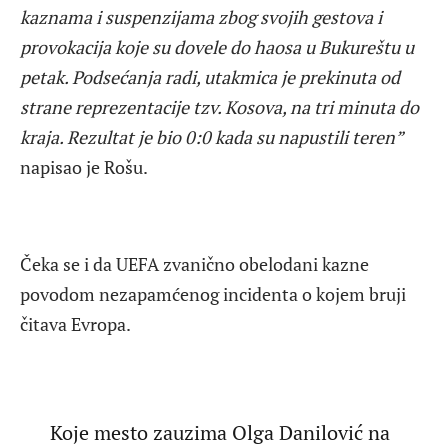
kaznama i suspenzijama zbog svojih gestova i
provokacija koje su dovele do haosa u Bukureštu u
petak. Podsećanja radi, utakmica je prekinuta od
strane reprezentacije tzv. Kosova, na tri minuta do
kraja. Rezultat je bio 0:0 kada su napustili teren”
napisao je Rošu.
Čeka se i da UEFA zvanično obelodani kazne
povodom nezapamćenog incidenta o kojem bruji
čitava Evropa.
Koje mesto zauzima Olga Danilović na