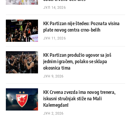
ЈУЛ 14, 2026
KK Partizan nije štedeo: Poznata visina
plate novog centra crno-belih
ЈУН 11, 2026
KK Partizan produžio ugovor sa još
jednim igračem, polako se sklapa
okosnica tima
ЈУН 9, 2026
KK Crvena zvezda ima novog trenera,
iskusni stručnjak stiže na Mali
Kalemegdan!
ЈУН 2, 2026