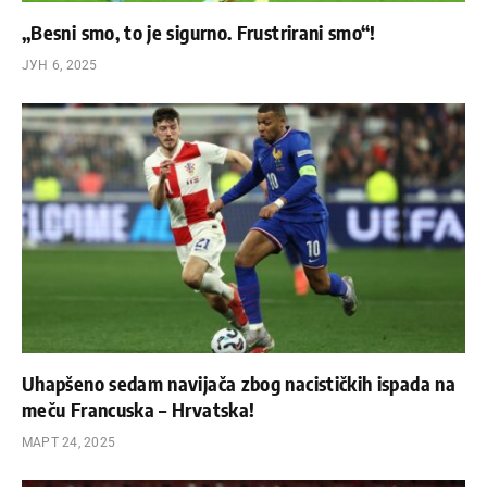
„Besni smo, to je sigurno. Frustrirani smo“!
ЈУН 6, 2025
Uhapšeno sedam navijača zbog nacističkih ispada na
meču Francuska – Hrvatska!
МАРТ 24, 2025