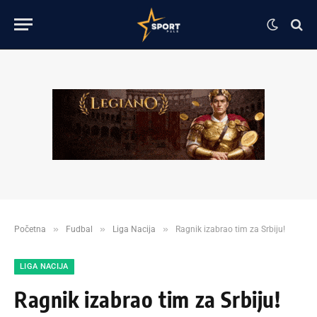
»
»
»
Početna
Fudbal
Liga Nacija
Ragnik izabrao tim za Srbiju!
LIGA NACIJA
Ragnik izabrao tim za Srbiju!