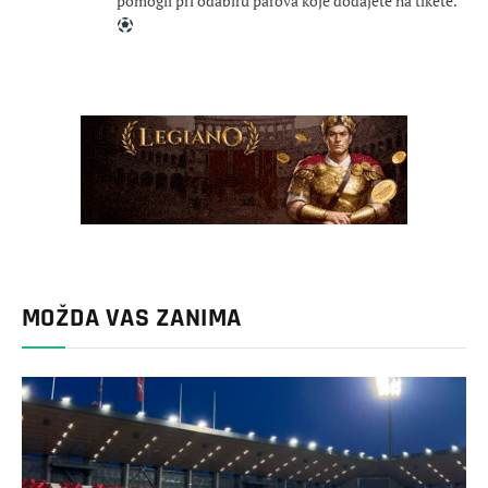
pomogli pri odabiru parova koje dodajete na tikete.
MOŽDA VAS ZANIMA