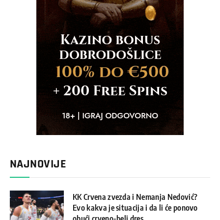
NAJNOVIJE
KK Crvena zvezda i Nemanja Nedović?
Evo kakva je situacija i da li će ponovo
obući crveno-beli dres