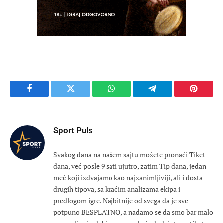
Facebook
Twitter
WhatsApp
Telegram
Pinteres
Sport Puls
Svakog dana na našem sajtu možete pronaći Tiket
dana, već posle 9 sati ujutro, zatim Tip dana, jedan
meč koji izdvajamo kao najzanimljiviji, ali i dosta
drugih tipova, sa kraćim analizama ekipa i
predlogom igre. Najbitnije od svega da je sve
potpuno BESPLATNO, a nadamo se da smo bar malo