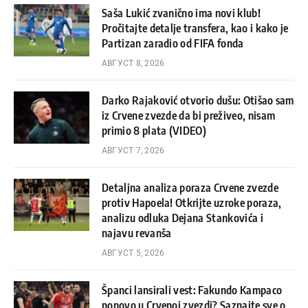
Saša Lukić zvanično ima novi klub!
Pročitajte detalje transfera, kao i kako je
Partizan zaradio od FIFA fonda
АВГУСТ 8, 2026
Darko Rajaković otvorio dušu: Otišao sam
iz Crvene zvezde da bi preživeo, nisam
primio 8 plata (VIDEO)
АВГУСТ 7, 2026
Detaljna analiza poraza Crvene zvezde
protiv Hapoela! Otkrijte uzroke poraza,
analizu odluka Dejana Stankovića i
najavu revanša
АВГУСТ 5, 2026
Španci lansirali vest: Fakundo Kampaco
ponovo u Crvenoj zvezdi? Saznajte sve o