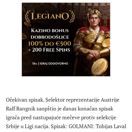
Očekivan spisak. Selektor reprezentacije Austrije
Ralf Rangnik saopštio je danas konačan spisak
igrača pred nastupajuće mečeve protiv selekcije
Srbije u Ligi nacija. Spisak: GOLMANI: Tobijas Laval