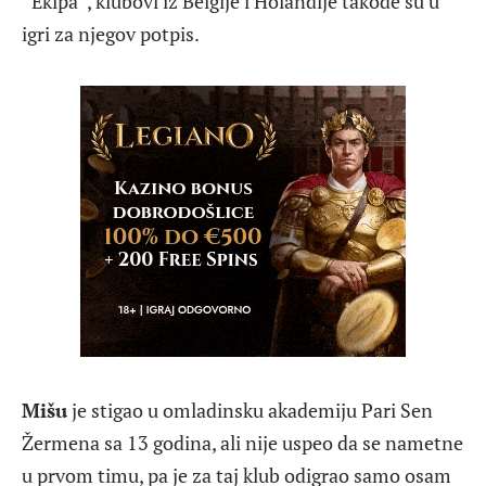
“Ekipa”, klubovi iz Belgije i Holandije takođe su u
igri za njegov potpis.
Mišu
je stigao u omladinsku akademiju Pari Sen
Žermena sa 13 godina, ali nije uspeo da se nametne
u prvom timu, pa je za taj klub odigrao samo osam