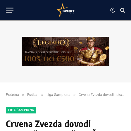
»
»
»
Početna
Fudbal
Liga Šampiona
Crvena Zvezda dovodi nekadašnjeg igrača PSŽ-a!?
LIGA ŠAMPIONA
Crvena Zvezda dovodi