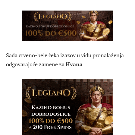
Sada crveno-bele čeka izazov u vidu pronalaženja
odgovarajuće zamene za
Hvana
.