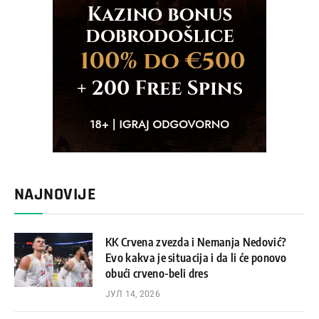
NAJNOVIJE
KK Crvena zvezda i Nemanja Nedović?
Evo kakva je situacija i da li će ponovo
obući crveno-beli dres
ЈУЛ 14, 2026