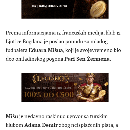
Prema informacijama iz francuskih medija, klub iz
Ljutice Bogdana je poslao ponudu za mladog
fudbalera
Eduara Mišua
, koji je svojevremeno bio
deo omladinskog pogona
Pari Sen Žermena
.
Mišu
je nedavno raskinuo ugovor sa turskim
klubom
Adana Demir
zbog neisplaćenih plata, a