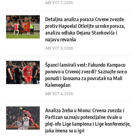
АВГУСТ 7, 2026
Detaljna analiza poraza Crvene zvezde
protiv Hapoela! Otkrijte uzroke poraza,
analizu odluka Dejana Stankovića i
najavu revanša
АВГУСТ 5, 2026
Španci lansirali vest: Fakundo Kampaco
ponovo u Crvenoj zvezdi? Saznajte sve o
ponudi i šansama za povratak na Mali
Kalemegdan
АВГУСТ 4, 2026
Analiza žreba u Nionu: Crvena zvezda i
Partizan saznaju potencijalne rivale u
plej-ofu Lige šampiona i Lige konferencije,
jaka imena su u igri