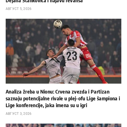
Dejana Stankovića i najavu revanša
АВГУСТ 5, 2026
Analiza žreba u Nionu: Crvena zvezda i Partizan
saznaju potencijalne rivale u plej-ofu Lige šampiona i
Lige konferencije, jaka imena su u igri
АВГУСТ 3, 2026