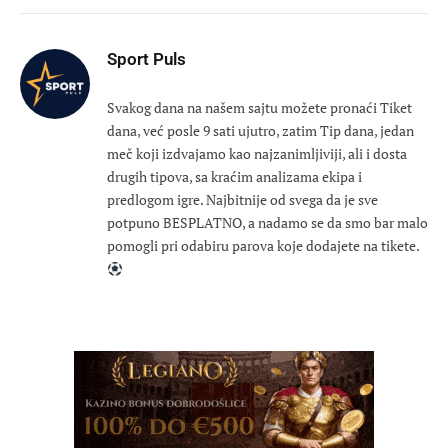
Sport Puls
Svakog dana na našem sajtu možete pronaći Tiket
dana, već posle 9 sati ujutro, zatim Tip dana, jedan
meč koji izdvajamo kao najzanimljiviji, ali i dosta
drugih tipova, sa kraćim analizama ekipa i
predlogom igre. Najbitnije od svega da je sve
potpuno BESPLATNO, a nadamo se da smo bar malo
pomogli pri odabiru parova koje dodajete na tikete.