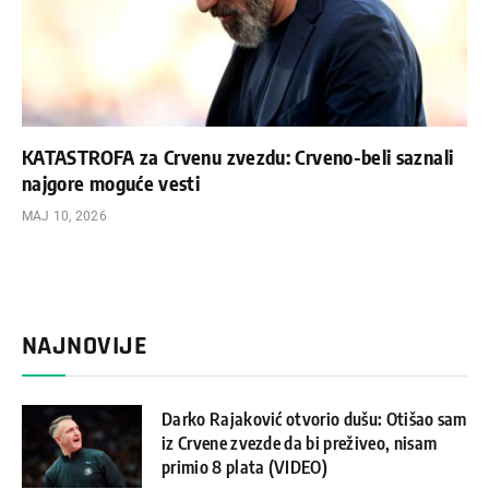
KATASTROFA za Crvenu zvezdu: Crveno-beli saznali
najgore moguće vesti
МАЈ 10, 2026
NAJNOVIJE
Darko Rajaković otvorio dušu: Otišao sam
iz Crvene zvezde da bi preživeo, nisam
primio 8 plata (VIDEO)