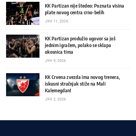
KK Partizan nije štedeo: Poznata visina
plate novog centra crno-belih
ЈУН 11, 2026
KK Partizan produžio ugovor sa još
jednim igračem, polako se sklapa
okosnica tima
ЈУН 9, 2026
KK Crvena zvezda ima novog trenera,
iskusni stručnjak stiže na Mali
Kalemegdan!
ЈУН 2, 2026