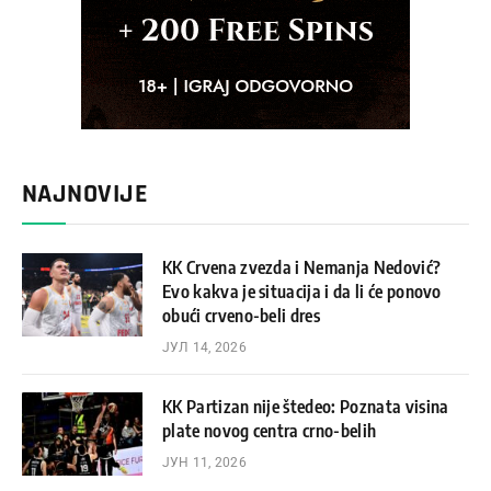
NAJNOVIJE
KK Crvena zvezda i Nemanja Nedović?
Evo kakva je situacija i da li će ponovo
obući crveno-beli dres
ЈУЛ 14, 2026
KK Partizan nije štedeo: Poznata visina
plate novog centra crno-belih
ЈУН 11, 2026