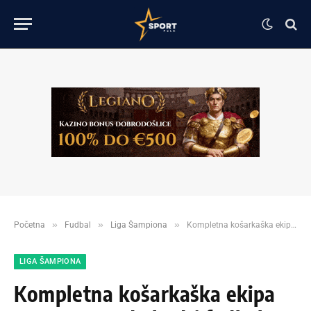
»
»
»
Početna
Fudbal
Liga Šampiona
Kompletna košarkaška ekipa Crvene zvezde bodri fudbalere u četvrtak!
LIGA ŠAMPIONA
Kompletna košarkaška ekipa