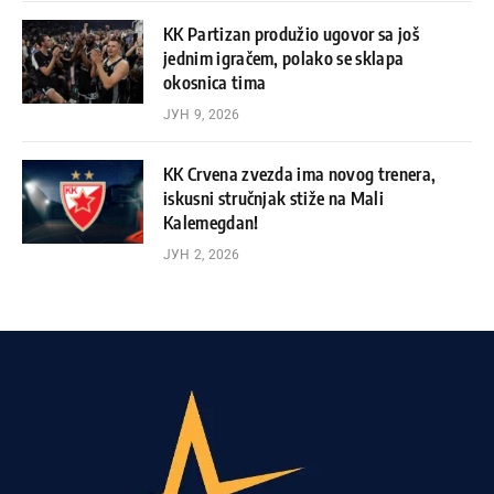
KK Partizan produžio ugovor sa još
jednim igračem, polako se sklapa
okosnica tima
ЈУН 9, 2026
KK Crvena zvezda ima novog trenera,
iskusni stručnjak stiže na Mali
Kalemegdan!
ЈУН 2, 2026