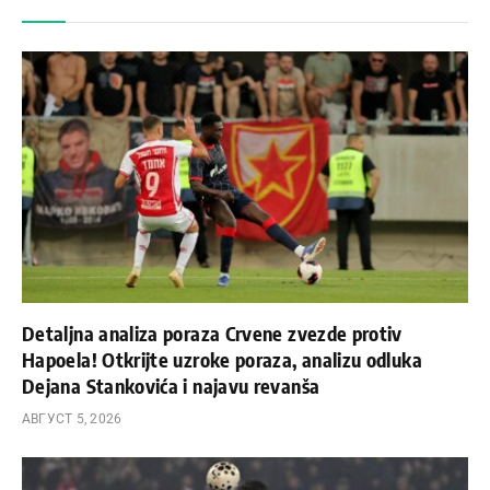
Detaljna analiza poraza Crvene zvezde protiv
Hapoela! Otkrijte uzroke poraza, analizu odluka
Dejana Stankovića i najavu revanša
АВГУСТ 5, 2026