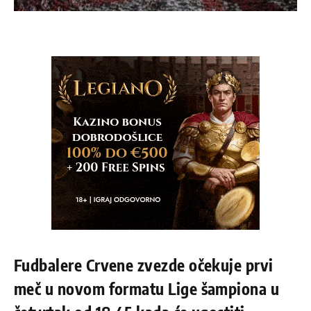
Fudbalere Crvene zvezde očekuje prvi
meč u novom formatu Lige šampiona u