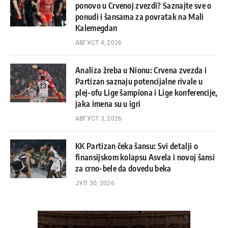
ponovo u Crvenoj zvezdi? Saznajte sve o
ponudi i šansama za povratak na Mali
Kalemegdan
АВГУСТ 4, 2026
Analiza žreba u Nionu: Crvena zvezda i
Partizan saznaju potencijalne rivale u
plej-ofu Lige šampiona i Lige konferencije,
jaka imena su u igri
АВГУСТ 3, 2026
KK Partizan čeka šansu: Svi detalji o
finansijskom kolapsu Asvela i novoj šansi
za crno-bele da dovedu beka
ЈУЛ 30, 2026