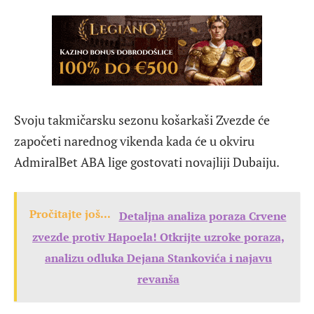
Svoju takmičarsku sezonu košarkaši Zvezde će
započeti narednog vikenda kada će u okviru
AdmiralBet ABA lige gostovati novajliji Dubaiju.
Pročitajte još...
Detaljna analiza poraza Crvene
zvezde protiv Hapoela! Otkrijte uzroke poraza,
analizu odluka Dejana Stankovića i najavu
revanša