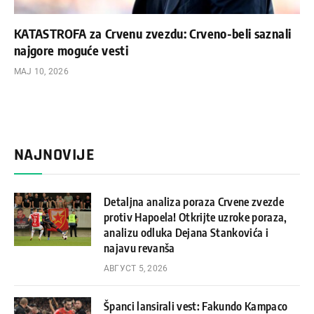
KATASTROFA za Crvenu zvezdu: Crveno-beli saznali
najgore moguće vesti
МАЈ 10, 2026
NAJNOVIJE
Detaljna analiza poraza Crvene zvezde
protiv Hapoela! Otkrijte uzroke poraza,
analizu odluka Dejana Stankovića i
najavu revanša
АВГУСТ 5, 2026
Španci lansirali vest: Fakundo Kampaco