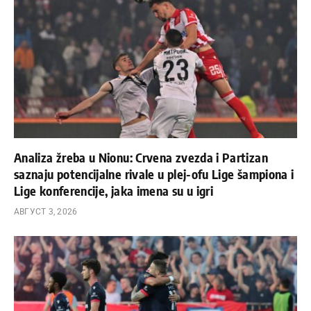
Analiza žreba u Nionu: Crvena zvezda i Partizan
saznaju potencijalne rivale u plej-ofu Lige šampiona i
Lige konferencije, jaka imena su u igri
АВГУСТ 3, 2026