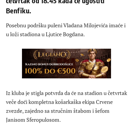
četvrtak od 18.45 kada će ugostiti
Benfiku.
Posebnu podršku puleni Vladana Milojevića imaće i
u loži stadiona u Ljutice Bogdana.
Iz kluba je stigla potvrda da će na stadion u četvrtak
veče doći kompletna košarkaška ekipa Crvene
zvezde, zajedno sa stručnim štabom i šefom
Janisom Sferopulosom.