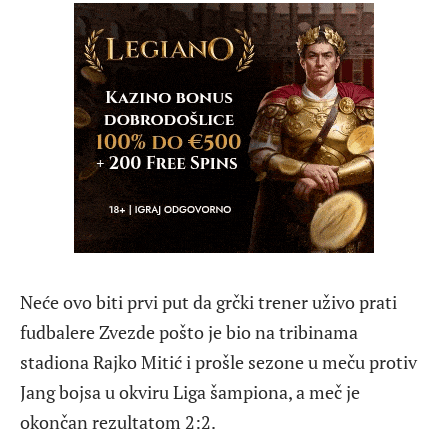
Neće ovo biti prvi put da grčki trener uživo prati
fudbalere Zvezde pošto je bio na tribinama
stadiona Rajko Mitić i prošle sezone u meču protiv
Jang bojsa u okviru Liga šampiona, a meč je
okončan rezultatom 2:2.