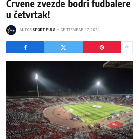
Crvene zvezde bodri fudbalere
u četvrtak!
AUTOR
SPORT PULS
СЕПТЕМБАР 17, 2024