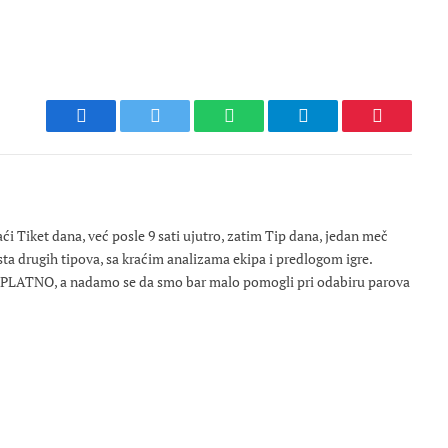
Facebook
Twitter
WhatsApp
Telegram
Pinterest
 Tiket dana, već posle 9 sati ujutro, zatim Tip dana, jedan meč
osta drugih tipova, sa kraćim analizama ekipa i predlogom igre.
ESPLATNO, a nadamo se da smo bar malo pomogli pri odabiru parova