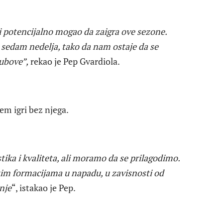
i potencijalno mogao da zaigra ove sezone.
i sedam nedelja, tako da nam ostaje da se
ubove”,
rekao je Pep Gvardiola.
tem igri bez njega.
ika i kvaliteta, ali moramo da se prilagodimo.
itim formacijama u napadu, u zavisnosti od
nje
“, istakao je Pep.