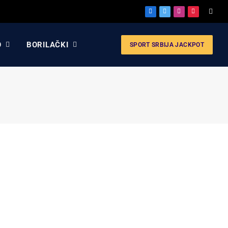
Facebook
X
Instagram
Pinterest
(Twitter)
O
BORILAČKI
SPORT SRBIJA JACKPOT