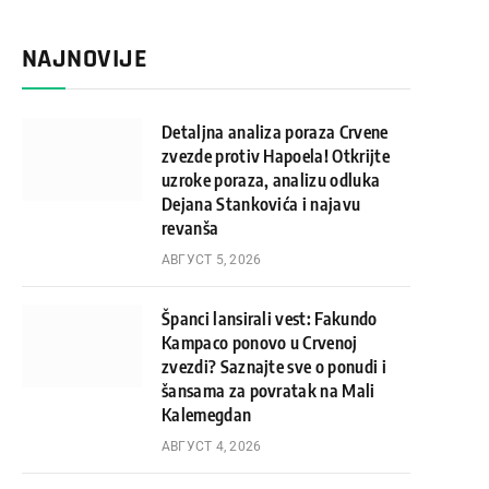
NAJNOVIJE
Detaljna analiza poraza Crvene
zvezde protiv Hapoela! Otkrijte
uzroke poraza, analizu odluka
Dejana Stankovića i najavu
revanša
АВГУСТ 5, 2026
Španci lansirali vest: Fakundo
Kampaco ponovo u Crvenoj
zvezdi? Saznajte sve o ponudi i
šansama za povratak na Mali
Kalemegdan
АВГУСТ 4, 2026