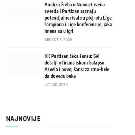
Analiza žreba u Nionu: Crvena
zvezda i Partizan saznaju
potencijalne rivale u plej-ofu Lige
šampiona i Lige konferencije, jaka
imena su u igri
АВГУСТ 3, 2026
KK Partizan čeka šansu: Svi
detalji o finansijskom kolapsu
Asvela i novoj šansi za crno-bele
da dovedu beka
ЈУЛ 30, 2026
NAJNOVIJE