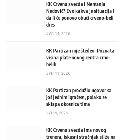
KK Crvena zvezda i Nemanja
Nedović? Evo kakva je situacija i
da li će ponovo obući crveno-beli
dres
ЈУЛ 14, 2026
KK Partizan nije štedeo: Poznata
visina plate novog centra crno-
belih
ЈУН 11, 2026
KK Partizan produžio ugovor sa
još jednim igračem, polako se
sklapa okosnica tima
ЈУН 9, 2026
KK Crvena zvezda ima novog
trenera, iskusni stručnjak stiže na