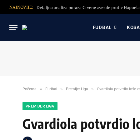
NAJNOVIJE:
FUDBAL
KOŠ
»
»
»
Početna
Fudbal
Premijer Liga
Gvardiola potvrdio loše v
PREMIJER LIGA
Gvardiola potvrdio l