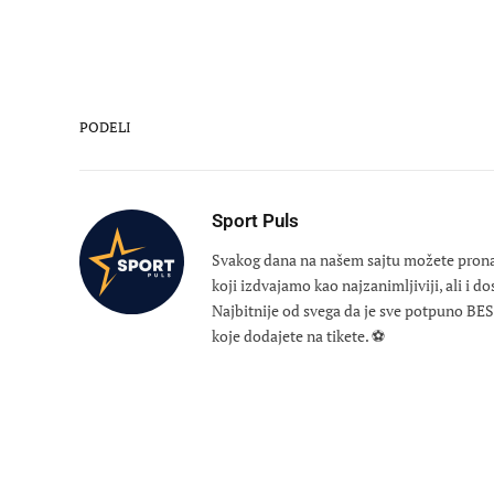
PODELI
Sport Puls
Svakog dana na našem sajtu možete pronaći
koji izdvajamo kao najzanimljiviji, ali i d
Najbitnije od svega da je sve potpuno B
koje dodajete na tikete. ⚽