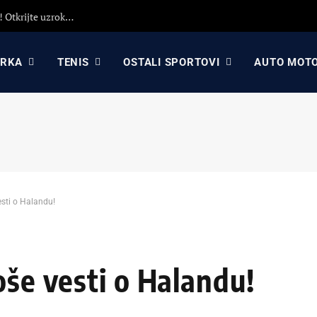
Detaljna analiza poraza Crvene zvezde protiv Hapoela! Otkrijte uzroke poraza, analizu odluka Dejana Stankovića i najavu revanša
ARKA
TENIS
OSTALI SPORTOVI
AUTO MOT
esti o Halandu!
oše vesti o Halandu!