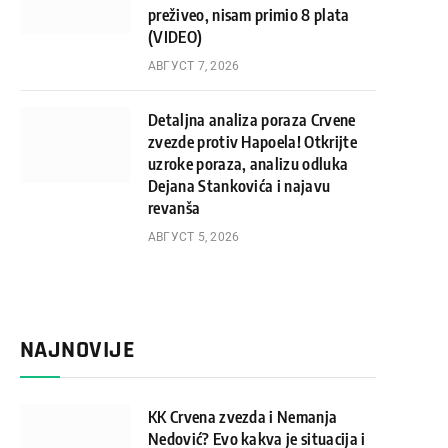
preživeo, nisam primio 8 plata
(VIDEO)
АВГУСТ 7, 2026
Detaljna analiza poraza Crvene
zvezde protiv Hapoela! Otkrijte
uzroke poraza, analizu odluka
Dejana Stankovića i najavu
revanša
АВГУСТ 5, 2026
NAJNOVIJE
KK Crvena zvezda i Nemanja
Nedović? Evo kakva je situacija i