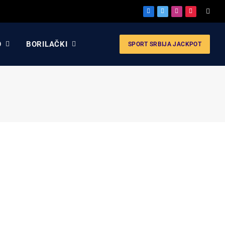
Facebook
X
Instagram
Pinterest
(Twitter)
O
BORILAČKI
SPORT SRBIJA JACKPOT