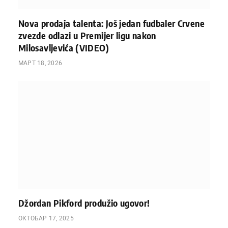
Nova prodaja talenta: Još jedan fudbaler Crvene
zvezde odlazi u Premijer ligu nakon
Milosavljevića (VIDEO)
МАРТ 18, 2026
Džordan Pikford produžio ugovor!
ОКТОБАР 17, 2025