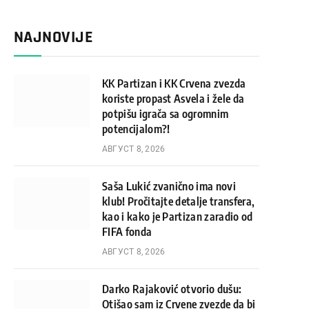
NAJNOVIJE
KK Partizan i KK Crvena zvezda
koriste propast Asvela i žele da
potpišu igrača sa ogromnim
potencijalom?!
АВГУСТ 8, 2026
Saša Lukić zvanično ima novi
klub! Pročitajte detalje transfera,
kao i kako je Partizan zaradio od
FIFA fonda
АВГУСТ 8, 2026
Darko Rajaković otvorio dušu:
Otišao sam iz Crvene zvezde da bi