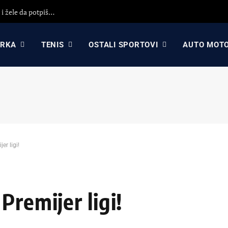
KK Partizan i KK Crvena zvezda koriste propast Asvela i žele da potpišu igrača sa ogromnim potencijalom?!
ARKA
TENIS
OSTALI SPORTOVI
AUTO MOT
er ligi!
Premijer ligi!