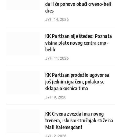
da li će ponovo obući crveno-beli
dres
ЈУЛ 14, 2026
KK Partizan nije štedeo: Poznata
visina plate novog centra crno-
belih
ЈУН 11, 2026
KK Partizan produžio ugovor sa
još jednim igračem, polako se
sklapa okosnica tima
ЈУН 9, 2026
KK Crvena zvezda ima novog
trenera, iskusni stručnjak stiže na
Mali Kalemegdan!
ЈУН 2, 2026