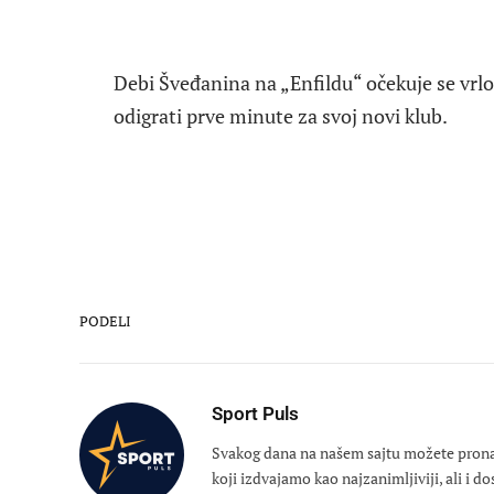
Debi Šveđanina na „Enfildu“ očekuje se vrlo
odigrati prve minute za svoj novi klub.
PODELI
Sport Puls
Svakog dana na našem sajtu možete pronaći
koji izdvajamo kao najzanimljiviji, ali i d