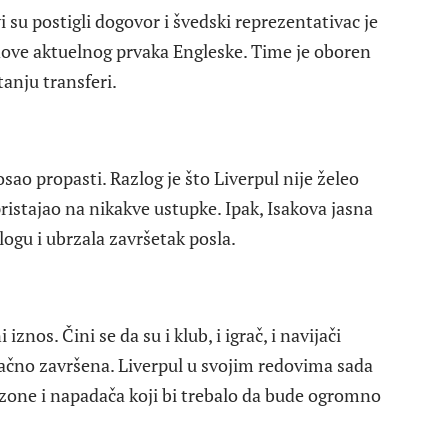
i su postigli dogovor i švedski reprezentativac je
edove aktuelnog prvaka Engleske. Time je oboren
tanju transferi.
sao propasti. Razlog je što Liverpul nije želeo
pristajao na nikakve ustupke. Ipak, Isakova jasna
ulogu i ubrzala završetak posla.
iznos. Čini se da su i klub, i igrač, i navijači
načno završena. Liverpul u svojim redovima sada
sezone i napadača koji bi trebalo da bude ogromno