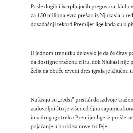
Posle dugih i iscrpljujućih pregovora, klubov
za 150 miliona evra prešao iz Njukasla u r
dosadašnji rekord Premijer lige kada su u pi
U jednom trenutku delovalo je da će čitav po
da dostigne traženu cifru, dok Njukasl nije 
želja da obuče crveni dres igrala je ključnu 
Na kraju su „redsi“ pristali da izdvoje traženi 
zadovoljni što je višenedeljna sapunica ko
ima drugog strelca Premijer lige iz prošle 
pojačanje u borbi za nove trofeje.