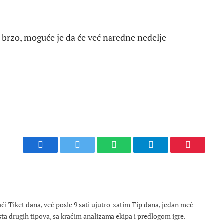
 brzo, moguće je da će već naredne nedelje
Facebook
Twitter
WhatsApp
Telegram
Pinterest
 Tiket dana, već posle 9 sati ujutro, zatim Tip dana, jedan meč
osta drugih tipova, sa kraćim analizama ekipa i predlogom igre.