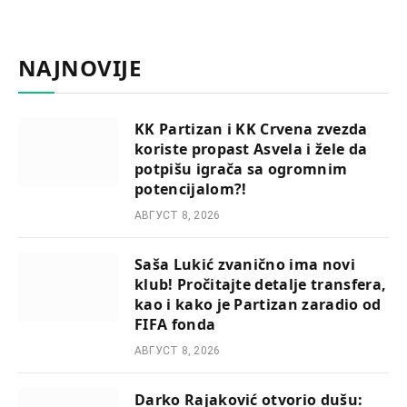
NAJNOVIJE
KK Partizan i KK Crvena zvezda
koriste propast Asvela i žele da
potpišu igrača sa ogromnim
potencijalom?!
АВГУСТ 8, 2026
Saša Lukić zvanično ima novi
klub! Pročitajte detalje transfera,
kao i kako je Partizan zaradio od
FIFA fonda
АВГУСТ 8, 2026
Darko Rajaković otvorio dušu: