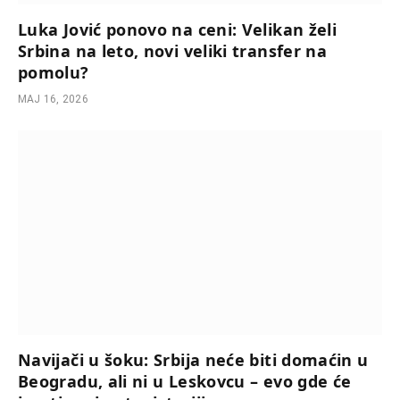
Luka Jović ponovo na ceni: Velikan želi
Srbina na leto, novi veliki transfer na
pomolu?
МАЈ 16, 2026
Navijači u šoku: Srbija neće biti domaćin u
Beogradu, ali ni u Leskovcu – evo gde će