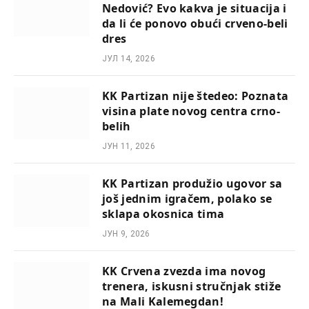
Nedović? Evo kakva je situacija i
da li će ponovo obući crveno-beli
dres
ЈУЛ 14, 2026
KK Partizan nije štedeo: Poznata
visina plate novog centra crno-
belih
ЈУН 11, 2026
KK Partizan produžio ugovor sa
još jednim igračem, polako se
sklapa okosnica tima
ЈУН 9, 2026
KK Crvena zvezda ima novog
trenera, iskusni stručnjak stiže
na Mali Kalemegdan!