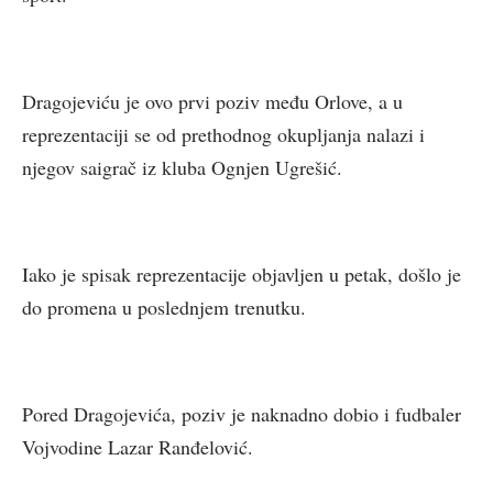
Dragojeviću je ovo prvi poziv među Orlove, a u
reprezentaciji se od prethodnog okupljanja nalazi i
njegov saigrač iz kluba Ognjen Ugrešić.
Iako je spisak reprezentacije objavljen u petak, došlo je
do promena u poslednjem trenutku.
Pored Dragojevića, poziv je naknadno dobio i fudbaler
Vojvodine Lazar Ranđelović.