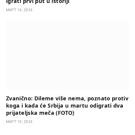
igrati prvi put u istoriji
МАРТ 16, 2026
Zvanično: Dileme više nema, poznato protiv
koga i kada će Srbija u martu odigrati dva
prijateljska meča (FOTO)
МАРТ 15, 2026