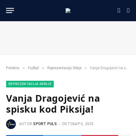
»
»
»
Početna
Fudbal
Reprezentacija Srbije
Vanja Dragojević na spisku kod Piksija!
REPREZENTACIJA SRBIJE
Vanja Dragojević na
spisku kod Piksija!
AUTOR
SPORT PULS
ОКТОБАР 6, 2025