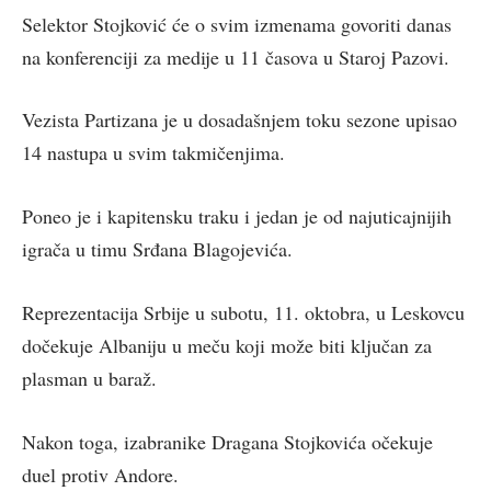
Selektor Stojković će o svim izmenama govoriti danas
na konferenciji za medije u 11 časova u Staroj Pazovi.
Vezista Partizana je u dosadašnjem toku sezone upisao
14 nastupa u svim takmičenjima.
Poneo je i kapitensku traku i jedan je od najuticajnijih
igrača u timu Srđana Blagojevića.
Reprezentacija Srbije u subotu, 11. oktobra, u Leskovcu
dočekuje Albaniju u meču koji može biti ključan za
plasman u baraž.
Nakon toga, izabranike Dragana Stojkovića očekuje
duel protiv Andore.