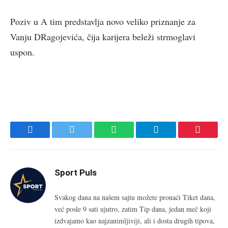
Poziv u A tim predstavlja novo veliko priznanje za
Vanju DRagojevića, čija karijera beleži strmoglavi
uspon.
Facebook
Twitter
WhatsApp
Telegram
Pinteres
Sport Puls
Svakog dana na našem sajtu možete pronaći Tiket dana,
već posle 9 sati ujutro, zatim Tip dana, jedan meč koji
izdvajamo kao najzanimljiviji, ali i dosta drugih tipova,