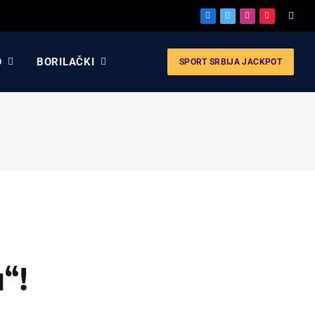
Facebook
X
Instagram
Pinterest
(Twitter)
O
BORILAČKI
SPORT SRBIJA JACKPOT
u“!