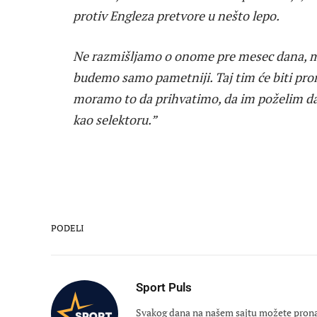
protiv Engleza pretvore u nešto lepo.
Ne razmišljamo o onome pre mesec dana, 
budemo samo pametniji. Taj tim će biti prom
moramo to da prihvatimo, da im poželim da s
kao selektoru.”
PODELI
Sport Puls
Svakog dana na našem sajtu možete pronaći