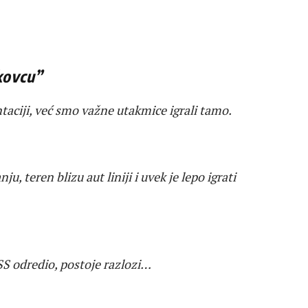
skovcu”
taciji, već smo važne utakmice igrali tamo.
u, teren blizu aut liniji i uvek je lepo igrati
SS odredio, postoje razlozi…