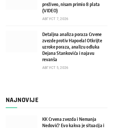
preživeo, nisam primio 8 plata
(VIDEO)
АВГУСТ 7, 2026
Detaljna analiza poraza Crvene
zvezde protiv Hapoela! Otkrijte
uzroke poraza, analizu odluka
Dejana Stankovića i najavu
revanša
АВГУСТ 5, 2026
NAJNOVIJE
KK Crvena zvezda i Nemanja
Nedović? Evo kakva je situacija i