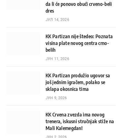
da li će ponovo obući crveno-beli
dres
ЈУЛ 14, 2026
KK Partizan nije štedeo: Poznata
visina plate novog centra crno-
belih
ЈУН 11, 2026
KK Partizan produžio ugovor sa
još jednim igračem, polako se
sklapa okosnica tima
ЈУН 9, 2026
KK Crvena zvezda ima novog
trenera, iskusni stručnjak stiže na
Mali Kalemegdan!
ЈУН 2, 2026