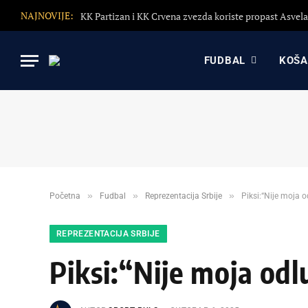
NAJNOVIJE:
FUDBAL
KOŠ
»
»
»
Početna
Fudbal
Reprezentacija Srbije
Piksi:“Nije moja o
REPREZENTACIJA SRBIJE
Piksi:“Nije moja odl