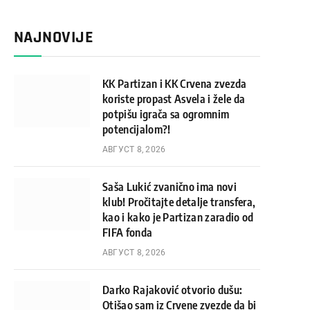
NAJNOVIJE
KK Partizan i KK Crvena zvezda
koriste propast Asvela i žele da
potpišu igrača sa ogromnim
potencijalom?!
АВГУСТ 8, 2026
Saša Lukić zvanično ima novi
klub! Pročitajte detalje transfera,
kao i kako je Partizan zaradio od
FIFA fonda
АВГУСТ 8, 2026
Darko Rajaković otvorio dušu:
Otišao sam iz Crvene zvezde da bi