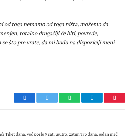
mi od toga nemamo od toga ništa, možemo da
enjen, totalno drugačiji će biti, povrede,
e što pre vrate, da mi budu na dispoziciji meni
Facebook
Twitter
WhatsApp
Telegram
Pinterest
 Tiket dana, već posle 9 sati ujutro, zatim Tip dana, jedan meč