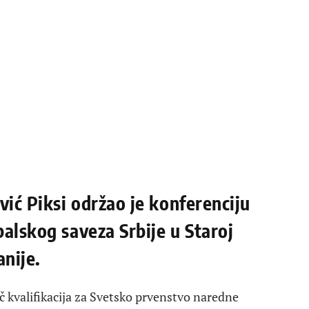
vić Piksi održao je konferenciju
alskog saveza Srbije u Staroj
anije.
č kvalifikacija za Svetsko prvenstvo naredne