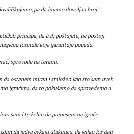
valifikujemo, pa da imamo dovoljan broj
tičkih principa, da li ih poštujete, ne postoji
 magične formule koja garantuje pobedu.
igrači sprovode na terenu.
am da ostanem miran i staložen kao što sam uvek
esemo igračima, da to pokušamo da sprovedemo u
miran sam i to želim da prenesem na igrače.
lim da jedva čekaju utakmicu, da jedan loš dan