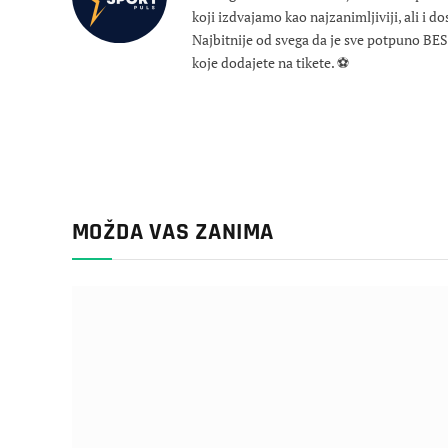
koji izdvajamo kao najzanimljiviji, ali i d
Najbitnije od svega da je sve potpuno B
koje dodajete na tikete. ⚽
MOŽDA VAS ZANIMA