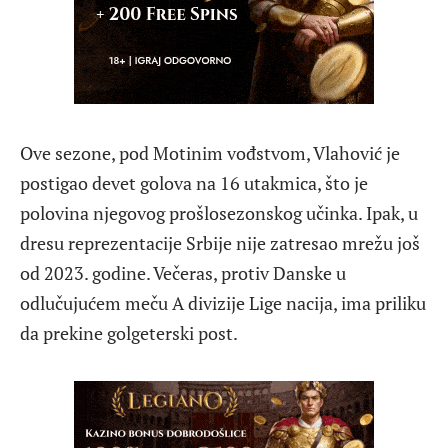
Ove sezone, pod Motinim vođstvom, Vlahović je
postigao devet golova na 16 utakmica, što je
polovina njegovog prošlosezonskog učinka. Ipak, u
dresu reprezentacije Srbije nije zatresao mrežu još
od 2023. godine. Večeras, protiv Danske u
odlučujućem meču A divizije Lige nacija, ima priliku
da prekine golgeterski post.