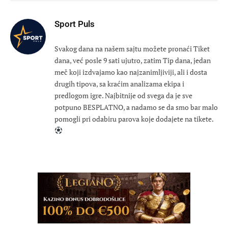
Sport Puls
Svakog dana na našem sajtu možete pronaći Tiket
dana, već posle 9 sati ujutro, zatim Tip dana, jedan
meč koji izdvajamo kao najzanimljiviji, ali i dosta
drugih tipova, sa kraćim analizama ekipa i
predlogom igre. Najbitnije od svega da je sve
potpuno BESPLATNO, a nadamo se da smo bar malo
pomogli pri odabiru parova koje dodajete na tikete.