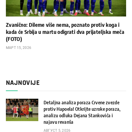
Zvanično: Dileme više nema, poznato protiv koga i
kada će Srbija u martu odigrati dva prijateljska meča
(FOTO)
МАРТ 15, 2026
NAJNOVIJE
Detaljna analiza poraza Crvene zvezde
protiv Hapoela! Otkrijte uzroke poraza,
analizu odluka Dejana Stankovića i
najavu revanša
АВГУСТ 5, 2026