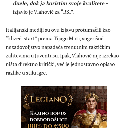
duele, dok ja koristim svoje kvalitete
–
izjavio je Vlahović za “RSI”.
Italijanski mediji su ovu izjavu protumačili kao
“klizeći start” prema Tijagu Moti, sugerišući
nezadovoljstvo napadača trenutnim taktičkim
zahtevima u Juventusu. Ipak, Vlahović nije izrekao
ništa direktno kritički, već je jednostavno opisao
razlike u stilu igre.