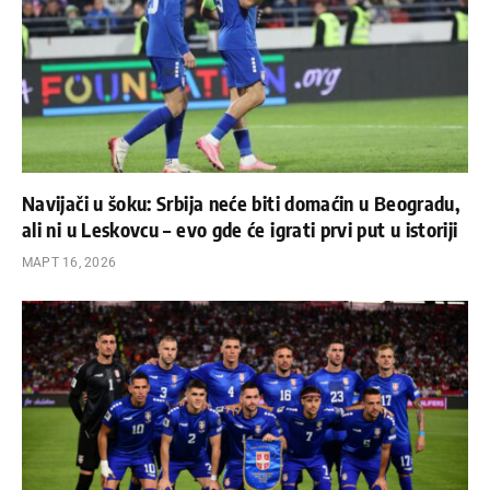
Navijači u šoku: Srbija neće biti domaćin u Beogradu,
ali ni u Leskovcu – evo gde će igrati prvi put u istoriji
МАРТ 16, 2026