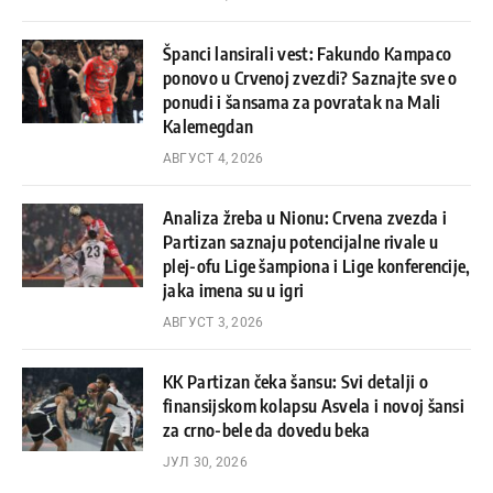
Španci lansirali vest: Fakundo Kampaco
ponovo u Crvenoj zvezdi? Saznajte sve o
ponudi i šansama za povratak na Mali
Kalemegdan
АВГУСТ 4, 2026
Analiza žreba u Nionu: Crvena zvezda i
Partizan saznaju potencijalne rivale u
plej-ofu Lige šampiona i Lige konferencije,
jaka imena su u igri
АВГУСТ 3, 2026
KK Partizan čeka šansu: Svi detalji o
finansijskom kolapsu Asvela i novoj šansi
za crno-bele da dovedu beka
ЈУЛ 30, 2026