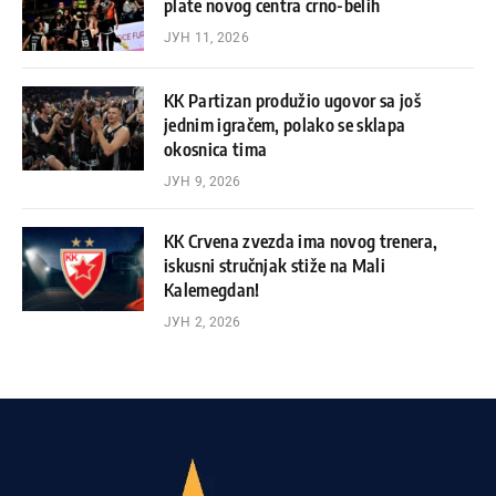
plate novog centra crno-belih
ЈУН 11, 2026
KK Partizan produžio ugovor sa još
jednim igračem, polako se sklapa
okosnica tima
ЈУН 9, 2026
KK Crvena zvezda ima novog trenera,
iskusni stručnjak stiže na Mali
Kalemegdan!
ЈУН 2, 2026