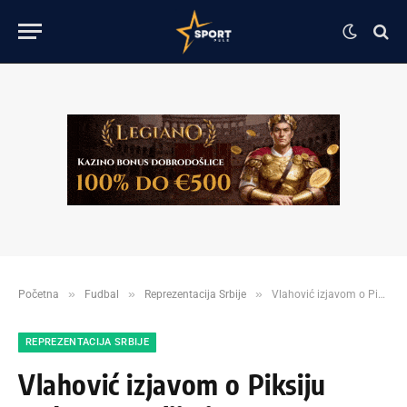
»
»
»
Početna
Fudbal
Reprezentacija Srbije
Vlahović izjavom o Piksiju uzdrmao Italiju i trenera Juventusa
REPREZENTACIJA SRBIJE
Vlahović izjavom o Piksiju