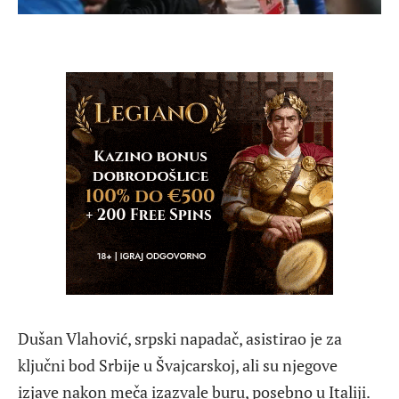
Dušan Vlahović, srpski napadač, asistirao je za
ključni bod Srbije u Švajcarskoj, ali su njegove
izjave nakon meča izazvale buru, posebno u Italiji.