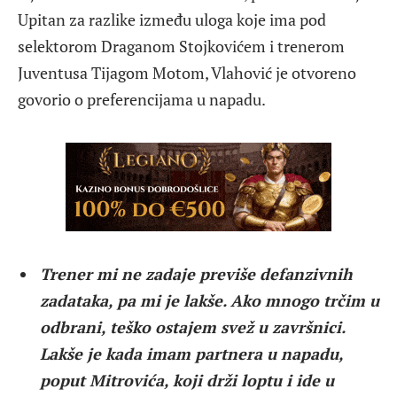
Upitan za razlike između uloga koje ima pod
selektorom Draganom Stojkovićem i trenerom
Juventusa Tijagom Motom, Vlahović je otvoreno
govorio o preferencijama u napadu.
Trener mi ne zadaje previše defanzivnih
zadataka, pa mi je lakše. Ako mnogo trčim u
odbrani, teško ostajem svež u završnici.
Lakše je kada imam partnera u napadu,
poput Mitrovića, koji drži loptu i ide u