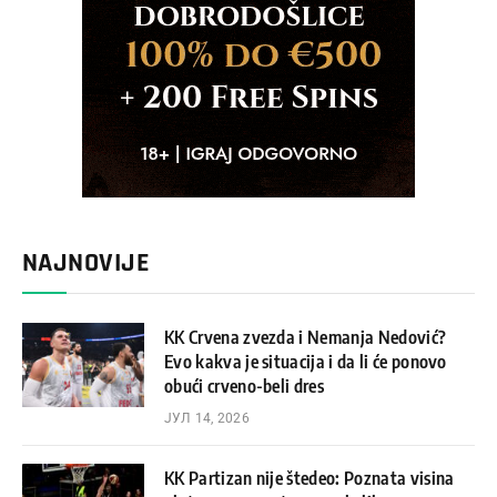
NAJNOVIJE
KK Crvena zvezda i Nemanja Nedović?
Evo kakva je situacija i da li će ponovo
obući crveno-beli dres
ЈУЛ 14, 2026
KK Partizan nije štedeo: Poznata visina