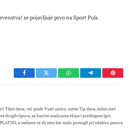
rvenstva! se pojavljuje prvo na Sport Puls.
Facebook
Twitter
WhatsApp
Telegram
Pinterest
 Tiket dana, već posle 9 sati ujutro, zatim Tip dana, jedan meč
osta drugih tipova, sa kraćim analizama ekipa i predlogom igre.
ESPLATNO, a nadamo se da smo bar malo pomogli pri odabiru parova