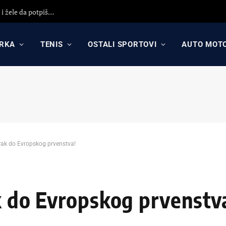
KK Partizan i KK Crvena zvezda koriste propast Asvela i žele da potpišu igrača sa ogromnim potencijalom?!
RKA
TENIS
OSTALI SPORTOVI
AUTO MOT
orak do Evropskog prvenstva!
ak do Evropskog prvenstv