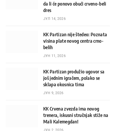
da li će ponovo obući crveno-beli
dres
ЈУЛ 14, 2026
KK Partizan nije štedeo: Poznata
visina plate novog centra crno-
belih
ЈУН 11, 2026
KK Partizan produžio ugovor sa
još jednim igračem, polako se
sklapa okosnica tima
ЈУН 9, 2026
KK Crvena zvezda ima novog
trenera, iskusni stručnjak stiže na
Mali Kalemegdan!
ЈУН 2, 2026