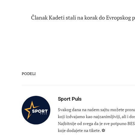
Članak Kadeti stali na korak do Evropskog p
PODELI
Sport Puls
Svakog dana na našem sajtu možete pronaći
koji izdvajamo kao najzanimljiviji, ali i d
Najbitnije od svega da je sve potpuno B
koje dodajete na tikete. ⚽