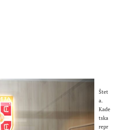
Štet
a.
Kade
tska
repr