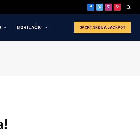
Facebook
X
Instagram
Pinterest
(Twitter)
O
BORILAČKI
SPORT SRBIJA JACKPOT
a!