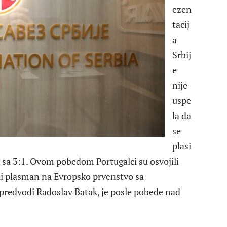
ezen
tacij
a
Srbij
e
nije
uspe
la da
se
plasi
 sa 3:1. Ovom pobedom Portugalci su osvojili
rili plasman na Evropsko prvenstvo sa
 predvodi Radoslav Batak, je posle pobede nad