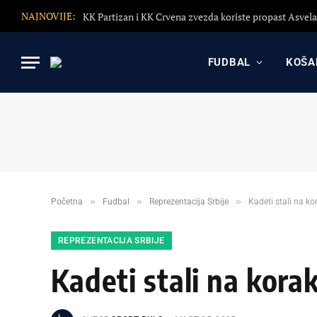
NAJNOVIJE:
FUDBAL
KOŠA
»
»
»
Početna
Fudbal
Reprezentacija Srbije
Kadeti stali na k
REPREZENTACIJA SRBIJE
Kadeti stali na kor