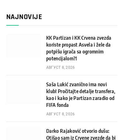
NAJNOVIJE
KK Partizan i KK Crvena zvezda
koriste propast Asvela i žele da
potpišu igrača sa ogromnim
potencijalom?!
АВГУСТ 8, 2026
Saša Lukić zvanično ima novi
klub! Pročitajte detalje transfera,
kao i kako je Partizan zaradio od
FIFA fonda
АВГУСТ 8, 2026
Darko Rajaković otvorio dušu:
Otišao sam iz Crvene zvezde da bi