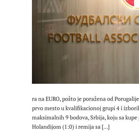
ra na EURO, pošto je poražena od Porugalije
prvo mesto u kvalifikacionoj grupi 4 i izbo
maksimalnih 9 bodova, Srbija, koju sa kupe
Holandijom (1:0) i remija sa […]