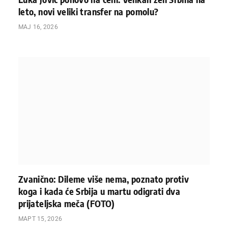
leto, novi veliki transfer na pomolu?
МАЈ 16, 2026
Zvanično: Dileme više nema, poznato protiv
koga i kada će Srbija u martu odigrati dva
prijateljska meča (FOTO)
МАРТ 15, 2026