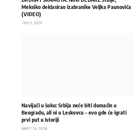
Meksiko deklasirao izabranike Veljka Paunovića
(VIDEO)
ЈУН 5, 2026
Navijači u šoku: Srbija neće biti domaćin u
Beogradu, ali ni u Leskovcu – evo gde će igrati
prvi put u istoriji
МАРТ 16, 2026