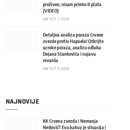
preživeo, nisam primio 8 plata
(VIDEO)
АВГУСТ 7, 2026
Detaljna analiza poraza Crvene
zvezde protiv Hapoela! Otkrijte
uzroke poraza, analizu odluka
Dejana Stankovića i najavu
revanša
АВГУСТ 5, 2026
NAJNOVIJE
KK Crvena zvezda i Nemanja
Nedović? Evo kakva je situacija i