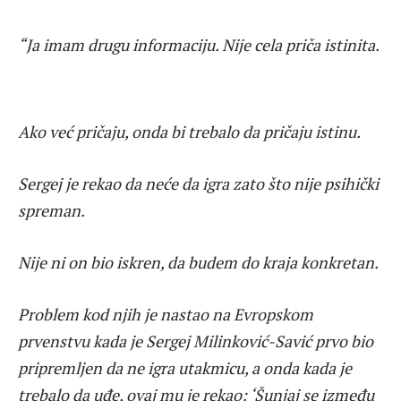
“Ja imam drugu informaciju. Nije cela priča istinita.
Ako već pričaju, onda bi trebalo da pričaju istinu.
Sergej je rekao da neće da igra zato što nije psihički
spreman.
Nije ni on bio iskren, da budem do kraja konkretan.
Problem kod njih je nastao na Evropskom
prvenstvu kada je Sergej Milinković-Savić prvo bio
pripremljen da ne igra utakmicu, a onda kada je
trebalo da uđe, ovaj mu je rekao: ‘Šunjaj se između