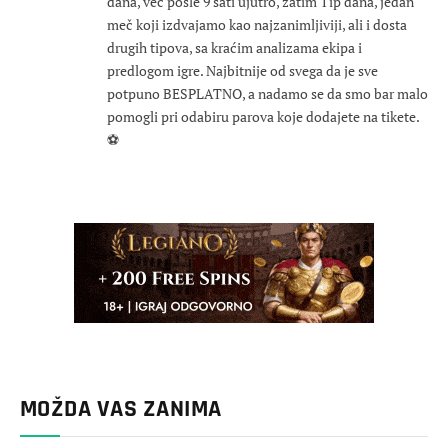
dana, već posle 9 sati ujutro, zatim Tip dana, jedan
meč koji izdvajamo kao najzanimljiviji, ali i dosta
drugih tipova, sa kraćim analizama ekipa i
predlogom igre. Najbitnije od svega da je sve
potpuno BESPLATNO, a nadamo se da smo bar malo
pomogli pri odabiru parova koje dodajete na tikete.
⚽
MOŽDA VAS ZANIMA