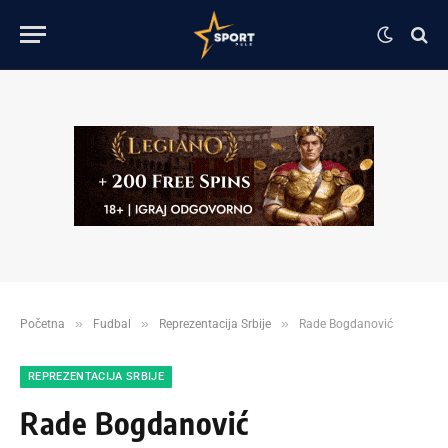
»
»
»
Početna
Fudbal
Reprezentacija Srbije
Rade Bogdanović
REPREZENTACIJA SRBIJE
Rade Bogdanović