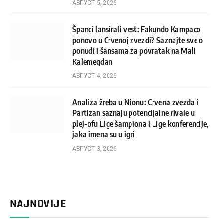
АВГУСТ 5, 2026
Španci lansirali vest: Fakundo Kampaco
ponovo u Crvenoj zvezdi? Saznajte sve o
ponudi i šansama za povratak na Mali
Kalemegdan
АВГУСТ 4, 2026
Analiza žreba u Nionu: Crvena zvezda i
Partizan saznaju potencijalne rivale u
plej-ofu Lige šampiona i Lige konferencije,
jaka imena su u igri
АВГУСТ 3, 2026
NAJNOVIJE