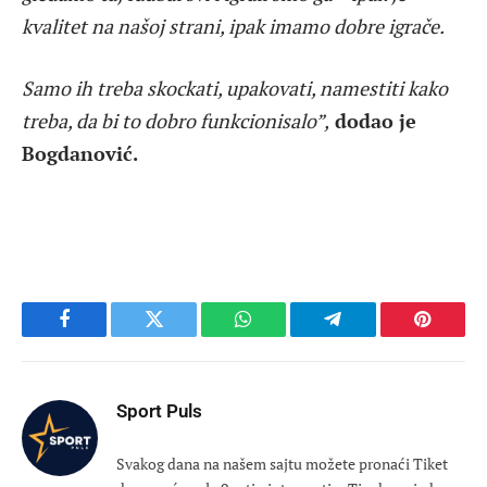
kvalitet na našoj strani, ipak imamo dobre igrače.
Samo ih treba skockati, upakovati, namestiti kako
treba, da bi to dobro funkcionisalo”,
dodao je
Bogdanović.
Facebook
Twitter
WhatsApp
Telegram
Pinteres
Sport Puls
Svakog dana na našem sajtu možete pronaći Tiket