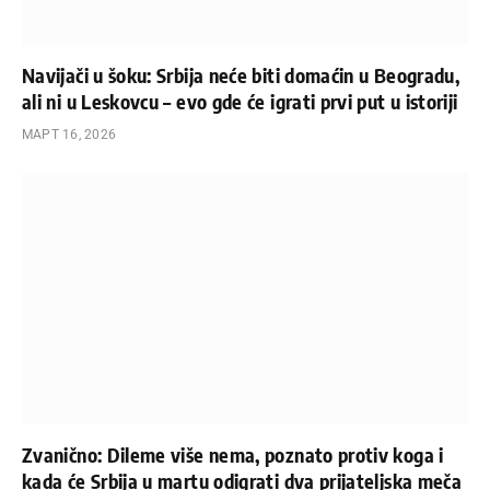
Navijači u šoku: Srbija neće biti domaćin u Beogradu,
ali ni u Leskovcu – evo gde će igrati prvi put u istoriji
МАРТ 16, 2026
Zvanično: Dileme više nema, poznato protiv koga i
kada će Srbija u martu odigrati dva prijateljska meča