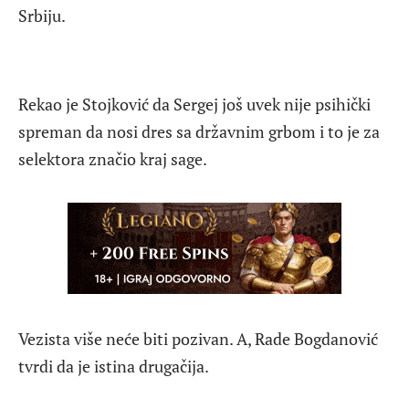
Srbiju.
Rekao je Stojković da Sergej još uvek nije psihički
spreman da nosi dres sa državnim grbom i to je za
selektora značio kraj sage.
Vezista više neće biti pozivan. A, Rade Bogdanović
tvrdi da je istina drugačija.