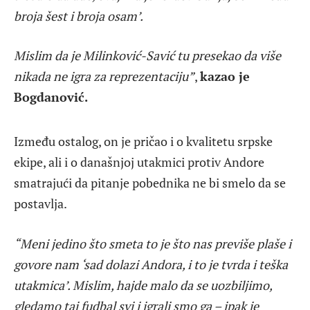
broja šest i broja osam’.
Mislim da je Milinković-Savić tu presekao da više
nikada ne igra za reprezentaciju”
,
kazao je
Bogdanović.
Između ostalog, on je pričao i o kvalitetu srpske
ekipe, ali i o današnjoj utakmici protiv Andore
smatrajući da pitanje pobednika ne bi smelo da se
postavlja.
“Meni jedino što smeta to je što nas previše plaše i
govore nam ‘sad dolazi Andora, i to je tvrda i teška
utakmica’. Mislim, hajde malo da se uozbiljimo,
gledamo taj fudbal svi i igrali smo ga – ipak je