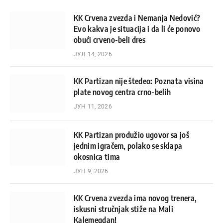
KK Crvena zvezda i Nemanja Nedović?
Evo kakva je situacija i da li će ponovo
obući crveno-beli dres
ЈУЛ 14, 2026
KK Partizan nije štedeo: Poznata visina
plate novog centra crno-belih
ЈУН 11, 2026
KK Partizan produžio ugovor sa još
jednim igračem, polako se sklapa
okosnica tima
ЈУН 9, 2026
KK Crvena zvezda ima novog trenera,
iskusni stručnjak stiže na Mali
Kalemegdan!