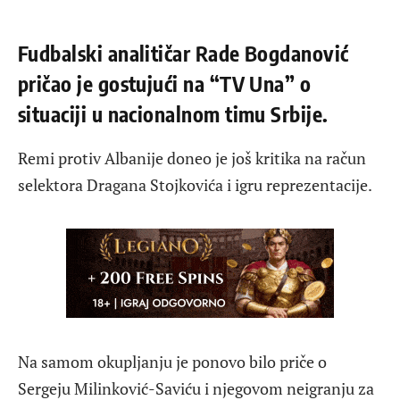
Fudbalski analitičar Rade Bogdanović
pričao je gostujući na “TV Una” o
situaciji u nacionalnom timu Srbije.
Remi protiv Albanije doneo je još kritika na račun
selektora Dragana Stojkovića i igru reprezentacije.
Na samom okupljanju je ponovo bilo priče o
Sergeju Milinković-Saviću i njegovom neigranju za