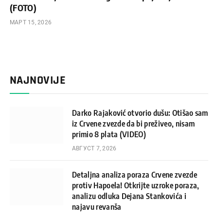
(FOTO)
МАРТ 15, 2026
NAJNOVIJE
Darko Rajaković otvorio dušu: Otišao sam
iz Crvene zvezde da bi preživeo, nisam
primio 8 plata (VIDEO)
АВГУСТ 7, 2026
Detaljna analiza poraza Crvene zvezde
protiv Hapoela! Otkrijte uzroke poraza,
analizu odluka Dejana Stankovića i
najavu revanša