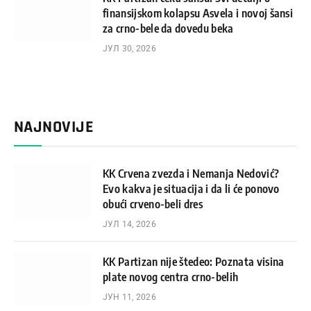
finansijskom kolapsu Asvela i novoj šansi
za crno-bele da dovedu beka
ЈУЛ 30, 2026
NAJNOVIJE
KK Crvena zvezda i Nemanja Nedović?
Evo kakva je situacija i da li će ponovo
obući crveno-beli dres
ЈУЛ 14, 2026
KK Partizan nije štedeo: Poznata visina
plate novog centra crno-belih
ЈУН 11, 2026