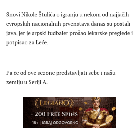
Snovi Nikole Štulića o igranju u nekom od najjačih
evropskih nacionalnih prvenstava danas su postali
java, jer je srpski fudbaler prošao lekarske preglede i
potpisao za Leće.
Pa će od ove sezone predstavljati sebe i našu
zemlju u Seriji A.