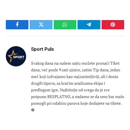
Facebook
Twitter
WhatsApp
Telegram
Pinteres
Sport Puls
Svakog dana na našem sajtu možete pronaći Tiket
dana, već posle 9 sati ujutro, zatim Tip dana, jedan
meč koji izdvajamo kao najzanimljiviji, ali i dosta
drugih tipova, sa kraćim analizama ekipa i
predlogom igre. Najbitnije od svega da je sve
potpuno BESPLATNO, a nadamo se da smo bar malo
pomogli pri odabiru parova koje dodajete na tikete.
⚽