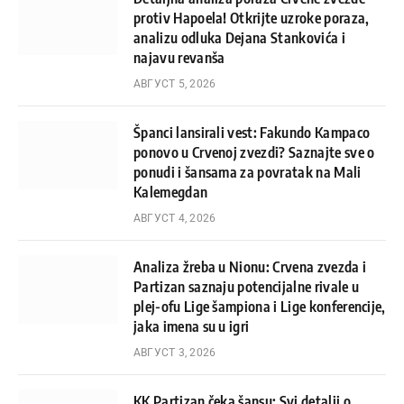
protiv Hapoela! Otkrijte uzroke poraza,
analizu odluka Dejana Stankovića i
najavu revanša
АВГУСТ 5, 2026
Španci lansirali vest: Fakundo Kampaco
ponovo u Crvenoj zvezdi? Saznajte sve o
ponudi i šansama za povratak na Mali
Kalemegdan
АВГУСТ 4, 2026
Analiza žreba u Nionu: Crvena zvezda i
Partizan saznaju potencijalne rivale u
plej-ofu Lige šampiona i Lige konferencije,
jaka imena su u igri
АВГУСТ 3, 2026
KK Partizan čeka šansu: Svi detalji o