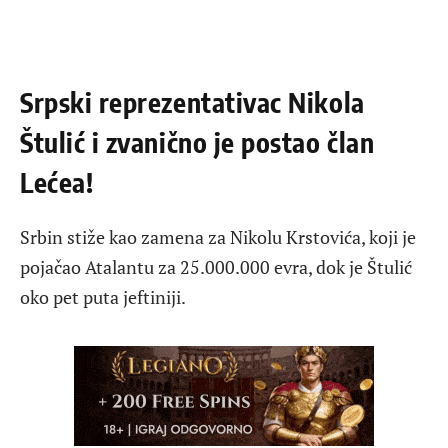
Srpski reprezentativac Nikola
Štulić i zvanično je postao član
Lećea!
Srbin stiže kao zamena za Nikolu Krstovića, koji je
pojačao Atalantu za 25.000.000 evra, dok je Štulić
oko pet puta jeftiniji.