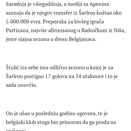
Saradnja je višegodišnja, a mediji sa Apenina
saznaju da je njegov transfer iz Šarlroa koštao oko
5.000.000 evra. Preporuka za bivšeg igrača
Partizana, najviše afirmisanog u Radničkom iz Niša,
jeste sjajna sezona u dresu Belgijanaca.
Štulić iza sebe ima odličnu sezonu u kojoj je za
Šarlrou postigao 17 golova na 34 utakmice i to je
sada unovčio.
On je ušao u poslednju godinu ugovora, te je
belgijski klub stoga bio primoran da ga proda na
sniženju.