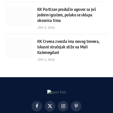
KK Partizan produžio ugovor sa još
jednim igračem, polako se sklapa
okosnica tima
ЈУН 9, 2026
KK Crvena zvezda ima novog trenera,
iskusni stručnjak stiže na Mali
Kalemegdan!
ЈУН 2, 2026
Facebook
X
Instagram
Pinterest
(Twitter)