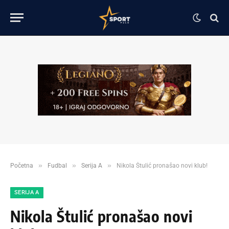
»
»
»
Početna
Fudbal
Serija A
Nikola Štulić pronašao novi klub!
SERIJA A
Nikola Štulić pronašao novi