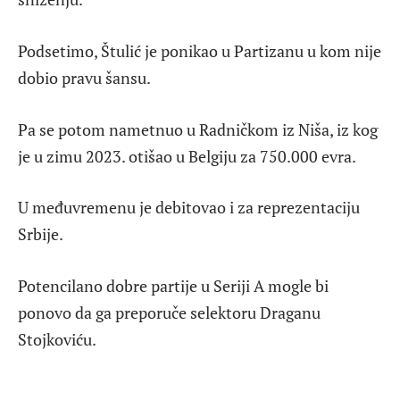
Podsetimo, Štulić je ponikao u Partizanu u kom nije
dobio pravu šansu.
Pa se potom nametnuo u Radničkom iz Niša, iz kog
je u zimu 2023. otišao u Belgiju za 750.000 evra.
U međuvremenu je debitovao i za reprezentaciju
Srbije.
Potencilano dobre partije u Seriji A mogle bi
ponovo da ga preporuče selektoru Draganu
Stojkoviću.