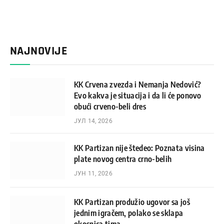
NAJNOVIJE
KK Crvena zvezda i Nemanja Nedović?
Evo kakva je situacija i da li će ponovo
obući crveno-beli dres
ЈУЛ 14, 2026
KK Partizan nije štedeo: Poznata visina
plate novog centra crno-belih
ЈУН 11, 2026
KK Partizan produžio ugovor sa još
jednim igračem, polako se sklapa