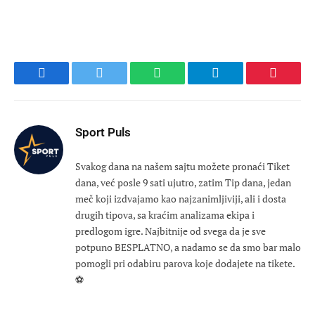
Facebook
Twitter
WhatsApp
Telegram
Pinteres
Sport Puls
Svakog dana na našem sajtu možete pronaći Tiket
dana, već posle 9 sati ujutro, zatim Tip dana, jedan
meč koji izdvajamo kao najzanimljiviji, ali i dosta
drugih tipova, sa kraćim analizama ekipa i
predlogom igre. Najbitnije od svega da je sve
potpuno BESPLATNO, a nadamo se da smo bar malo
pomogli pri odabiru parova koje dodajete na tikete.
⚽