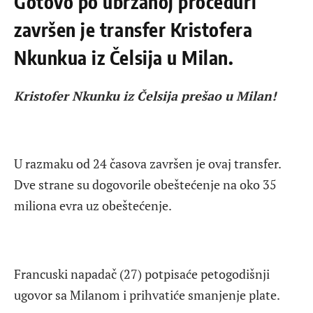
Gotovo po ubrzanoj proceduri
završen je transfer Kristofera
Nkunkua iz Čelsija u Milan.
Kristofer Nkunku iz Čelsija prešao u Milan!
U razmaku od 24 časova završen je ovaj transfer.
Dve strane su dogovorile obeštećenje na oko 35
miliona evra uz obeštećenje.
Francuski napadač (27) potpisaće petogodišnji
ugovor sa Milanom i prihvatiće smanjenje plate.