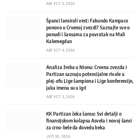
АВГУСТ 5, 2026
Španci lansirali vest: Fakundo Kampaco
ponovo u Crvenoj zvezdi? Saznajte sve o
ponudi i šansama za povratak na Mali
Kalemegdan
АВГУСТ 4, 2026
Analiza žreba u Nionu: Crvena zvezda i
Partizan saznaju potencijalne rivale u
plej-ofu Lige šampiona i Lige konferencije,
jaka imena su u igri
АВГУСТ 3, 2026
KK Partizan čeka šansu: Svi detalji o
finansijskom kolapsu Asvela i novoj šansi
za crno-bele da dovedu beka
ЈУЛ 30, 2026