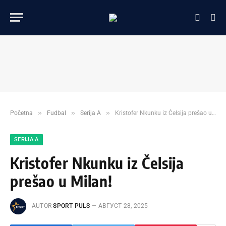
»
»
»
Početna
Fudbal
Serija A
Kristofer Nkunku iz Čelsija prešao u Milan!
SERIJA A
Kristofer Nkunku iz Čelsija
prešao u Milan!
AUTOR
SPORT PULS
АВГУСТ 28, 2025