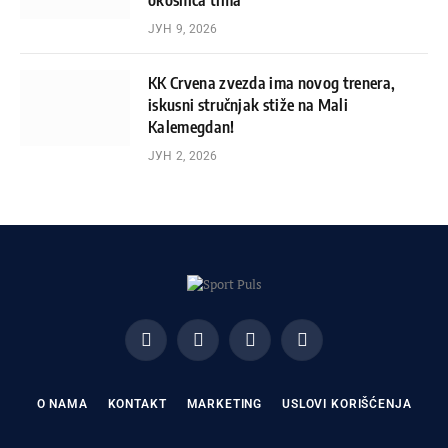
okosnica tima
ЈУН 9, 2026
KK Crvena zvezda ima novog trenera,
iskusni stručnjak stiže na Mali
Kalemegdan!
ЈУН 2, 2026
Facebook
X
Instagram
Pinterest
(Twitter)
O NAMA
KONTAKT
MARKETING
USLOVI KORIŠĆENJA