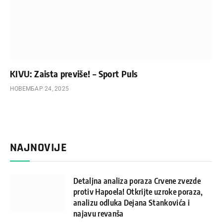
KIVU: Zaista previše! – Sport Puls
НОВЕМБАР 24, 2025
NAJNOVIJE
Detaljna analiza poraza Crvene zvezde
protiv Hapoela! Otkrijte uzroke poraza,
analizu odluka Dejana Stankovića i
najavu revanša