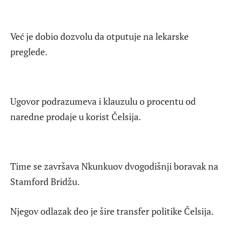
Već je dobio dozvolu da otputuje na lekarske
preglede.
Ugovor podrazumeva i klauzulu o procentu od
naredne prodaje u korist Čelsija.
Time se završava Nkunkuov dvogodišnji boravak na
Stamford Bridžu.
Njegov odlazak deo je šire transfer politike Čelsija.