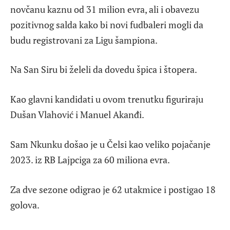
novčanu kaznu od 31 milion evra, ali i obavezu
pozitivnog salda kako bi novi fudbaleri mogli da
budu registrovani za Ligu šampiona.
Na San Siru bi želeli da dovedu špica i štopera.
Kao glavni kandidati u ovom trenutku figuriraju
Dušan Vlahović i Manuel Akanđi.
Sam Nkunku došao je u Čelsi kao veliko pojačanje
2023. iz RB Lajpciga za 60 miliona evra.
Za dve sezone odigrao je 62 utakmice i postigao 18
golova.