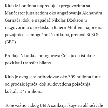
Klub iz Londona napreduje u pregovorima sa
Mančester junajtedom oko angažovanja Alehandra
Garnača, dok je napadač Nikolas Džekson u
razgovorima o prelasku u Bajern Minhen, najpre na
pozajmicu sa mogućnošću otkupa, prenosi Bi Bi Si
(BBC).
Prodaja Nkunkua omogućava Čelsiju da istakne
pozitivni transfer bilans.
Klub je ovog leta prihodovao oko 309 miliona funti
od prodaje igrača, dok su dovedena pojačanja
koštala 277 miliona.
To je važno i zbog UEFA sankcija, koje su uključivale