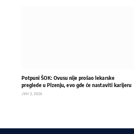
Potpuni ŠOK: Ovusu nije prošao lekarske
preglede u Plzenju, evo gde će nastaviti karijeru
ЈУН 2, 2026