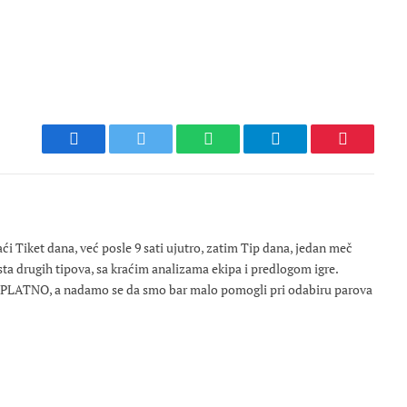
Facebook
Twitter
WhatsApp
Telegram
Pinterest
 Tiket dana, već posle 9 sati ujutro, zatim Tip dana, jedan meč
osta drugih tipova, sa kraćim analizama ekipa i predlogom igre.
ESPLATNO, a nadamo se da smo bar malo pomogli pri odabiru parova