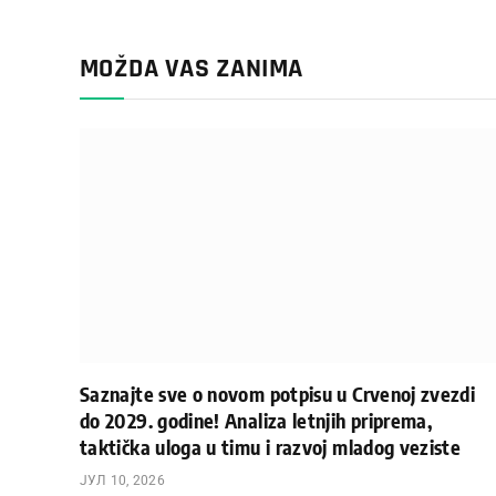
MOŽDA VAS ZANIMA
Saznajte sve o novom potpisu u Crvenoj zvezdi
do 2029. godine! Analiza letnjih priprema,
taktička uloga u timu i razvoj mladog veziste
ЈУЛ 10, 2026