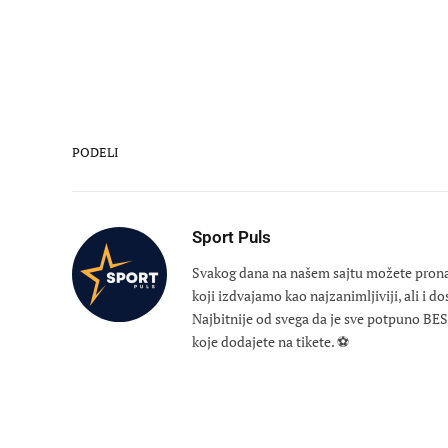
PODELI
Sport Puls
Svakog dana na našem sajtu možete pronaći
koji izdvajamo kao najzanimljiviji, ali i d
Najbitnije od svega da je sve potpuno B
koje dodajete na tikete. ⚽