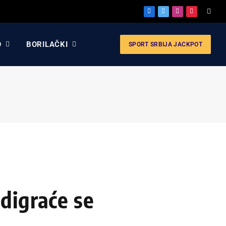
Facebook
X
Instagram
Pinterest
(Twitter)
O
BORILAČKI
SPORT SRBIJA JACKPOT
digraće se