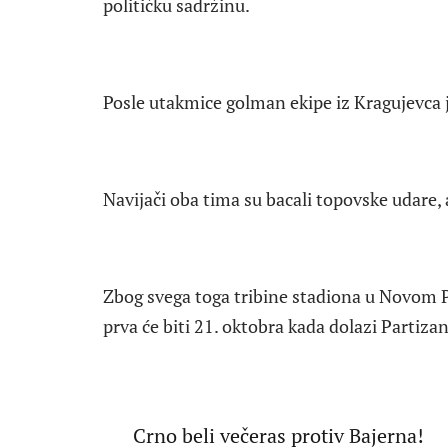
političku sadržinu.
Posle utakmice golman ekipe iz Kragujevca 
Navijači oba tima su bacali topovske udare, 
Zbog svega toga tribine stadiona u Novom P
prva će biti 21. oktobra kada dolazi Partizan
Crno beli večeras protiv Bajerna!