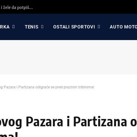
KK Partizan i KK Crvena zvezda koriste propast Asvela i žele da potpišu igrača sa ogromnim potencijalom?!
ARKA
TENIS
OSTALI SPORTOVI
AUTO MOT
 Pazara i Partizana odigraće se pred praznim tribinima!
og Pazara i Partizana o
ima!