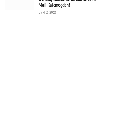
Mali Kalemegdan!
ЈУН 2, 2026