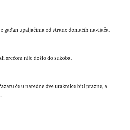
je gađan upaljačima od strane domaćih navijača.
ali srećom nije došlo do sukoba.
azaru će u naredne dve utakmice biti prazne, a
.