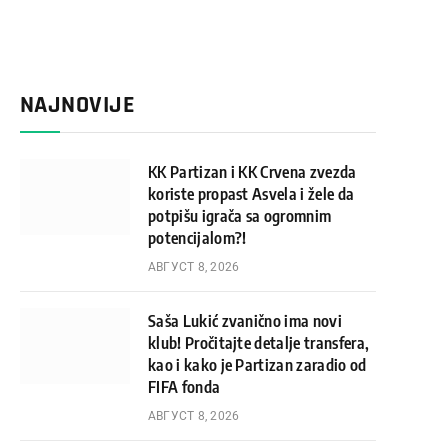
NAJNOVIJE
KK Partizan i KK Crvena zvezda
koriste propast Asvela i žele da
potpišu igrača sa ogromnim
potencijalom?!
АВГУСТ 8, 2026
Saša Lukić zvanično ima novi
klub! Pročitajte detalje transfera,
kao i kako je Partizan zaradio od
FIFA fonda
АВГУСТ 8, 2026