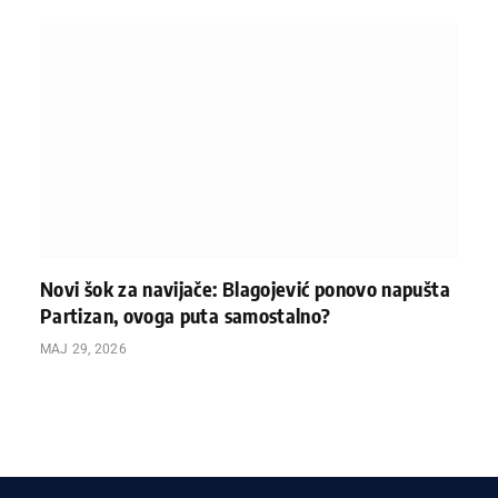
Novi šok za navijače: Blagojević ponovo napušta
Partizan, ovoga puta samostalno?
МАЈ 29, 2026