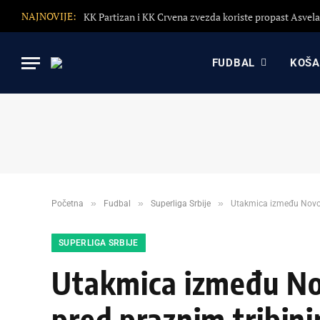
NAJNOVIJE:
FUDBAL
KOŠ
»
»
»
Početna
Fudbal
Superliga Srbije
Utakmica između Novog
SUPERLIGA SRBIJE
Utakmica između Nov
pred praznim tribin