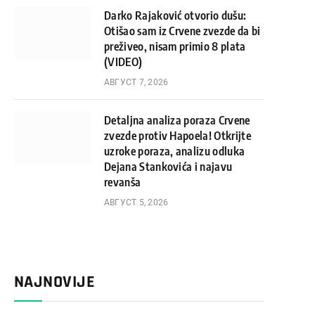
Darko Rajaković otvorio dušu:
Otišao sam iz Crvene zvezde da bi
preživeo, nisam primio 8 plata
(VIDEO)
АВГУСТ 7, 2026
Detaljna analiza poraza Crvene
zvezde protiv Hapoela! Otkrijte
uzroke poraza, analizu odluka
Dejana Stankovića i najavu
revanša
АВГУСТ 5, 2026
NAJNOVIJE