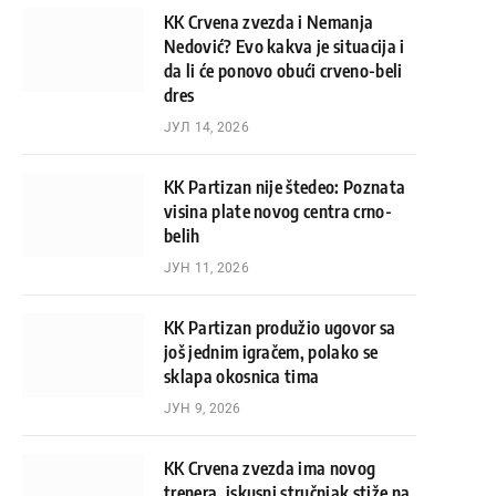
KK Crvena zvezda i Nemanja
Nedović? Evo kakva je situacija i
da li će ponovo obući crveno-beli
dres
ЈУЛ 14, 2026
KK Partizan nije štedeo: Poznata
visina plate novog centra crno-
belih
ЈУН 11, 2026
KK Partizan produžio ugovor sa
još jednim igračem, polako se
sklapa okosnica tima
ЈУН 9, 2026
KK Crvena zvezda ima novog
trenera, iskusni stručnjak stiže na