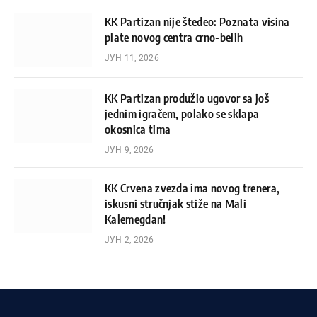
KK Partizan nije štedeo: Poznata visina
plate novog centra crno-belih
ЈУН 11, 2026
KK Partizan produžio ugovor sa još
jednim igračem, polako se sklapa
okosnica tima
ЈУН 9, 2026
KK Crvena zvezda ima novog trenera,
iskusni stručnjak stiže na Mali
Kalemegdan!
ЈУН 2, 2026