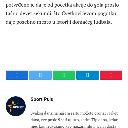
potvrđeno je da je od početka akcije do gola prošlo
tačno devet sekundi, što Cvetkovićevom pogotku
daje posebno mesto u istoriji domaćeg fudbala.
Facebook
Twitter
WhatsApp
Telegram
Pinteres
Sport Puls
Svakog dana na našem sajtu možete pronaći Tiket
dana, već posle 9 sati ujutro, zatim Tip dana, jedan
meč koji izdvajamo kao najzanimljiviji, ali i dosta