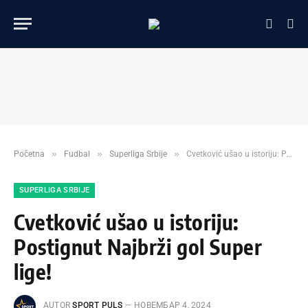
»
»
»
Početna
Fudbal
Superliga Srbije
Cvetković ušao u istoriju: Postignut Najbrži gol Super lige!
SUPERLIGA SRBIJE
Cvetković ušao u istoriju:
Postignut Najbrži gol Super
lige!
AUTOR
SPORT PULS
НОВЕМБАР 4, 2024