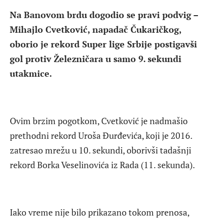
Na Banovom brdu dogodio se pravi podvig –
Mihajlo Cvetković, napadač Čukaričkog,
oborio je rekord Super lige Srbije postigavši
gol protiv Železničara u samo 9. sekundi
utakmice.
Ovim brzim pogotkom, Cvetković je nadmašio
prethodni rekord Uroša Đurđevića, koji je 2016.
zatresao mrežu u 10. sekundi, oborivši tadašnji
rekord Borka Veselinovića iz Rada (11. sekunda).
Iako vreme nije bilo prikazano tokom prenosa,