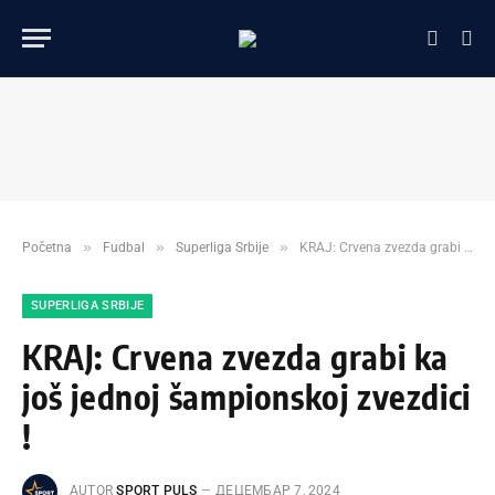
»
»
»
Početna
Fudbal
Superliga Srbije
KRAJ: Crvena zvezda grabi ka još jednoj šampionskoj zvezdici !
SUPERLIGA SRBIJE
KRAJ: Crvena zvezda grabi ka
još jednoj šampionskoj zvezdici
!
AUTOR
SPORT PULS
ДЕЦЕМБАР 7, 2024