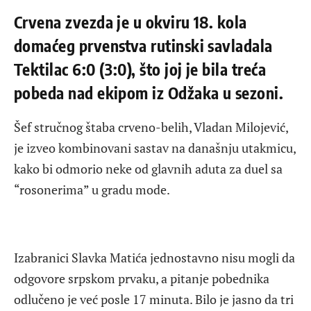
Crvena zvezda je u okviru 18. kola
domaćeg prvenstva rutinski savladala
Tektilac 6:0 (3:0), što joj je bila treća
pobeda nad ekipom iz Odžaka u sezoni.
Šef stručnog štaba crveno-belih, Vladan Milojević,
je izveo kombinovani sastav na današnju utakmicu,
kako bi odmorio neke od glavnih aduta za duel sa
“rosonerima” u gradu mode.
Izabranici Slavka Matića jednostavno nisu mogli da
odgovore srpskom prvaku, a pitanje pobednika
odlučeno je već posle 17 minuta. Bilo je jasno da tri