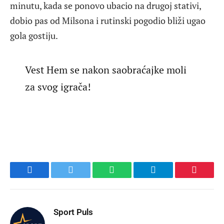
minutu, kada se ponovo ubacio na drugoj stativi,
dobio pas od Milsona i rutinski pogodio bliži ugao
gola gostiju.
Vest Hem se nakon saobraćajke moli
za svog igrača!
Facebook
Twitter
WhatsApp
Telegram
Pinteres
Sport Puls