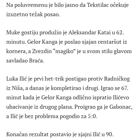
Na poluvremenu je bilo jasno da Tekstilac očekuje
izuzetno težak posao.
Muke gostiju produžio je Aleksandar Katai u 62.
minutu. Gelor Kanga je poslao sjajan centaršut iz
kornera, a Zvezdin “magiko” je u svom stilu glavom
savladao Braća.
Luka Ilić je prvi het-trik postigao protiv Radničkog
iz Niša, a danas je kompletirao i drugi. Igrao se 67.
minut kada je Gelor Kanga odlično ispratio Ilićevo
ubacivanje iz drugog plana. Proigrao ga je Gabonac,
a Ilić je bez problema pogodio za 5:0.
Konačan rezultat postavio je sjajni Ilić u 90.