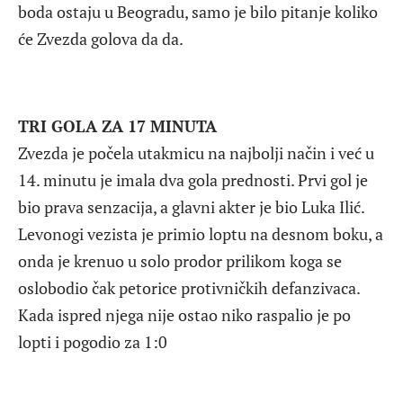
boda ostaju u Beogradu, samo je bilo pitanje koliko
će Zvezda golova da da.
TRI GOLA ZA 17 MINUTA
Zvezda je počela utakmicu na najbolji način i već u
14. minutu je imala dva gola prednosti. Prvi gol je
bio prava senzacija, a glavni akter je bio Luka Ilić.
Levonogi vezista je primio loptu na desnom boku, a
onda je krenuo u solo prodor prilikom koga se
oslobodio čak petorice protivničkih defanzivaca.
Kada ispred njega nije ostao niko raspalio je po
lopti i pogodio za 1:0