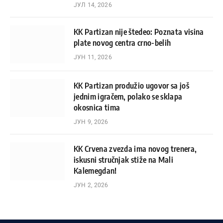
ЈУЛ 14, 2026
KK Partizan nije štedeo: Poznata visina
plate novog centra crno-belih
ЈУН 11, 2026
KK Partizan produžio ugovor sa još
jednim igračem, polako se sklapa
okosnica tima
ЈУН 9, 2026
KK Crvena zvezda ima novog trenera,
iskusni stručnjak stiže na Mali
Kalemegdan!
ЈУН 2, 2026