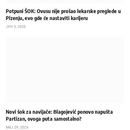
Potpuni ŠOK: Ovusu nije prošao lekarske preglede u
Plzenju, evo gde će nastaviti karijeru
ЈУН 2, 2026
Novi šok za navijače: Blagojević ponovo napušta
Partizan, ovoga puta samostalno?
МАЈ 29, 2026