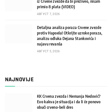
iz Crvene zvezde da bi preživeo, nisam
primio 8 plata (VIDEO)
АВГУСТ 7, 2026
Detaljna analiza poraza Crvene zvezde
protiv Hapoela! Otkrijte uzroke poraza,
analizu odluka Dejana Stankovića i
najavu revanša
АВГУСТ 5, 2026
NAJNOVIJE
KK Crvena zvezda i Nemanja Nedović?
Evo kakva je situacija i da li će ponovo
obući crveno-beli dres