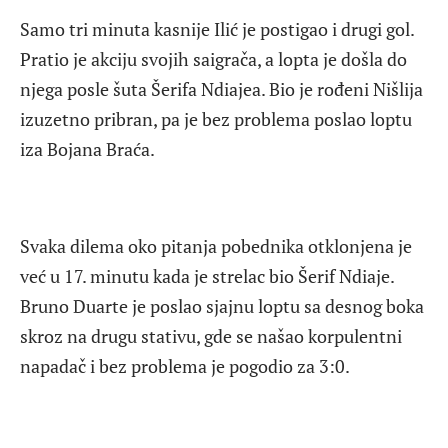
Samo tri minuta kasnije Ilić je postigao i drugi gol.
Pratio je akciju svojih saigrača, a lopta je došla do
njega posle šuta Šerifa Ndiajea. Bio je rođeni Nišlija
izuzetno pribran, pa je bez problema poslao loptu
iza Bojana Braća.
Svaka dilema oko pitanja pobednika otklonjena je
već u 17. minutu kada je strelac bio Šerif Ndiaje.
Bruno Duarte je poslao sjajnu loptu sa desnog boka
skroz na drugu stativu, gde se našao korpulentni
napadač i bez problema je pogodio za 3:0.