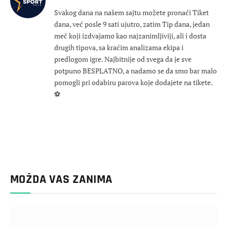
Svakog dana na našem sajtu možete pronaći Tiket
dana, već posle 9 sati ujutro, zatim Tip dana, jedan
meč koji izdvajamo kao najzanimljiviji, ali i dosta
drugih tipova, sa kraćim analizama ekipa i
predlogom igre. Najbitnije od svega da je sve
potpuno BESPLATNO, a nadamo se da smo bar malo
pomogli pri odabiru parova koje dodajete na tikete.
⚽
MOŽDA VAS ZANIMA