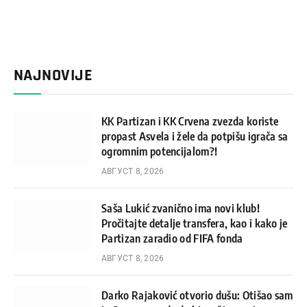
NAJNOVIJE
KK Partizan i KK Crvena zvezda koriste
propast Asvela i žele da potpišu igrača sa
ogromnim potencijalom?!
АВГУСТ 8, 2026
Saša Lukić zvanično ima novi klub!
Pročitajte detalje transfera, kao i kako je
Partizan zaradio od FIFA fonda
АВГУСТ 8, 2026
Darko Rajaković otvorio dušu: Otišao sam