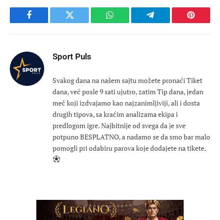
Facebook
Twitter
WhatsApp
Telegram
Pinteres
Sport Puls
Svakog dana na našem sajtu možete pronaći Tiket
dana, već posle 9 sati ujutro, zatim Tip dana, jedan
meč koji izdvajamo kao najzanimljiviji, ali i dosta
drugih tipova, sa kraćim analizama ekipa i
predlogom igre. Najbitnije od svega da je sve
potpuno BESPLATNO, a nadamo se da smo bar malo
pomogli pri odabiru parova koje dodajete na tikete.