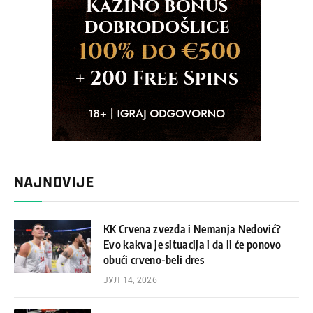
NAJNOVIJE
KK Crvena zvezda i Nemanja Nedović?
Evo kakva je situacija i da li će ponovo
obući crveno-beli dres
ЈУЛ 14, 2026