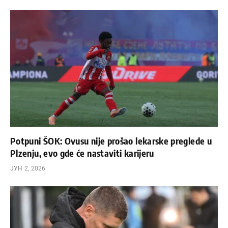
Potpuni ŠOK: Ovusu nije prošao lekarske preglede u
Plzenju, evo gde će nastaviti karijeru
ЈУН 2, 2026