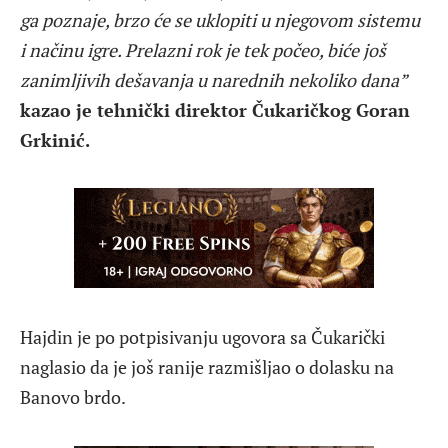
ga poznaje, brzo će se uklopiti u njegovom sistemu
i načinu igre. Prelazni rok je tek počeo, biće još
zanimljivih dešavanja u narednih nekoliko dana”
kazao je tehnički direktor Čukaričkog Goran
Grkinić.
Hajdin je po potpisivanju ugovora sa Čukarički
naglasio da je još ranije razmišljao o dolasku na
Banovo brdo.