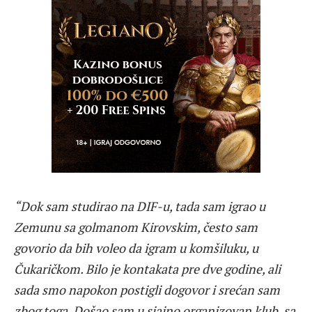
“Dok sam studirao na DIF-u, tada sam igrao u
Zemunu sa golmanom Kirovskim, često sam
govorio da bih voleo da igram u komšiluku, u
Čukaričkom. Bilo je kontakata pre dve godine, ali
sada smo napokon postigli dogovor i srećan sam
zbog toga. Došao sam u sjajno organizovan klub, sa