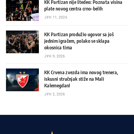
KK Partizan nije štedeo: Poznata visina
plate novog centra crno-belih
ЈУН 11, 2026
KK Partizan produžio ugovor sa još
jednim igračem, polako se sklapa
okosnica tima
ЈУН 9, 2026
KK Crvena zvezda ima novog trenera,
iskusni stručnjak stiže na Mali
Kalemegdan!
ЈУН 2, 2026