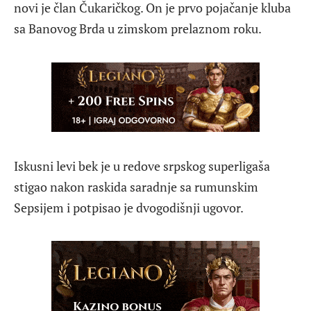
novi je član Čukaričkog. On je prvo pojačanje kluba
sa Banovog Brda u zimskom prelaznom roku.
Iskusni levi bek je u redove srpskog superligaša
stigao nakon raskida saradnje sa rumunskim
Sepsijem i potpisao je dvogodišnji ugovor.