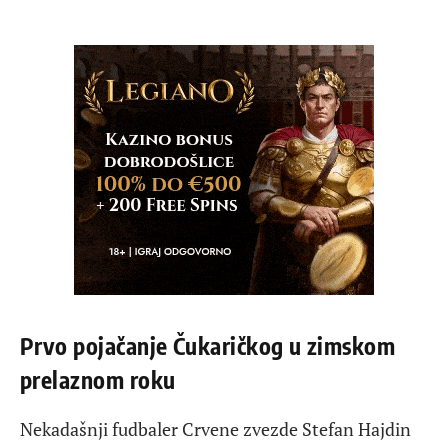
Prvo pojačanje Čukaričkog u zimskom
prelaznom roku
Nekadašnji fudbaler Crvene zvezde Stefan Hajdin