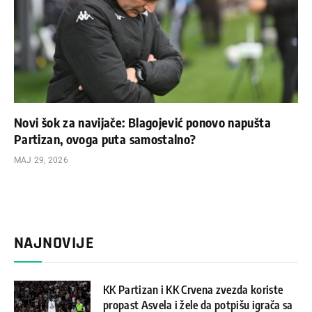
Novi šok za navijače: Blagojević ponovo napušta
Partizan, ovoga puta samostalno?
МАЈ 29, 2026
NAJNOVIJE
KK Partizan i KK Crvena zvezda koriste
propast Asvela i žele da potpišu igrača sa