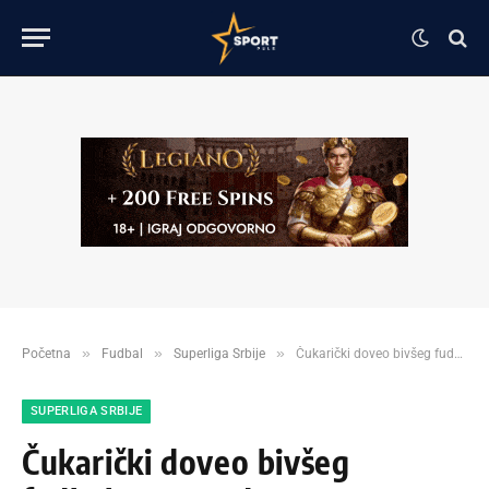
»
»
»
Početna
Fudbal
Superliga Srbije
Čukarički doveo bivšeg fudbalera Zvezde!
SUPERLIGA SRBIJE
Čukarički doveo bivšeg