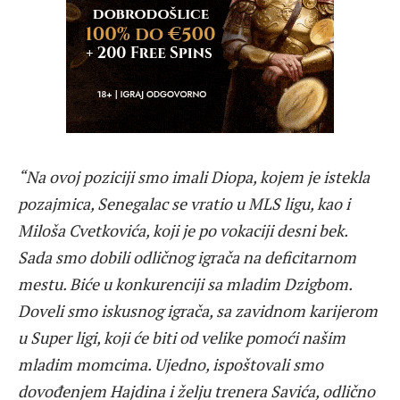
“Na ovoj poziciji smo imali Diopa, kojem je istekla
pozajmica, Senegalac se vratio u MLS ligu, kao i
Miloša Cvetkovića, koji je po vokaciji desni bek.
Sada smo dobili odličnog igrača na deficitarnom
mestu. Biće u konkurenciji sa mladim Dzigbom.
Doveli smo iskusnog igrača, sa zavidnom karijerom
u Super ligi, koji će biti od velike pomoći našim
mladim momcima. Ujedno, ispoštovali smo
dovođenjem Hajdina i želju trenera Savića, odlično