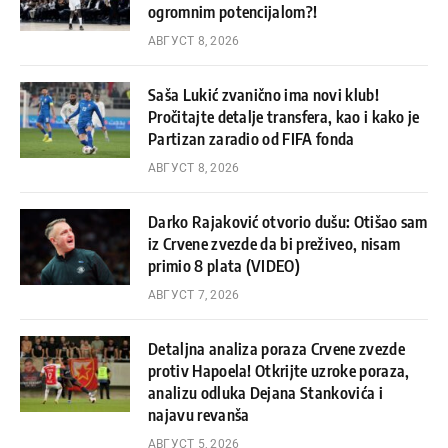
ogromnim potencijalom?!
АВГУСТ 8, 2026
Saša Lukić zvanično ima novi klub!
Pročitajte detalje transfera, kao i kako je
Partizan zaradio od FIFA fonda
АВГУСТ 8, 2026
Darko Rajaković otvorio dušu: Otišao sam
iz Crvene zvezde da bi preživeo, nisam
primio 8 plata (VIDEO)
АВГУСТ 7, 2026
Detaljna analiza poraza Crvene zvezde
protiv Hapoela! Otkrijte uzroke poraza,
analizu odluka Dejana Stankovića i
najavu revanša
АВГУСТ 5, 2026