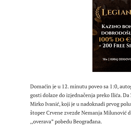
Domaćin je u 12. minutu poveo sa 1:0, auto
gosti dolaze do izjednačenja preko Ilića. 
Mirko Ivanić, koji je u nadoknadi prvog pol
štoper Crvene zvezde Nemanja Milunović do
,,overava” pobedu Beograđana.