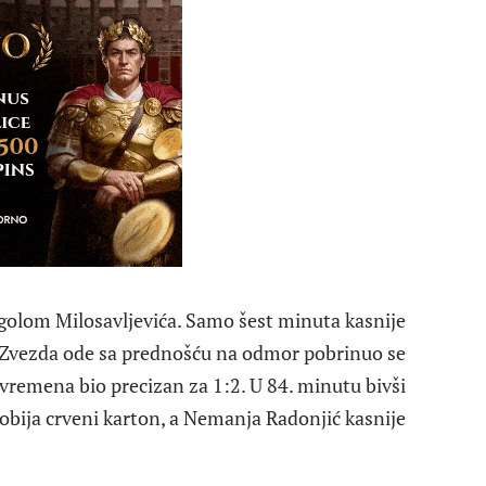
golom Milosavljevića. Samo šest minuta kasnije
Da Zvezda ode sa prednošću na odmor pobrinuo se
uvremena bio precizan za 1:2. U 84. minutu bivši
bija crveni karton, a Nemanja Radonjić kasnije