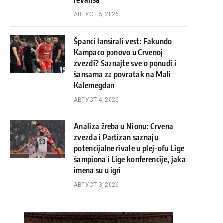
revanša
АВГУСТ 5, 2026
Španci lansirali vest: Fakundo
Kampaco ponovo u Crvenoj
zvezdi? Saznajte sve o ponudi i
šansama za povratak na Mali
Kalemegdan
АВГУСТ 4, 2026
Analiza žreba u Nionu: Crvena
zvezda i Partizan saznaju
potencijalne rivale u plej-ofu Lige
šampiona i Lige konferencije, jaka
imena su u igri
АВГУСТ 3, 2026