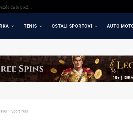
Detaljna analiza poraza Crvene zvezde protiv Hapoela! Otkrijte uzroke poraza, analizu odluka Dejana Stankovića i najavu revanša
RKA
TENIS
OSTALI SPORTOVI
AUTO MOT
evu! – Sport Puls