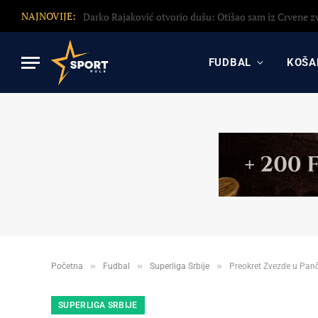
NAJNOVIJE:
FUDBAL
KOŠA
»
»
»
Početna
Fudbal
Superliga Srbije
Preokret Zvezde u Panč
SUPERLIGA SRBIJE