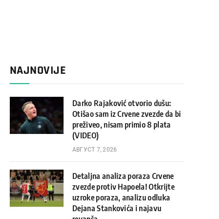
NAJNOVIJE
Darko Rajaković otvorio dušu:
Otišao sam iz Crvene zvezde da bi
preživeo, nisam primio 8 plata
(VIDEO)
АВГУСТ 7, 2026
Detaljna analiza poraza Crvene
zvezde protiv Hapoela! Otkrijte
uzroke poraza, analizu odluka
Dejana Stankovića i najavu