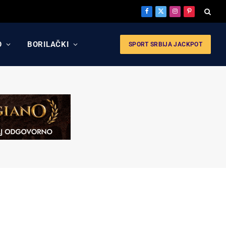
Facebook
X
Instagram
Pinterest
(Twitter)
O
BORILAČKI
SPORT SRBIJA JACKPOT