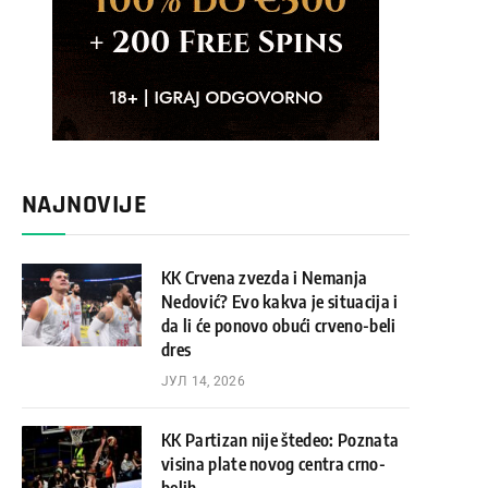
NAJNOVIJE
KK Crvena zvezda i Nemanja
Nedović? Evo kakva je situacija i
da li će ponovo obući crveno-beli
dres
ЈУЛ 14, 2026
KK Partizan nije štedeo: Poznata
visina plate novog centra crno-