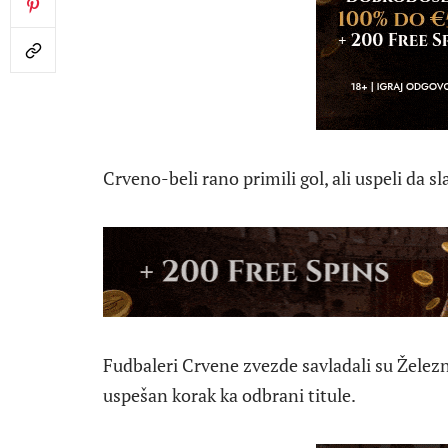
Crveno-beli rano primili gol, ali uspeli da sl
Fudbaleri Crvene zvezde savladali su Železni
uspešan korak ka odbrani titule.