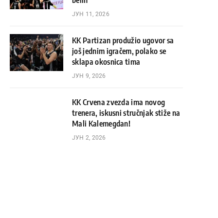
belih
ЈУН 11, 2026
KK Partizan produžio ugovor sa
još jednim igračem, polako se
sklapa okosnica tima
ЈУН 9, 2026
KK Crvena zvezda ima novog
trenera, iskusni stručnjak stiže na
Mali Kalemegdan!
ЈУН 2, 2026