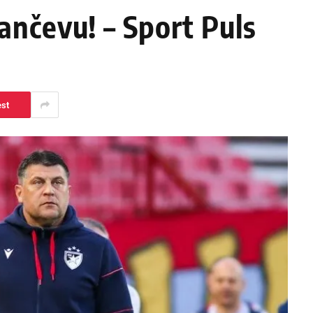
ančevu! – Sport Puls
est