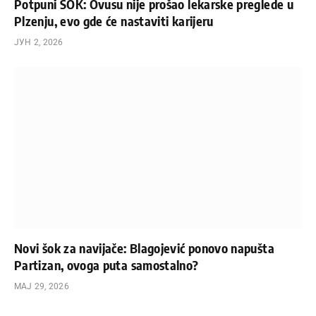
Potpuni ŠOK: Ovusu nije prošao lekarske preglede u
Plzenju, evo gde će nastaviti karijeru
ЈУН 2, 2026
Novi šok za navijače: Blagojević ponovo napušta
Partizan, ovoga puta samostalno?
МАЈ 29, 2026