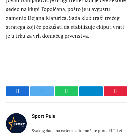
Jovan Damjanović je drugi trener koji je ove sezone
sedeo na klupi Topolčana, pošto je u avgustu
zamenio Dejana Klafurića. Sada klub traži trećeg
stratega koji će pokušati da stabilizuje ekipu i vrati
je u trku za vrh domaćeg prvenstva.
Facebook
Twitter
WhatsApp
Telegram
Pinteres
Sport Puls
Svakog dana na našem sajtu možete pronaći Tiket