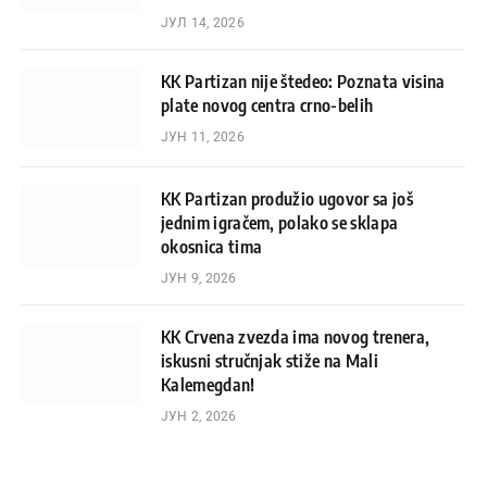
ЈУЛ 14, 2026
KK Partizan nije štedeo: Poznata visina
plate novog centra crno-belih
ЈУН 11, 2026
KK Partizan produžio ugovor sa još
jednim igračem, polako se sklapa
okosnica tima
ЈУН 9, 2026
KK Crvena zvezda ima novog trenera,
iskusni stručnjak stiže na Mali
Kalemegdan!
ЈУН 2, 2026