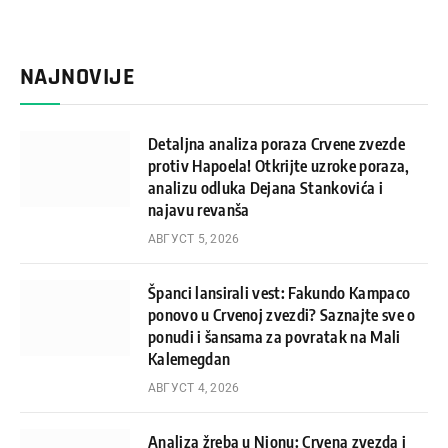
NAJNOVIJE
Detaljna analiza poraza Crvene zvezde
protiv Hapoela! Otkrijte uzroke poraza,
analizu odluka Dejana Stankovića i
najavu revanša
АВГУСТ 5, 2026
Španci lansirali vest: Fakundo Kampaco
ponovo u Crvenoj zvezdi? Saznajte sve o
ponudi i šansama za povratak na Mali
Kalemegdan
АВГУСТ 4, 2026
Analiza žreba u Nionu: Crvena zvezda i