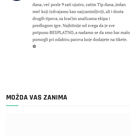
dana, već posle 9 sati ujutro, zatim Tip dana, jedan
meč koji izdvajamo kao najzanimljiviji, ali i dosta
drugih tipova, sa kraćim analizama ekipa i
predlogom igre. Najbitnije od svega da je sve
potpuno BESPLATNO, a nadamo se da smo bar malo
pomogli pri odabiru parova koje dodajete na tikete.
⚽
MOŽDA VAS ZANIMA