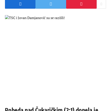
Pobeda nad Čukaričkim (2:1) donela je