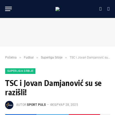
»
»
»
Početna
Fudbal
Superliga Srbije
TSC i Jovan Damjanović su se razišli!
SUPERLIGA SRBIJE
TSC i Jovan Damjanović su se
razišli!
AUTOR
SPORT PULS
ФЕБРУАР 28, 2025