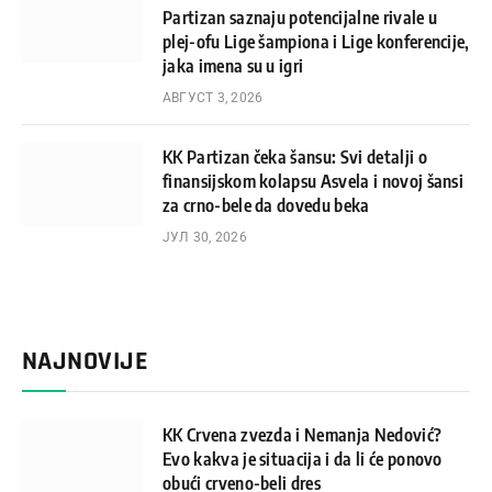
Partizan saznaju potencijalne rivale u
plej-ofu Lige šampiona i Lige konferencije,
jaka imena su u igri
АВГУСТ 3, 2026
KK Partizan čeka šansu: Svi detalji o
finansijskom kolapsu Asvela i novoj šansi
za crno-bele da dovedu beka
ЈУЛ 30, 2026
NAJNOVIJE
KK Crvena zvezda i Nemanja Nedović?
Evo kakva je situacija i da li će ponovo
obući crveno-beli dres