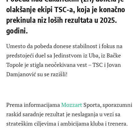
olakšanje ekipi TSC-a, koja je konačno
prekinula niz loših rezultata u 2025.
godini.
Umesto da pobeda donese stabilnost i fokus na
predstojeći duel sa Jedinstvom iz Uba, iz Bačke
Topole je stigla neočekivana vest – TSC i Jovan
Damjanović su se razišli!
Prema informacijama
Mozzart
Sporta, sporazumni
raskid saradnje rezultat je neslaganja u vezi sa
strateškim ciljevima i ambicijama kluba i trenera.