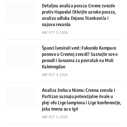
Detaljna analiza poraza Crvene zvezde
protiv Hapoela! Otkrijte uzroke poraza,
analizu odluka Dejana Stankovića i
najavu revanša
АВГУСТ 5, 2026
Španci lansirali vest: Fakundo Kampaco
ponovo u Crvenoj zvezdi? Saznajte sve o
ponudi i šansama za povratak na Mali
Kalemegdan
АВГУСТ 4, 2026
Analiza žreba u Nionu: Crvena zvezda i
Partizan saznaju potencijalne rivale u
plej-ofu Lige šampiona i Lige konferencije,
jaka imena su u igri
АВГУСТ 3, 2026