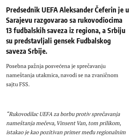
Predsednik UEFA Aleksander Čeferin je u
Sarajevu razgovarao sa rukovodiocima
13 fudbalskih saveza iz regiona, a Srbiju
su predstavljali gensek Fudbalskog
saveza Srbije.
Posebna pažnja posvećena je sprečavanju
nameštanja utakmica, navodi se na zvaničnom
sajtu FSS.
“Rukovodilac UEFA za borbu protiv sprečavanja
nameštanja mečeva, Vinsent Van, tom prilikom,
istakao je kao pozitivan primer među regionalnim