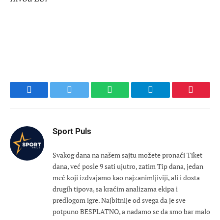
Facebook
Twitter
WhatsApp
Telegram
Pinteres
Sport Puls
Svakog dana na našem sajtu možete pronaći Tiket
dana, već posle 9 sati ujutro, zatim Tip dana, jedan
meč koji izdvajamo kao najzanimljiviji, ali i dosta
drugih tipova, sa kraćim analizama ekipa i
predlogom igre. Najbitnije od svega da je sve
potpuno BESPLATNO, a nadamo se da smo bar malo