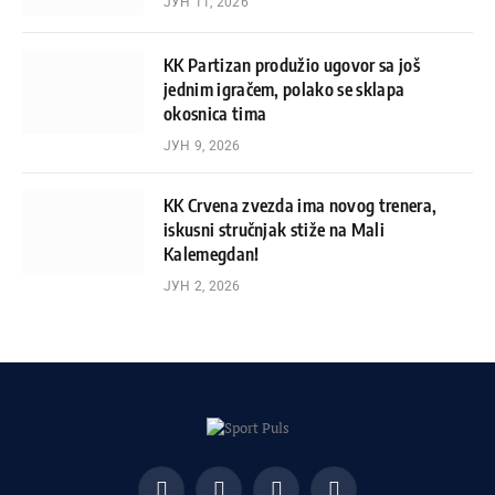
ЈУН 11, 2026
KK Partizan produžio ugovor sa još
jednim igračem, polako se sklapa
okosnica tima
ЈУН 9, 2026
KK Crvena zvezda ima novog trenera,
iskusni stručnjak stiže na Mali
Kalemegdan!
ЈУН 2, 2026