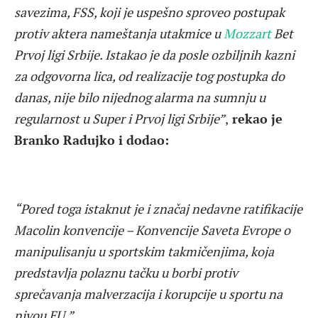
savezima, FSS, koji je uspešno sproveo postupak
protiv aktera nameštanja utakmice u
Mozzart
Bet
Prvoj ligi Srbije. Istakao je da posle ozbiljnih kazni
za odgovorna lica, od realizacije tog postupka do
danas, nije bilo nijednog alarma na sumnju u
regularnost u Super i Prvoj ligi Srbije”
,
rekao je
Branko Radujko i dodao:
“Pored toga istaknut je i značaj nedavne ratifikacije
Macolin konvencije – Konvencije Saveta Evrope o
manipulisanju u sportskim takmičenjima, koja
predstavlja polaznu tačku u borbi protiv
sprečavanja malverzacija i korupcije u sportu na
nivou EU.”