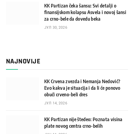
KK Partizan čeka šansu: Svi detalji o
finansijskom kolapsu Asvela i novoj šansi
za crno-bele da dovedu beka
ЈУЛ 30, 2026
NAJNOVIJE
KK Crvena zvezda i Nemanja Nedović?
Evo kakva je situacija i da li će ponovo
obući crveno-beli dres
ЈУЛ 14, 2026
KK Partizan nije štedeo: Poznata visina
plate novog centra crno-belih