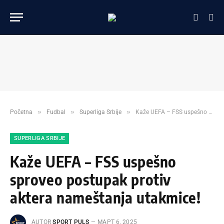
»
»
»
Početna
Fudbal
Superliga Srbije
Kaže UEFA – FSS uspešno sproveo postupak protiv aktera nameštanja utakmice!
SUPERLIGA SRBIJE
Kaže UEFA – FSS uspešno
sproveo postupak protiv
aktera nameštanja utakmice!
AUTOR
SPORT PULS
МАРТ 6, 2025