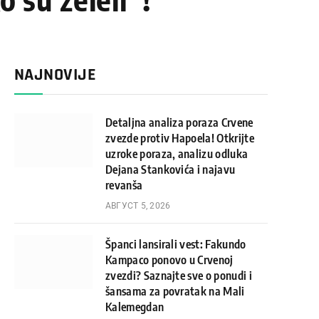
NAJNOVIJE
Detaljna analiza poraza Crvene
zvezde protiv Hapoela! Otkrijte
uzroke poraza, analizu odluka
Dejana Stankovića i najavu
revanša
АВГУСТ 5, 2026
Španci lansirali vest: Fakundo
Kampaco ponovo u Crvenoj
zvezdi? Saznajte sve o ponudi i
šansama za povratak na Mali
Kalemegdan