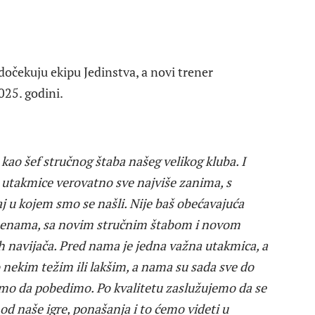
dočekuju ekipu Jedinstva, a novi trener
025. godini.
ao šef stručnog štaba našeg velikog kluba. I
d utakmice verovatno sve najviše zanima, s
j u kojem smo se našli. Nije baš obećavajuća
omenama, sa novim stručnim štabom i novom
h navijača. Pred nama je jedna važna utakmica, a
nekim težim ili lakšim, a nama su sada sve do
imo da pobedimo. Po kvalitetu zaslužujemo da se
od naše igre, ponašanja i to ćemo videti u