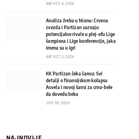
АВГУСТ 4, 2026
Analiza žreba u Nionu: Crvena
zvezda i Partizan saznaju
potencijalne rivale u plej-ofu Lige
šampiona i Lige konferencije, jaka
imena su u igri
АВГУСТ 3, 2026
KK Partizan čeka šansu: Svi
detalji o finansijskom kolapsu
Asvela i novoj šansi za crno-bele
da dovedu beka
ЈУЛ 30, 2026
NAJNOVIJE