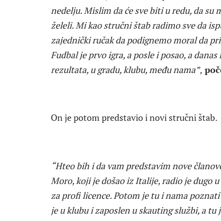
nedelju. Mislim da će sve biti u redu, da su 
želeli. Mi kao stručni štab radimo sve da i
zajednički ručak da podignemo moral da prič
Fudbal je prvo igra, a posle i posao, a danas
rezultata, u gradu, klubu, među nama”
,
poče
On je potom predstavio i novi stručni štab.
“Hteo bih i da vam predstavim nove članove
Moro, koji je došao iz Italije, radio je dugo
za profi licence. Potom je tu i nama poznati
je u klubu i zaposlen u skauting službi, a tu