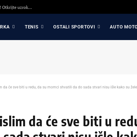
Detaljna analiza poraza Crvene zvezde protiv Hapoela! Otkrijte uzroke poraza, analizu odluka Dejana Stankovića i najavu revanša
ARKA
TENIS
OSTALI SPORTOVI
AUTO MOT
 da će sve biti u redu, da su momci shvatili da do sada stvari nisu išle kako su želel
slim da će sve biti u red
sada stvari nisu išle kak