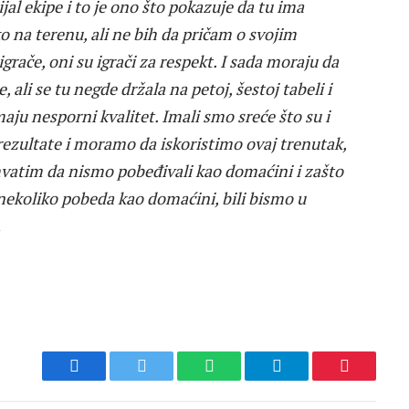
jal ekipe i to je ono što pokazuje da tu ima
o na terenu, ali ne bih da pričam o svojim
rače, oni su igrači za respekt. I sada moraju da
e, ali se tu negde držala na petoj, šestoj tabeli i
aju nesporni kvalitet. Imali smo sreće što su i
e rezultate i moramo da iskoristimo ovaj trenutak,
shvatim da nismo pobeđivali kao domaćini i zašto
nekoliko pobeda kao domaćini, bili bismo u
.
Facebook
Twitter
WhatsApp
Telegram
Pinterest