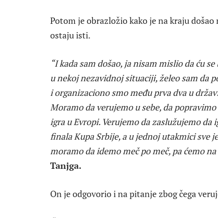
Potom je obrazložio kako je na kraju došao n
ostaju isti.
“I kada sam došao, ja nisam mislio da ću se
u nekoj nezavidnoj situaciji, želeo sam da
i organizaciono smo među prva dva u državi
Moramo da verujemo u sebe, da popravimo gl
igra u Evropi. Verujemo da zaslužujemo da 
finala Kupa Srbije, a u jednoj utakmici sve 
moramo da idemo meč po meč, pa ćemo na 
Tanjga.
On je odgovorio i na pitanje zbog čega veruje