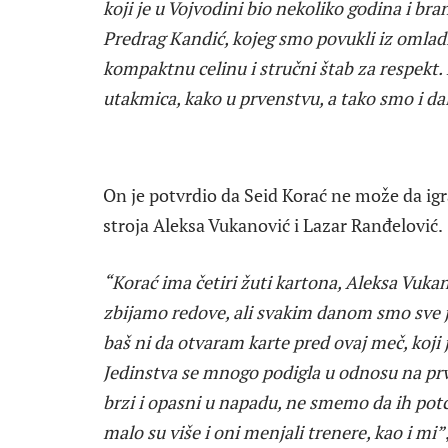
koji je u Vojvodini bio nekoliko godina i br
Predrag Kandić, kojeg smo povukli iz omlad
kompaktnu celinu i stručni štab za respekt
utakmica, kako u prvenstvu, a tako smo i dalj
On je potvrdio da Seid Korać ne može da igra
stroja Aleksa Vukanović i Lazar Ranđelović.
“Korać ima četiri žuti kartona, Aleksa Vukan
zbijamo redove, ali svakim danom smo sve ja
baš ni da otvaram karte pred ovaj meč, koji
Jedinstva se mnogo podigla u odnosu na prvi
brzi i opasni u napadu, ne smemo da ih po
malo su više i oni menjali trenere, kao i mi”