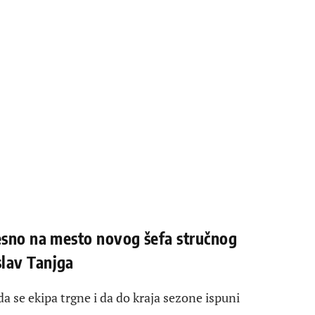
resno na mesto novog šefa stručnog
slav Tanjga
da se ekipa trgne i da do kraja sezone ispuni