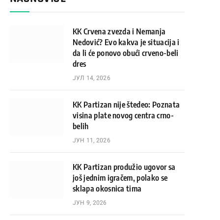
KK Crvena zvezda i Nemanja
Nedović? Evo kakva je situacija i
da li će ponovo obući crveno-beli
dres
ЈУЛ 14, 2026
KK Partizan nije štedeo: Poznata
visina plate novog centra crno-
belih
ЈУН 11, 2026
KK Partizan produžio ugovor sa
još jednim igračem, polako se
sklapa okosnica tima
ЈУН 9, 2026