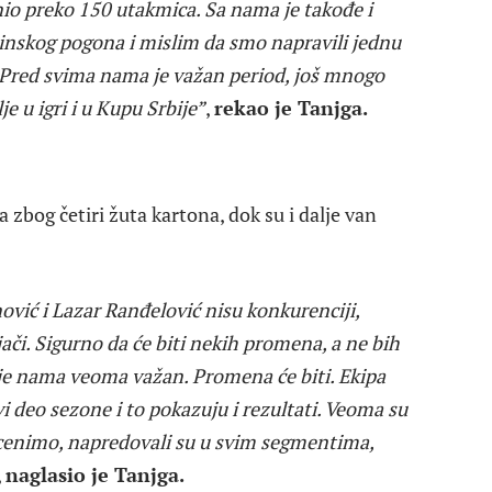
anio preko 150 utakmica. Sa nama je takođe i
inskog pogona i mislim da smo napravili jednu
. Pred svima nama je važan period, još mnogo
e u igri i u Kupu Srbije”
,
rekao je Tanjga.
 zbog četiri žuta kartona, dok su i dalje van
ović i Lazar Ranđelović nisu konkurenciji,
či. Sigurno da će biti nekih promena, a ne bih
 je nama veoma važan. Promena će biti. Ekipa
 deo sezone i to pokazuju i rezultati. Veoma su
tcenimo, napredovali su u svim segmentima,
,
naglasio je Tanjga.