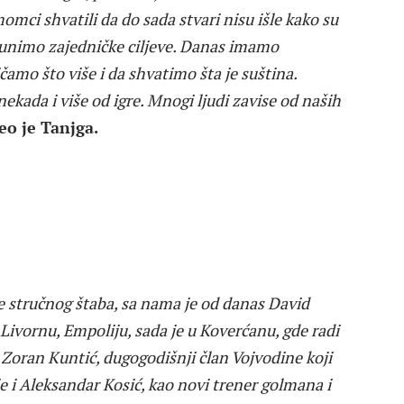
momci shvatili da do sada stvari nisu išle kako su
spunimo zajedničke ciljeve. Danas imamo
amo što više i da shvatimo šta je suština.
 nekada i više od igre. Mnogi ljudi zavise od naših
o je Tanjga.
 stručnog štaba, sa nama je od danas David
 u Livornu, Empoliju, sada je u Koverćanu, gde radi
 Zoran Kuntić, dugogodišnji član Vojvodine koji
 je i Aleksandar Kosić, kao novi trener golmana i