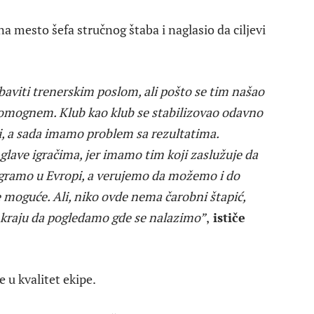
a mesto šefa stručnog štaba i naglasio da ciljevi
 baviti trenerskim poslom, ali pošto se tim našao
 pomognem. Klub kao klub se stabilizovao odavno
, a sada imamo problem sa rezultatima.
ave igračima, jer imamo tim koji zaslužuje da
igramo u Evropi, a verujemo da možemo i do
je moguće. Ali, niko ovde nema čarobni štapić,
kraju da pogledamo gde se nalazimo”
,
ističe
 u kvalitet ekipe.