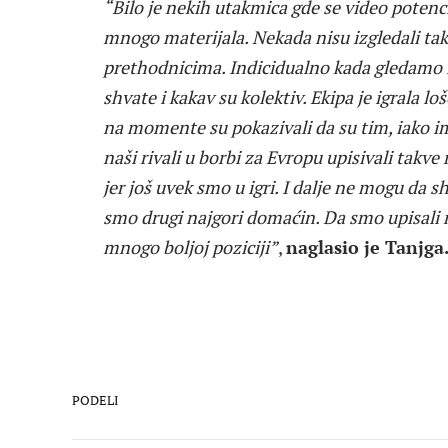
“Bilo je nekih utakmica gde se video potenci
mnogo materijala. Nekada nisu izgledali tak
prethodnicima. Indicidualno kada gledamo ig
shvate i kakav su kolektiv. Ekipa je igrala loš
na momente su pokazivali da su tim, iako im
naši rivali u borbi za Evropu upisivali takv
jer još uvek smo u igri. I dalje ne mogu da 
smo drugi najgori domaćin. Da smo upisali 
mnogo boljoj poziciji”
,
naglasio je Tanjga
PODELI