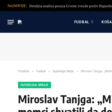
NAJNOVIJE:
FUDBAL
KOŠ
»
»
»
Početna
Fudbal
Superliga Srbije
Miroslav Tanjga: „Mislim
SUPERLIGA SRBIJE
Miroslav Tanjga: „Mi
momci shvatili da do 