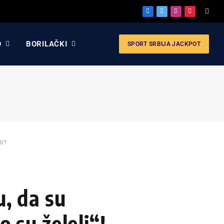
Facebook
X
Instagram
Pinterest
(Twitter)
O
BORILAČKI
SPORT SRBIJA JACKPOT
i“!
u, da su
o su želeli“!