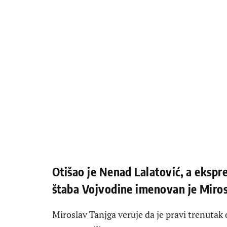
Otišao je Nenad Lalatović, a eksp
štaba Vojvodine imenovan je Miro
Miroslav Tanjga veruje da je pravi trenutak 