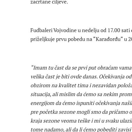
zacrtane ciljeve.
Fudbaleri Vojvodine u nedelju od 17.00 sati 
priželjkuje prvu pobedu na “Karađorđu“ u 2
“Imam tu čast da se prvi put obraćam vama k
velika čast je biti ovde danas. Očekivanja o
obzirom na kvalitet tima i nezavidan položa
situacija, ali mislim da ćemo sa nekim pr
energijom da ćemo ispuniti očekivanja naši
pre početka sezone mogli smo da pričamo o 
kraja sezone veoma teške i mi u svaku ulaz
tome nadamo, ali da li ćemo pobediti zavisi 