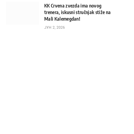
KK Crvena zvezda ima novog
trenera, iskusni stručnjak stiže na
Mali Kalemegdan!
ЈУН 2, 2026