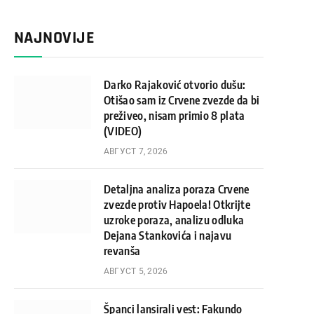
NAJNOVIJE
Darko Rajaković otvorio dušu:
Otišao sam iz Crvene zvezde da bi
preživeo, nisam primio 8 plata
(VIDEO)
АВГУСТ 7, 2026
Detaljna analiza poraza Crvene
zvezde protiv Hapoela! Otkrijte
uzroke poraza, analizu odluka
Dejana Stankovića i najavu
revanša
АВГУСТ 5, 2026
Španci lansirali vest: Fakundo