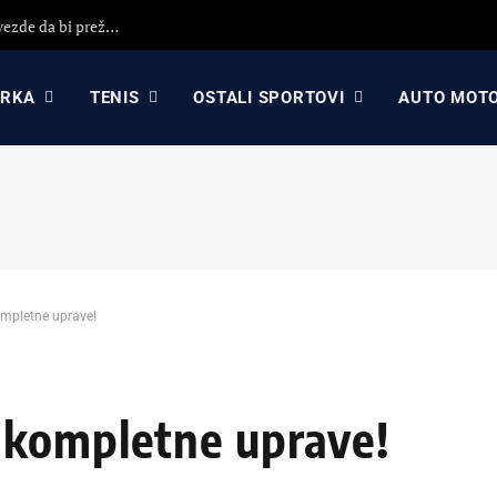
Darko Rajaković otvorio dušu: Otišao sam iz Crvene zvezde da bi preživeo, nisam primio 8 plata (VIDEO)
ARKA
TENIS
OSTALI SPORTOVI
AUTO MOT
mpletne uprave!
 kompletne uprave!