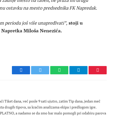
vnu ostavku na mesto predsednika FK Napredak.
m periodu još više unapređivati”,
stoji u
a Napretka Miloša Nenezića.
Facebook
Twitter
WhatsApp
Telegram
Pinterest
 Tiket dana, već posle 9 sati ujutro, zatim Tip dana, jedan meč
osta drugih tipova, sa kraćim analizama ekipa i predlogom igre.
ESPLATNO, a nadamo se da smo bar malo pomogli pri odabiru parova