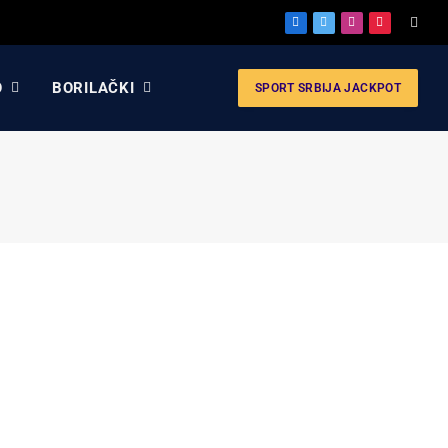
Facebook
X
Instagram
Pinterest
(Twitter)
O
BORILAČKI
SPORT SRBIJA JACKPOT