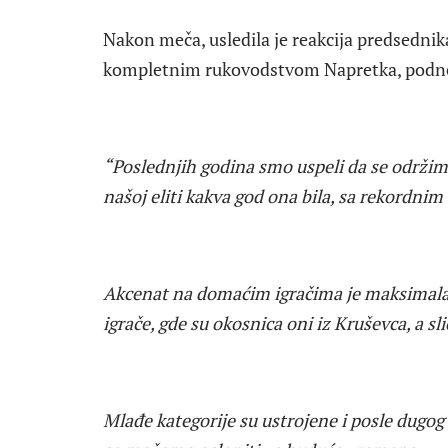
Nakon meča, usledila je reakcija predsednik
kompletnim rukovodstvom Napretka, podne
“Poslednjih godina smo uspeli da se održimo
našoj eliti kakva god ona bila, sa rekordn
Akcenat na domaćim igračima je maksimalan,
igrače, gde su okosnica oni iz Kruševca, a sli
Mlađe kategorije su ustrojene i posle dugo