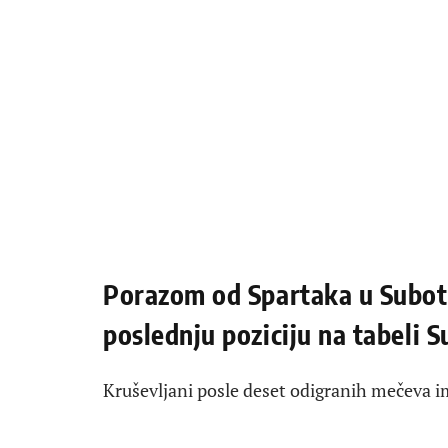
Porazom od Spartaka u Suboti
poslednju poziciju na tabeli S
Kruševljani posle deset odigranih mečeva 