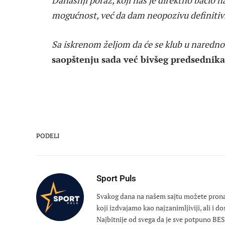
mogućnost, već da dam neopozivu definiti
Sa iskrenom željom da će se klub u naredno
saopštenju sada već bivšeg predsednik
PODELI
Sport Puls
Svakog dana na našem sajtu možete pronaći
koji izdvajamo kao najzanimljiviji, ali i d
Najbitnije od svega da je sve potpuno B