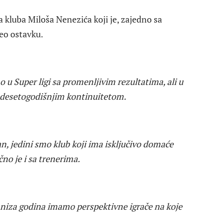
a kluba Miloša Nenezića koji je, zajedno sa
o ostavku.
 u Super ligi sa promenljivim rezultatima, ali u
im desetogodišnjim kontinuitetom.
 jedini smo klub koji ima isključivo domaće
čno je i sa trenerima.
g niza godina imamo perspektivne igrače na koje