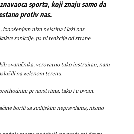
navaoca sporta, koji znaju samo da
restano protiv nas.
iznošenjem niza neistina i laži nas
ve sankcije, pa ni reakcije od strane
skih zvaničnika, verovatno tako instruiran, nam
služili na zelenom terenu.
 prethodnim prvenstvima, tako i u ovom.
 načine borili sa sudijskim nepravdama, nismo
na zadnje mesto na tabeli, ne pruža mi drugu