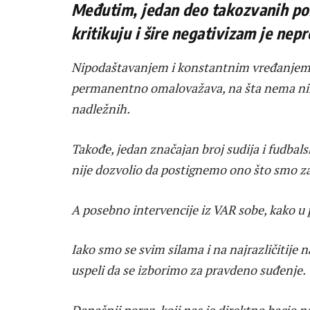
Međutim, jedan deo takozvanih poz
kritikuju i šire negativizam je nep
Nipodaštavanjem i konstantnim vređanjem, 
permanentno omalovažava, na šta nema nikak
nadležnih.
Takođe, jedan značajan broj sudija i fudbal
nije dozvolio da postignemo ono što smo za
A posebno intervencije iz VAR sobe, kako u
Iako smo se svim silama i na najrazličitije
uspeli da se izborimo za pravdeno suđenje.
Današnji poraz, koji nas je direktno bacio 