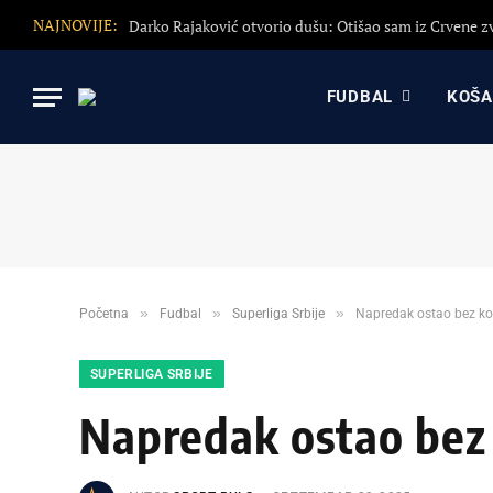
NAJNOVIJE:
FUDBAL
KOŠ
»
»
»
Početna
Fudbal
Superliga Srbije
Napredak ostao bez ko
SUPERLIGA SRBIJE
Napredak ostao bez