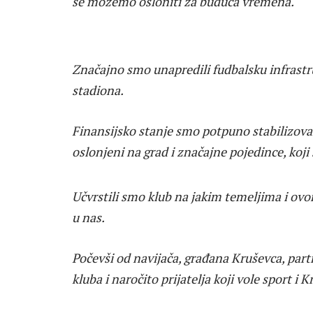
se možemo osloniti za buduća vremena.
Značajno smo unapredili fudbalsku infrastruk
stadiona.
Finansijsko stanje smo potpuno stabilizoval
oslonjeni na grad i značajne pojedince, koji
Učvrstili smo klub na jakim temeljima i ovo
u nas.
Počevši od navijača, građana Kruševca, part
kluba i naročito prijatelja koji vole sport i 