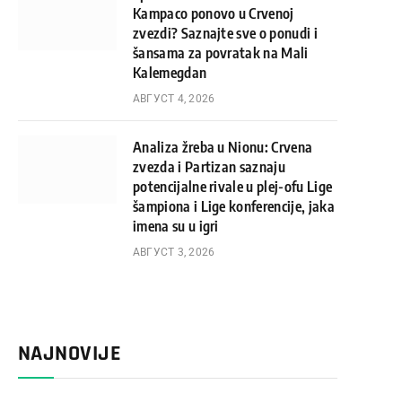
Kampaco ponovo u Crvenoj
zvezdi? Saznajte sve o ponudi i
šansama za povratak na Mali
Kalemegdan
АВГУСТ 4, 2026
Analiza žreba u Nionu: Crvena
zvezda i Partizan saznaju
potencijalne rivale u plej-ofu Lige
šampiona i Lige konferencije, jaka
imena su u igri
АВГУСТ 3, 2026
NAJNOVIJE