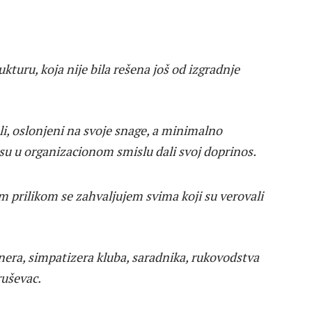
turu, koja nije bila rešena još od izgradnje
i, oslonjeni na svoje snage, a minimalno
 su u organizacionom smislu dali svoj doprinos.
m prilikom se zahvaljujem svima koji su verovali
nera, simpatizera kluba, saradnika, rukovodstva
Kruševac.