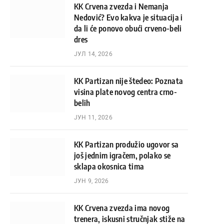
KK Crvena zvezda i Nemanja
Nedović? Evo kakva je situacija i
da li će ponovo obući crveno-beli
dres
ЈУЛ 14, 2026
KK Partizan nije štedeo: Poznata
visina plate novog centra crno-
belih
ЈУН 11, 2026
KK Partizan produžio ugovor sa
još jednim igračem, polako se
sklapa okosnica tima
ЈУН 9, 2026
KK Crvena zvezda ima novog
trenera, iskusni stručnjak stiže na